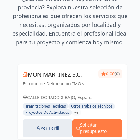
provincia? Explora nuestra selección de
profesionales que ofrecen los servicios que
necesitas, organizados por localidad y
especialidad. Encuentra el profesional ideal
para tu proyecto y comienza hoy mismo.
MON MARTINEZ S.C.
0.00
(0)
Estudio de Delineación “MON
MARTINEZ” cuenta con una amplia
trayectoria de más de 25 años de
CALLE DORADO 8 BAJO, España
experiencia. Entendemos nuestro
Tramitaciones Técnicas
Otros Trabajos Técnicos
trabajo, como parte importante de
Proyectos De Actividades
+3
un trabajo...
Solicitar
Ver Perfil
presupuesto