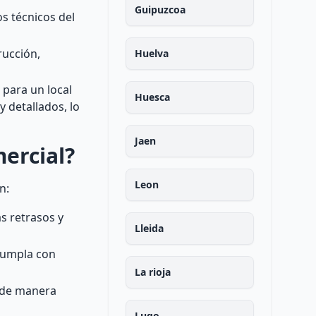
Guipuzcoa
s técnicos del
rucción,
Huelva
para un local
Huesca
 detallados, lo
Jaen
mercial?
Leon
n:
s retrasos y
Lleida
 cumpla con
La rioja
o de manera
Lugo