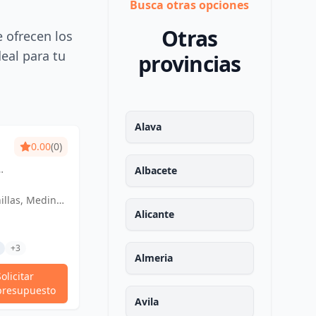
Busca otras opciones
Otras
e ofrecen los
deal para tu
provincias
Alava
0.00
(0)
de
Albacete
a
illas, Medina
España
Alicante
+3
Almeria
Solicitar
presupuesto
Avila