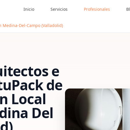
Inicio
Servicios
Profesionales
B
en Medina-Del-Campo (Valladolid)
itectos e
tu
Pack de
n Local
dina Del
d)