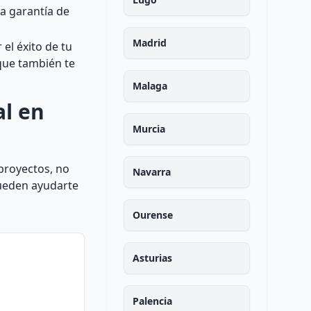
la garantía de
Madrid
el éxito de tu
 que también te
Malaga
al en
Murcia
proyectos, no
Navarra
ueden ayudarte
Ourense
Asturias
Palencia