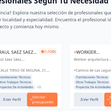
esionales Según Tu Necesidad
incia? Explora nuestra selección de profesionales qu
 localidad y especialidad. Encuentra el profesional i
ecto y comienza hoy mismo.
RAUL SAEZ SAEZ ·
0.00
(0)
WORKIER
úl Sáez Sáez,
ARQUITECTO
Workier arquitectura 
ARQUITECTURA
rquitecto Autónomo:
nueva generación par
S.L.
 elección confiable
proyectos
CALLE TIRSO DE MOLINA, 21,
Camino de Las Lagun
ra la arquitectura e
industrializados.
VALLADOLID, ESPAÑA, España
del Campo, España, 
ramitaciones Técnicas
Tramitaciones Técnicas
geniería en
Entendemos y
tros Trabajos Técnicos
Otros Trabajos Técnicos
lladolid.
adatamos las
royectos De Actividades
+3
Proyectos De Actividades
necesidades a las
nuevas formas de
Solicitar
construcción
Ver Perfil
Ver Perfil
presupuesto