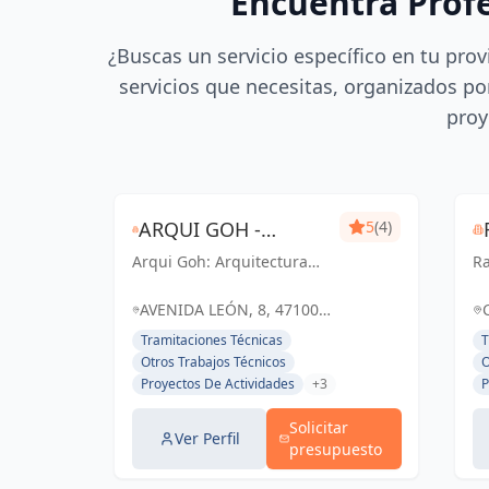
Encuentra Prof
¿Buscas un servicio específico en tu prov
servicios que necesitas, organizados por
proy
ARQUI GOH -
5
(4)
Arqui Goh: Arquitectura
GONZALO HERVADA
Ra
técnica y certificación
A
ARQUITECTO
energética de confianza en
La
AVENIDA LEÓN, 8, 47100
Tordesillas y Valladolid.
pa
TÉCNICO
TORDESILLAS, VALLADOLID,
Tramitaciones Técnicas
T
Soluciones profesionales y
in
ESPAÑA, España
Otros Trabajos Técnicos
O
sostenibles para tus
Va
Proyectos De Actividades
+3
P
proyectos.
Solicitar
Ver Perfil
presupuesto