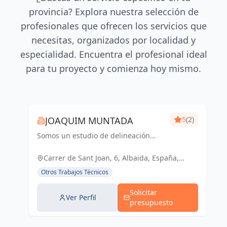
provincia? Explora nuestra selección de
profesionales que ofrecen los servicios que
necesitas, organizados por localidad y
especialidad. Encuentra el profesional ideal
para tu proyecto y comienza hoy mismo.
JOAQUIM MUNTADA
5
(2)
Somos un estudio de delineación
pluridisciplinar, realizamos proyectos
básicos, de ejecución, licencias de
Carrer de Sant Joan, 6, Albaida, España,
actividades y también para el sector
España
Otros Trabajos Técnicos
industrial, diseño 3D de p...
Solicitar
Ver Perfil
presupuesto