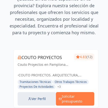
provincia? Explora nuestra selección de
profesionales que ofrecen los servicios que
necesitas, organizados por localidad y
especialidad. Encuentra el profesional ideal
para tu proyecto y comienza hoy mismo.
COUTO PROYECTOS
4.83
(12)
Couto Proyectos en Pamplona
ofrece servicios arquitectónicos
integrales, desde viviendas hasta
COUTO PROYECTOS. ARQUITECTURA,
eliminación de barreras
ELIMINACIÓN DE BARRERAS Y MEJORA DE
Tramitaciones Técnicas
Otros Trabajos Técnicos
arquitectónicas. Destacamos por
ENVOLVENTES TÉRMICAS EN NAVARRA, 31191
Proyectos De Actividades
+3
nuestra profesional...
CORDOVILLA, ESPAÑA, España
Solicitar
Ver Perfil
presupuesto