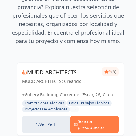
provincia? Explora nuestra selección de
profesionales que ofrecen los servicios que
necesitas, organizados por localidad y
especialidad. Encuentra el profesional ideal
para tu proyecto y comienza hoy mismo.
MUDD ARCHITECTS
5
(5)
MUDD ARCHITECTS: Creando
espacios excepcionales con diseño
innovador y pasión. Tu visión,
Gallery Building, Carrer de l'Escar, 26, Ciutat
nuestra realidad.
Vella, 08039 Barcelona, España, España
Tramitaciones Técnicas
Otros Trabajos Técnicos
Proyectos De Actividades
+3
Solicitar
Ver Perfil
presupuesto