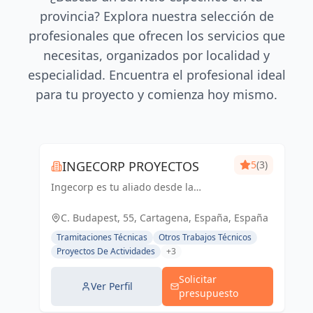
provincia? Explora nuestra selección de
profesionales que ofrecen los servicios que
necesitas, organizados por localidad y
especialidad. Encuentra el profesional ideal
para tu proyecto y comienza hoy mismo.
INGECORP PROYECTOS
5
(3)
Ingecorp es tu aliado desde la
concepción hasta la realización de tu
proyecto. Especializados en licencias,
C. Budapest, 55, Cartagena, España, España
proyectos ejecutivos, reformas y
Tramitaciones Técnicas
Otros Trabajos Técnicos
energía solar. Expertos compr...
Proyectos De Actividades
+3
Solicitar
Ver Perfil
presupuesto