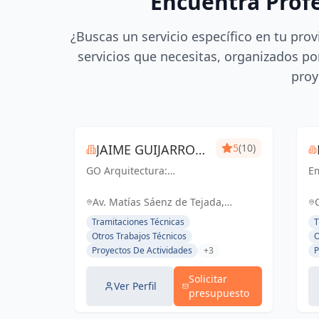
Encuentra Prof
¿Buscas un servicio específico en tu prov
servicios que necesitas, organizados por
proy
JAIME GUIJARRO
5
(10)
GO Arquitectura:
ORIA
E
Experiencia e Innovación
en
en obra nueva, reformas
ac
Av. Matías Sáenz de Tejada,
y gestiones urbanísticas.
ce
Fuengirola, España, España
Tramitaciones Técnicas
T
Con Seriedad, Confianza,
li
Otros Trabajos Técnicos
O
Rapidez y Economía como
el
Proyectos De Actividades
+3
P
pilares, ofrecemos
d
soluciones...
pe
Solicitar
Ver Perfil
presupuesto