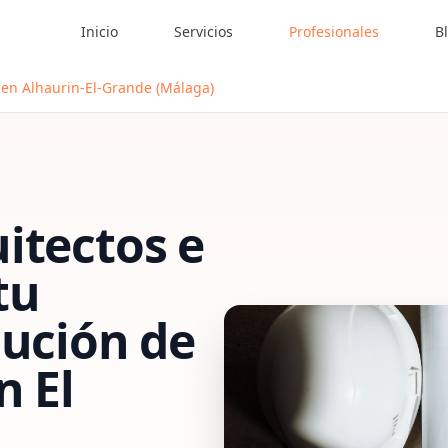
Inicio
Servicios
Profesionales
B
 en Alhaurin-El-Grande (Málaga)
itectos e
tu
cución de
n El