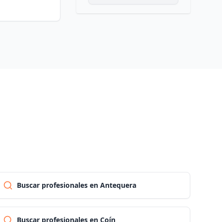
Las palmas
Pontevedra
Salamanca
Santa cruz de tenerife
Cantabria
Segovia
Buscar profesionales en Antequera
Sevilla
Buscar profesionales en Coín