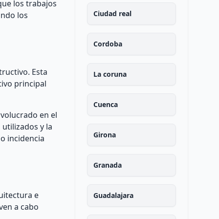
que los trabajos
Ciudad real
ando los
Cordoba
ructivo. Esta
La coruna
ivo principal
Cuenca
nvolucrado en el
utilizados y la
Girona
o incidencia
Granada
uitectura e
Guadalajara
even a cabo