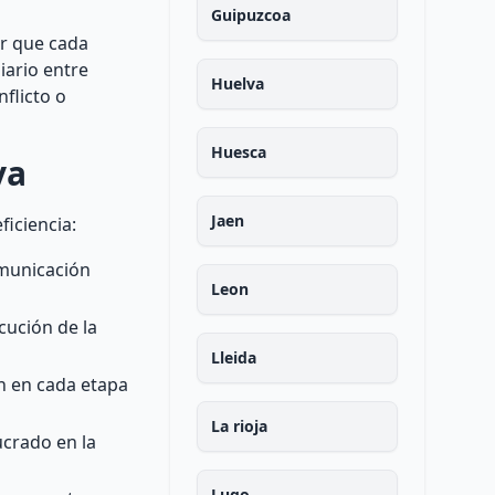
Guipuzcoa
ar que cada
iario entre
Huelva
nflicto o
Huesca
va
Jaen
ficiencia:
omunicación
Leon
cución de la
Lleida
n en cada etapa
La rioja
ucrado en la
Lugo