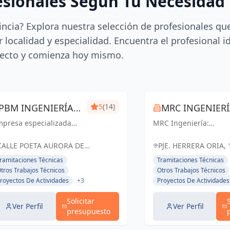
esionales Según Tu Necesidad
incia? Explora nuestra selección de profesionales qu
 localidad y especialidad. Encuentra el profesional i
ecto y comienza hoy mismo.
PBM INGENIERÍA
5
(14)
MRC INGENIER
mpresa especializada
MÁLAGA
MRC Ingeniería:
 ingeniería técnica y
Soluciones técnicas d
ústica. Expedición de
vanguardia para
CALLE POETA AURORA DE
PJE. HERRERA ORIA, 
rtificados, mediciones,
proyectos exitosos en
ALBORNOZ, 4, LOCAL 9, España
ESPAÑA, España
ramitaciones Técnicas
Tramitaciones Técnicas
cencias de apertura,
Málaga y toda
tros Trabajos Técnicos
Otros Trabajos Técnicos
aboración de
Andalucía.
royectos De Actividades
+3
Proyectos De Actividades
ocumentación técnica,
ritaje, lic...
Solicitar
Ver Perfil
Ver Perfil
presupuesto