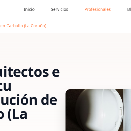
Inicio
Servicios
Profesionales
B
en Carballo (La Coruña)
itectos e
tu
cución de
o (La