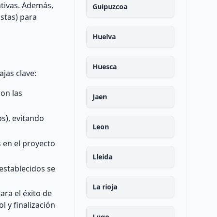
ativas. Además,
Guipuzcoa
istas) para
Huelva
Huesca
jas clave:
con las
Jaen
s), evitando
Leon
s en el proyecto
Lleida
establecidos se
La rioja
ra el éxito de
l y finalización
Lugo