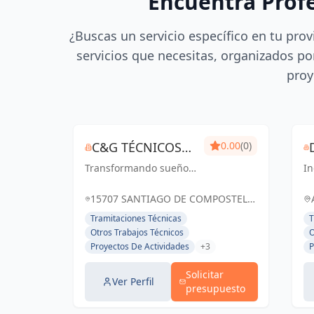
Encuentra Prof
¿Buscas un servicio específico en tu prov
servicios que necesitas, organizados por
proy
C&G TÉCNICOS
0.00
(0)
Transformando sueños
ASOCIADOS
In
en realidades
ar
arquitectónicas, con
v
15707 SANTIAGO DE COMPOSTELA,
precisión y creatividad
Co
A CORUÑA, ESPAÑA, España
Tramitaciones Técnicas
T
C
Otros Trabajos Técnicos
O
co
Proyectos De Actividades
+3
P
c
Solicitar
Ver Perfil
presupuesto