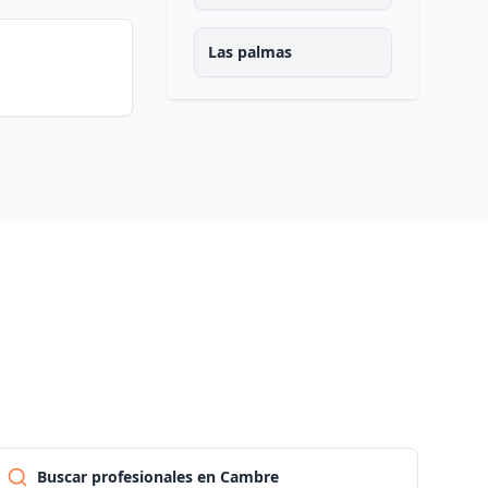
Las palmas
Pontevedra
Salamanca
Santa cruz de tenerife
Cantabria
Segovia
Sevilla
Buscar profesionales en Cambre