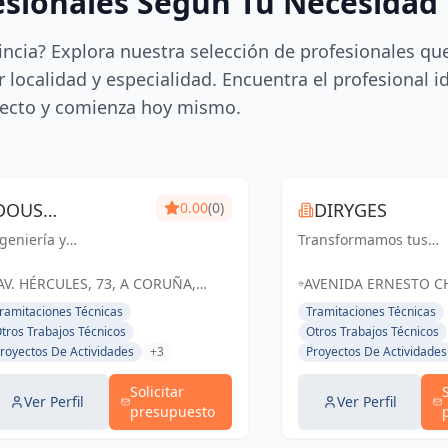
esionales Según Tu Necesidad
incia? Explora nuestra selección de profesionales qu
 localidad y especialidad. Encuentra el profesional i
ecto y comienza hoy mismo.
DOUS
0.00
(0)
DIRYGES
geniería y
SOLUCIONES
Transformamos tus
quitectura de
espacios en obras de
CONSTRUCTIVAS
anguardia en A
arte funcionales,
AV. HÉRCULES, 73, A CORUÑA,
AVENIDA ERNESTO C
ruña y Galicia.
reflejando tu estilo y
ESPAÑA, España
36 15179 - OLEIROS 
ramitaciones Técnicas
Tramitaciones Técnicas
onstruimos tus sueños
superando tus
ESPAÑA, España
tros Trabajos Técnicos
Otros Trabajos Técnicos
n calidad y
expectativas
royectos De Actividades
+3
Proyectos De Actividades
ompromiso.
Solicitar
Ver Perfil
Ver Perfil
presupuesto