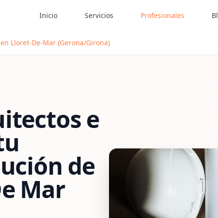
Inicio
Servicios
Profesionales
B
 en Lloret-De-Mar (Gerona/Girona)
itectos e
tu
cución de
De Mar