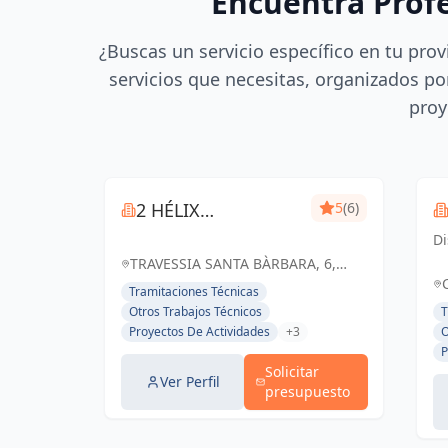
Encuentra Prof
¿Buscas un servicio específico en tu prov
servicios que necesitas, organizados por
proy
2 HÉLIX
5
(6)
INGENIEROS
Di
q
TRAVESSIA SANTA BÀRBARA, 6,
Ar
BLANES, ESPAÑA, España
Tramitaciones Técnicas
es
Otros Trabajos Técnicos
T
fu
Proyectos De Actividades
+3
O
fu
P
Solicitar
Ver Perfil
presupuesto