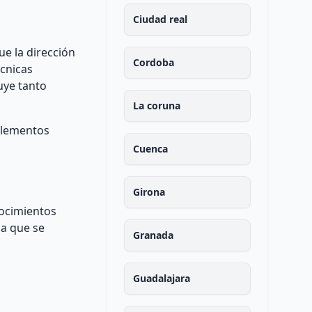
Ciudad real
e la dirección
Cordoba
écnicas
uye tanto
La coruna
 elementos
Cuenca
Girona
nocimientos
za que se
Granada
Guadalajara