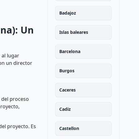
Badajoz
ona): Un
Islas baleares
Barcelona
 al lugar
on un director
Burgos
Caceres
s del proceso
proyecto,
Cadiz
del proyecto. Es
Castellon