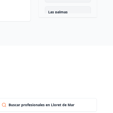
Las palmas
Pontevedra
Salamanca
Santa cruz de tenerife
Cantabria
Segovia
Buscar profesionales en Lloret de Mar
Sevilla