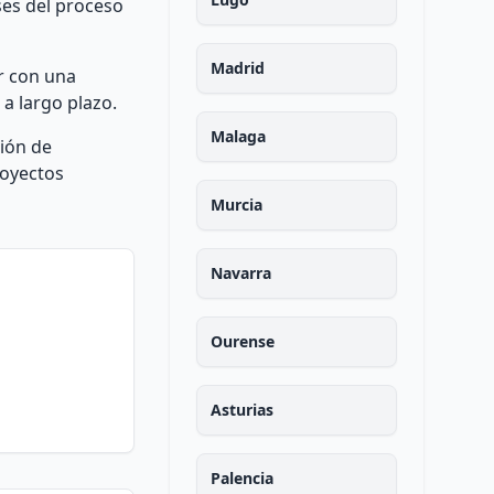
ses del proceso
Madrid
r con una
 a largo plazo.
Malaga
ción de
royectos
Murcia
Navarra
Ourense
Asturias
Palencia