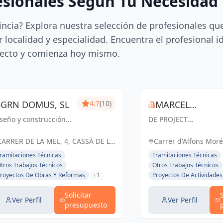
esionales Según Tu Necesidad
incia? Explora nuestra selección de profesionales qu
 localidad y especialidad. Encuentra el profesional i
ecto y comienza hoy mismo.
GRN DOMUS, SL
4.7
(10)
MARCEL
seño y construcción
DE PROJECT
TORRENTA
ue trascienden. GRN
MANAGEMENT Somos
quitectura, creando
una compañía de
CARRER DE LA MEL, 4, CASSÀ DE LA
Carrer d'Alfons Moré,
pacios únicos y
Project, Construction 
SELVA, ESPAÑA, España
Espanya, España
ramitaciones Técnicas
Tramitaciones Técnicas
ncionales para un
Facility Management,
tros Trabajos Técnicos
Otros Trabajos Técnicos
turo sostenible.
Consultoría y Direcció
royectos De Obras Y Reformas
+1
Proyectos De Actividades
de Obras en proyecto
de construcción, que
Solicitar
gestiona y li...
Ver Perfil
Ver Perfil
presupuesto