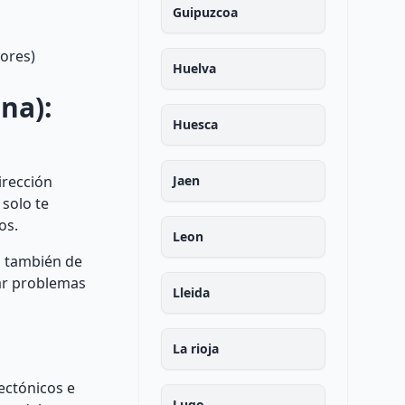
Guipuzcoa
dores)
Huelva
na):
Huesca
irección
Jaen
solo te
os.
Leon
o también de
ar problemas
Lleida
La rioja
ectónicos e
Lugo