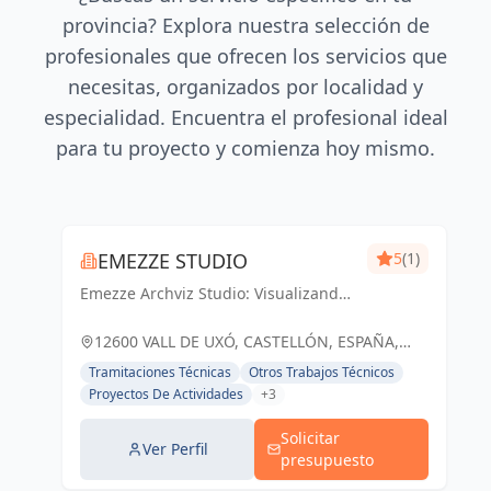
provincia? Explora nuestra selección de
profesionales que ofrecen los servicios que
necesitas, organizados por localidad y
especialidad. Encuentra el profesional ideal
para tu proyecto y comienza hoy mismo.
EMEZZE STUDIO
5
(1)
Emezze Archviz Studio: Visualizando
tus sueños arquitectónicos en la Vall
d'Uixó y Castellón. Imágenes que
12600 VALL DE UXÓ, CASTELLÓN, ESPAÑA,
inspiran realidad.
España
Tramitaciones Técnicas
Otros Trabajos Técnicos
Proyectos De Actividades
+3
Solicitar
Ver Perfil
presupuesto