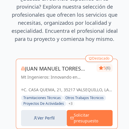
provincia? Explora nuestra selección de
profesionales que ofrecen los servicios que
necesitas, organizados por localidad y
especialidad. Encuentra el profesional ideal
para tu proyecto y comienza hoy mismo.
Destacado
JUAN MANUEL TORRES
5
(6)
Mt Ingenieros: Innovando en
SANCHEZ
ingeniería, construyendo un futuro
sostenible en Las Palmas y
C. CASA QUEMA, 21, 35217 VALSEQUILLO, LAS
Valsequillo de Gran Canaria.
PALMAS, ESPAÑA, España
Tramitaciones Técnicas
Otros Trabajos Técnicos
Proyectos De Actividades
+3
Solicitar
Ver Perfil
presupuesto