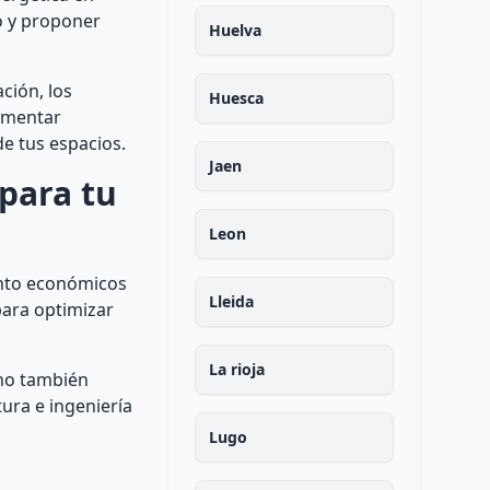
io y proponer
Huelva
ción, los
Huesca
lementar
de tus espacios.
Jaen
 para tu
Leon
tanto económicos
Lleida
para optimizar
La rioja
ino también
ura e ingeniería
Lugo