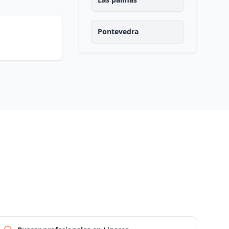
Pontevedra
Salamanca
Santa cruz de tenerife
Cantabria
Segovia
Sevilla
Soria