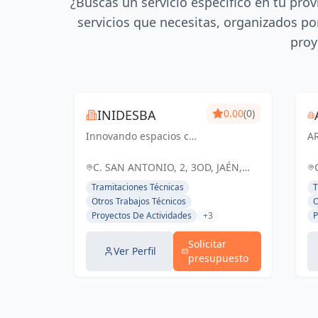
¿Buscas un servicio específico en tu prov
servicios que necesitas, organizados por
proy
INIDESBA
0.00
(0)
Innovando espacios con
A
ingeniería y diseño
T
arquitectónico de
té
C. SAN ANTONIO, 2, 3OD, JAÉN,
excelencia
pa
ESPAÑA, España
Tramitaciones Técnicas
T
in
Otros Trabajos Técnicos
O
ar
Proyectos De Actividades
+3
P
Solicitar
Ver Perfil
presupuesto