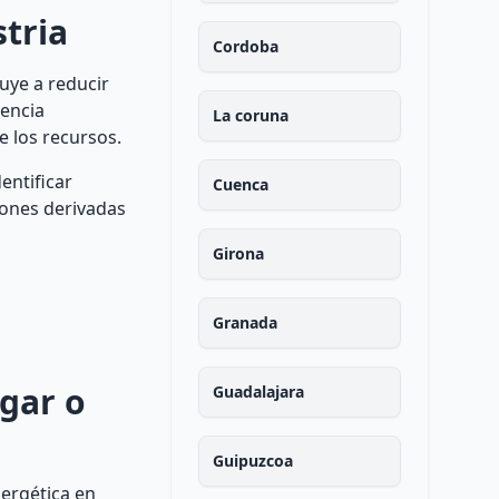
tria
Cordoba
uye a reducir
iencia
La coruna
e los recursos.
entificar
Cuenca
iones derivadas
Girona
Granada
ogar o
Guadalajara
Guipuzcoa
nergética en