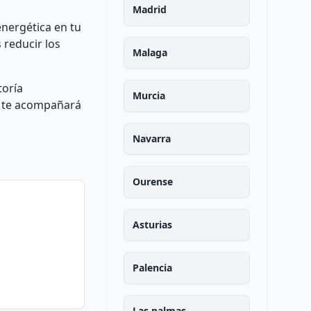
Madrid
energética en tu
 reducir los
Malaga
toría
Murcia
y te acompañará
Navarra
Ourense
Asturias
Palencia
Las palmas