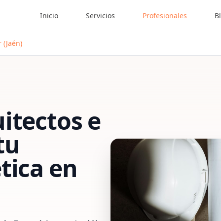
Inicio
Servicios
Profesionales
B
 (Jaén)
itectos e
tu
tica
en