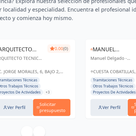
incia? Explora nuestra selección de profesionales qu
 localidad y especialidad. Encuentra el profesional i
ecto y comienza hoy mismo.
ARQUITECTO
0.00
(0)
MANUEL
RQUITECTO TECNICO
TECNICO TMPRO
Manuel Delgado -
DELGADO -
MPRO: Soluciones
Arquitecto Técnico:
ARQUITECTO
cnicas y creativas
Soluciones ingeniosas
C. JORGE MORALES, 6, BAJO 2,
CUESTA COBATILLAS,
ra tus proyectos de
para tus proyectos en
JAÉN, ESPAÑA, España
TÉCNICO
JAÉN, ESPAÑA, Espa
ramitaciones Técnicas
Tramitaciones Técnicas
geniería y
Úbeda y Jaén.
tros Trabajos Técnicos
Otros Trabajos Técnicos
quitectura en Jaén.
Trabajando juntos,
royectos De Actividades
+3
Proyectos De Actividades
construyendo sueños.
Solicitar
Ver Perfil
Ver Perfil
presupuesto