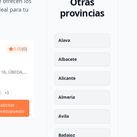
Otras
e ofrecen los
deal para tu
provincias
Alava
0.00
(0)
Albacete
 16, ÚBEDA,
ña
Alicante
+3
Almeria
Solicitar
presupuesto
Avila
Badajoz