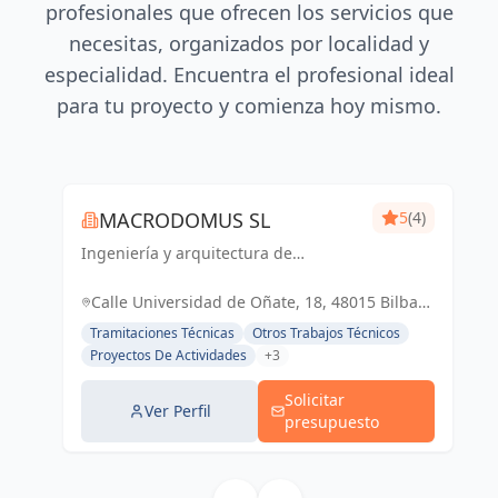
profesionales que ofrecen los servicios que
necesitas, organizados por localidad y
especialidad. Encuentra el profesional ideal
para tu proyecto y comienza hoy mismo.
MACRODOMUS SL
5
(4)
Ingeniería y arquitectura de
vanguardia para un futuro sostenible
y funcional
Calle Universidad de Oñate, 18, 48015 Bilbao,
Vizcaya, España, España
Tramitaciones Técnicas
Otros Trabajos Técnicos
Proyectos De Actividades
+3
Solicitar
Ver Perfil
presupuesto