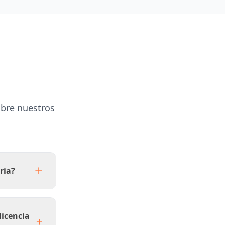
obre nuestros
ria?
licencia