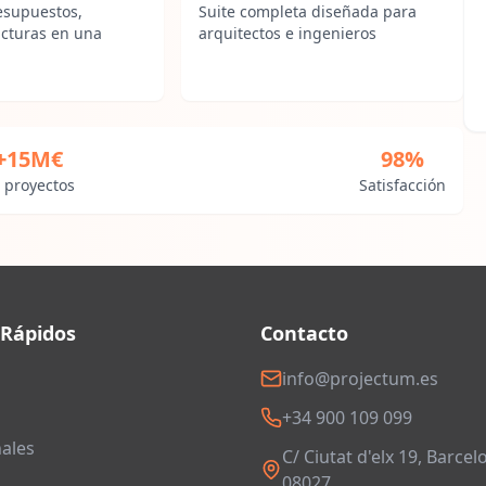
esupuestos,
Suite completa diseñada para
acturas en una
arquitectos e ingenieros
+15M€
98%
 proyectos
Satisfacción
 Rápidos
Contacto
info@projectum.es
+34 900 109 099
ales
C/ Ciutat d'elx 19, Barcel
08027