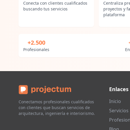
Conecta con clientes cualificados
Centraliza pr
buscando tus servicios
proyectos y f
plataforma
+2.500
Profesionales
En
Enlaces
Inicio
Conectamos profesionales cualificados
con clientes que buscan servicios de
Servicios
arquitectura, ingeniería e interiorismo.
Profesion
Blog