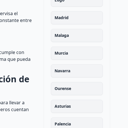
ervisa el
Madrid
constante entre
Malaga
o cumple con
Murcia
blema que pueda
Navarra
ción de
Ourense
ara llevar a
Asturias
nieros cuentan
Palencia