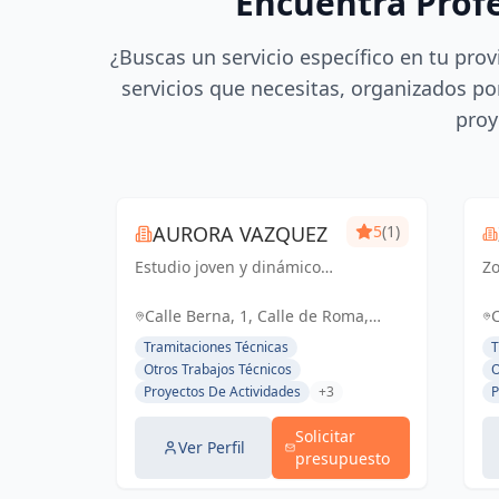
Encuentra Prof
¿Buscas un servicio específico en tu prov
servicios que necesitas, organizados por
proy
AURORA VAZQUEZ
5
(1)
Estudio joven y dinámico
Zo
en España y Portugal,
T
fusionando creatividad y
en
Calle Berna, 1, Calle de Roma,
funcionalidad para dar
c
Toledo, España, España
Tramitaciones Técnicas
T
vida a proyectos únicos.
só
Otros Trabajos Técnicos
O
Ol
Proyectos De Actividades
+3
P
Solicitar
Ver Perfil
presupuesto