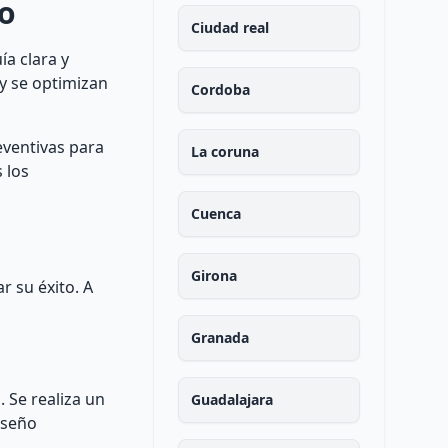
io
Ciudad real
a clara y
 y se optimizan
Cordoba
eventivas para
La coruna
 los
Cuenca
Girona
r su éxito. A
Granada
. Se realiza un
Guadalajara
iseño