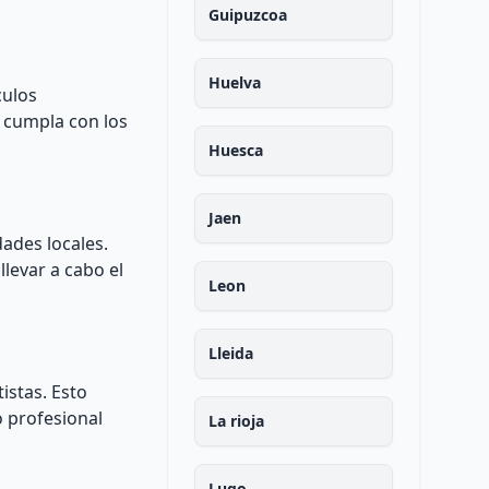
Guipuzcoa
Huelva
culos
e cumpla con los
Huesca
Jaen
ades locales.
llevar a cabo el
Leon
Lleida
istas. Esto
o profesional
La rioja
Lugo