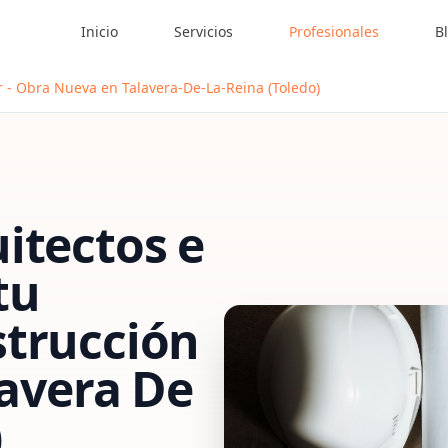
Inicio
Servicios
Profesionales
B
ar - Obra Nueva en Talavera-De-La-Reina (Toledo)
itectos e
tu
strucción
lavera De
)