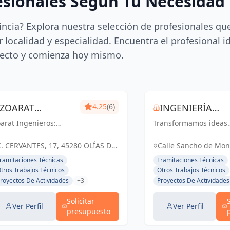
esionales Según Tu Necesidad
incia? Explora nuestra selección de profesionales qu
 localidad y especialidad. Encuentra el profesional i
ecto y comienza hoy mismo.
ZOARAT
4.25
(6)
INGENIERÍA
arat Ingenieros:
INGENIEROS
Transformamos ideas
TOLEDO
ransformando ideas
en realidad. Ingenierí
 realidad,
Toledo: Soluciones
C. CERVANTES, 17, 45280 OLÍAS DEL
Calle Sancho de Mon
onstruyendo un futuro
inteligentes para un
REY, TOLEDO, ESPAÑA, España
Toledo, España, Esp
ramitaciones Técnicas
Tramitaciones Técnicas
lido y sostenible en
futuro sostenible.
tros Trabajos Técnicos
Otros Trabajos Técnicos
ías del Rey y Toledo.
royectos De Actividades
+3
Proyectos De Actividades
Solicitar
Ver Perfil
Ver Perfil
presupuesto