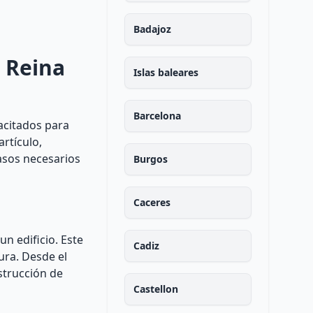
Badajoz
a Reina
Islas baleares
Barcelona
acitados para
artículo,
asos necesarios
Burgos
Caceres
un edificio. Este
Cadiz
ura. Desde el
nstrucción de
Castellon