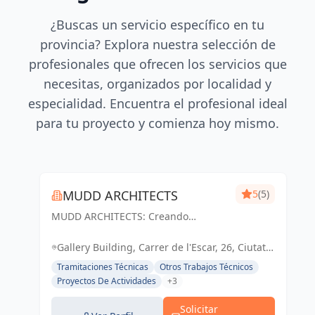
¿Buscas un servicio específico en tu
provincia? Explora nuestra selección de
profesionales que ofrecen los servicios que
necesitas, organizados por localidad y
especialidad. Encuentra el profesional ideal
para tu proyecto y comienza hoy mismo.
MUDD ARCHITECTS
5
(5)
MUDD ARCHITECTS: Creando
espacios excepcionales con diseño
innovador y pasión. Tu visión,
Gallery Building, Carrer de l'Escar, 26, Ciutat
nuestra realidad.
Vella, 08039 Barcelona, España, España
Tramitaciones Técnicas
Otros Trabajos Técnicos
Proyectos De Actividades
+3
Solicitar