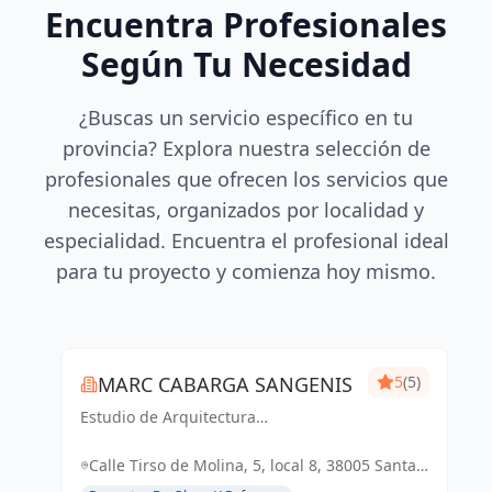
Encuentra Profesionales
Según Tu Necesidad
¿Buscas un servicio específico en tu
provincia? Explora nuestra selección de
profesionales que ofrecen los servicios que
necesitas, organizados por localidad y
especialidad. Encuentra el profesional ideal
para tu proyecto y comienza hoy mismo.
MARC CABARGA SANGENIS
5
(5)
Estudio de Arquitectura
especializado en viviendas de obra
nueva.
Calle Tirso de Molina, 5, local 8, 38005 Santa
Cruz de Tenerife, España, España