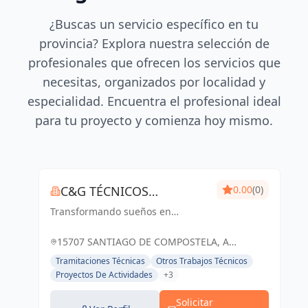
¿Buscas un servicio específico en tu
provincia? Explora nuestra selección de
profesionales que ofrecen los servicios que
necesitas, organizados por localidad y
especialidad. Encuentra el profesional ideal
para tu proyecto y comienza hoy mismo.
C&G TÉCNICOS
0.00
(0)
Transformando sueños en
ASOCIADOS
realidades arquitectónicas, con
precisión y creatividad
15707 SANTIAGO DE COMPOSTELA, A
CORUÑA, ESPAÑA, España
Tramitaciones Técnicas
Otros Trabajos Técnicos
Proyectos De Actividades
+3
Solicitar