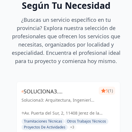
Según Tu Necesidad
¿Buscas un servicio específico en tu
provincia? Explora nuestra selección de
profesionales que ofrecen los servicios que
necesitas, organizados por localidad y
especialidad. Encuentra el profesional ideal
para tu proyecto y comienza hoy mismo.
SOLUCIONA3.
5
(1)
Soluciona3: Arquitectura, Ingeniería
ARQUITECTURA-INGENIERÍA-
y Eficiencia Energética. Soluciones
EFICIENCIA ENERGÉTICA
integrales para tu proyecto en Cádiz
Av. Puerta del Sur, 2, 11408 Jerez de la
y Jerez de la Frontera.
Frontera, Cádiz, España, España
Tramitaciones Técnicas
Otros Trabajos Técnicos
Proyectos De Actividades
+3