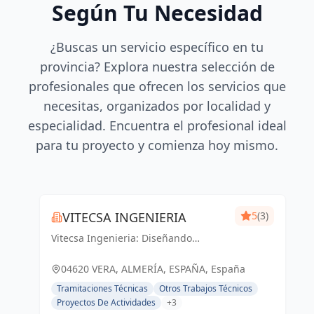
Según Tu Necesidad
¿Buscas un servicio específico en tu
provincia? Explora nuestra selección de
profesionales que ofrecen los servicios que
necesitas, organizados por localidad y
especialidad. Encuentra el profesional ideal
para tu proyecto y comienza hoy mismo.
VITECSA INGENIERIA
5
(3)
Vitecsa Ingenieria: Diseñando
soluciones que impulsan el progreso
en Almería y Vera.
04620 VERA, ALMERÍA, ESPAÑA, España
Tramitaciones Técnicas
Otros Trabajos Técnicos
Proyectos De Actividades
+3