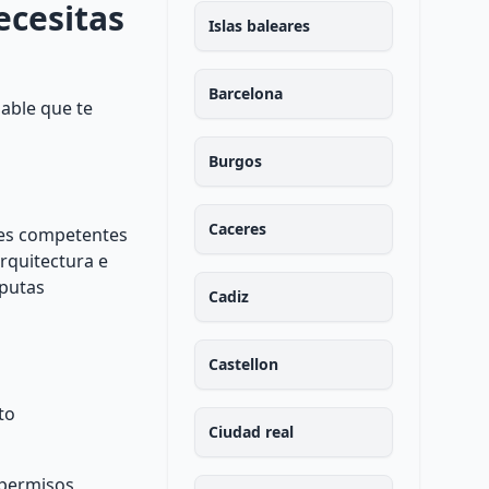
ecesitas
Islas baleares
Barcelona
bable que te
Burgos
Caceres
ades competentes
arquitectura e
sputas
Cadiz
Castellon
to
Ciudad real
s permisos