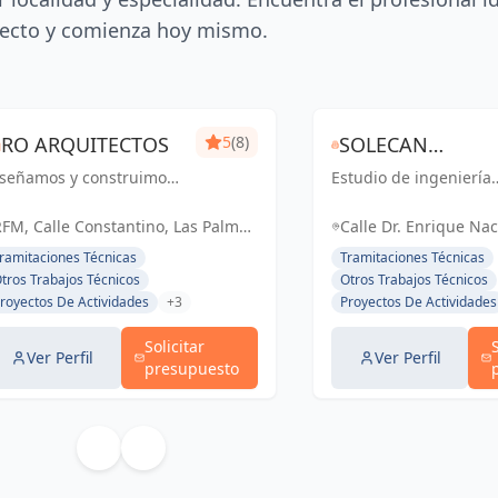
ecto y comienza hoy mismo.
RO ARQUITECTOS
5
(8)
SOLECAN
iseñamos y construimos
Estudio de ingeniería
INGENEIRIA Y
pacios personalizados
que ofrece servicios
DESPACHO
e reflejan tu estilo de
integrales, destacánd
FM, Calle Constantino, Las Palmas
Calle Dr. Enrique Na
da y satisfacen tus
por su enfoque en el
e Gran Canaria, España, España
TÉCNICO
Hernández, Bañadero
ramitaciones Técnicas
Tramitaciones Técnicas
cesidades, ofreciendo
trato humano y direct
España
tros Trabajos Técnicos
Otros Trabajos Técnicos
na gama completa de
con el cliente.
royectos De Actividades
+3
Proyectos De Actividades
rvicios de arquitectura y
..
Solicitar
Ver Perfil
Ver Perfil
presupuesto