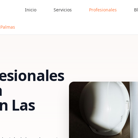
Inicio
Servicios
Profesionales
B
s Palmas
esionales
a
n
Las