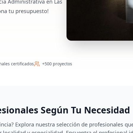
cia Administrativa en Las
ona tu presupuesto!
nales certificados
+500 proyectos
esionales Según Tu Necesidad
incia? Explora nuestra selección de profesionales qu
 localidad y especialidad. Encuentra el profesional i