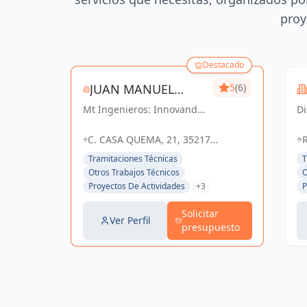
proy
Destacado
JUAN MANUEL
5
(6)
Mt Ingenieros: Innovando
TORRES SANCHEZ
D
en ingeniería,
es
construyendo un futuro
qu
C. CASA QUEMA, 21, 35217
R
sostenible en Las Palmas y
vi
VALSEQUILLO, LAS PALMAS,
d
Tramitaciones Técnicas
T
Valsequillo de Gran
ne
ESPAÑA, España
Otros Trabajos Técnicos
O
Canaria.
u
Proyectos De Actividades
+3
P
se
d.
Solicitar
Ver Perfil
presupuesto