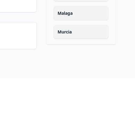
Malaga
Murcia
Navarra
Ourense
Asturias
Palencia
Las palmas