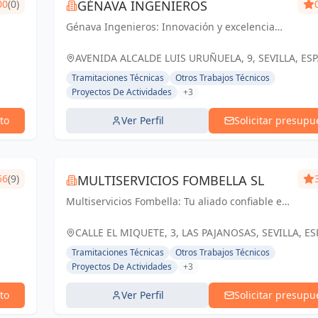
00
(0)
GÉNAVA INGENIEROS
Génava Ingenieros: Innovación y excelencia
para construir un futuro sostenible en Sevilla y
Andalucía
AVENIDA ALCALDE LUIS URUÑUELA, 9, SEVILLA, ES
España
Tramitaciones Técnicas
Otros Trabajos Técnicos
Proyectos De Actividades
+3
to
Ver Perfil
Solicitar presupu
56
(9)
MULTISERVICIOS FOMBELLA SL
Multiservicios Fombella: Tu aliado confiable en
ingeniería y arquitectura, creando soluciones
sólidas para un futuro construido con
CALLE EL MIQUETE, 3, LAS PAJANOSAS, SEVILLA, E
excelencia.
España
Tramitaciones Técnicas
Otros Trabajos Técnicos
Proyectos De Actividades
+3
to
Ver Perfil
Solicitar presupu