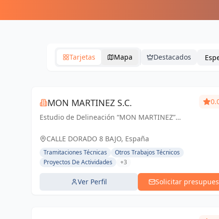
Tarjetas
Mapa
Destacados
MON MARTINEZ S.C.
0.
Estudio de Delineación “MON MARTINEZ”
cuenta con una amplia trayectoria de más de
25 años de experiencia. Entendemos nuestro
CALLE DORADO 8 BAJO, España
trabajo, como parte importante de un trabajo...
Tramitaciones Técnicas
Otros Trabajos Técnicos
Proyectos De Actividades
+3
Ver Perfil
Solicitar presupues