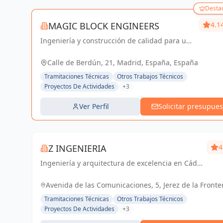
Desta
MAGIC BLOCK ENGINEERS
4.1
Ingeniería y construcción de calidad para un
futuro sostenible en Madrid y Sevilla La
Nueva.
Calle de Berdún, 21, Madrid, España, España
Tramitaciones Técnicas
Otros Trabajos Técnicos
Proyectos De Actividades
+3
Ver Perfil
Solicitar presupues
Z INGENIERIA
4
Ingeniería y arquitectura de excelencia en Cádiz
y Jerez de la Frontera. Tu socio confiable para
proyectos técnicos y licencias de apertura.
Avenida de las Comunicaciones, 5, Jerez de la Fronte
España, España
Tramitaciones Técnicas
Otros Trabajos Técnicos
Proyectos De Actividades
+3