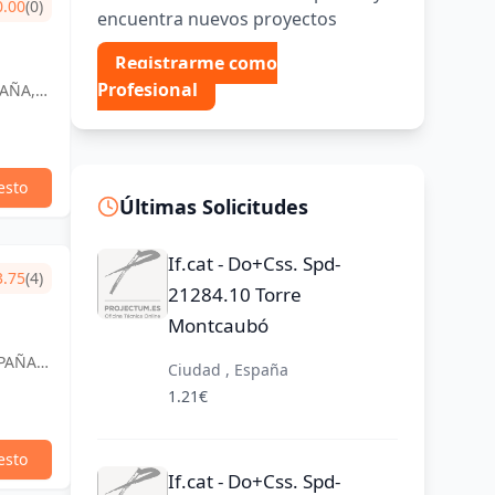
0.00
(0)
encuentra nuevos proyectos
Registrarme como
Profesional
PAÑA,
esto
Últimas Solicitudes
If.cat - Do+Css. Spd-
3.75
(4)
21284.10 Torre
Montcaubó
SPAÑA,
Ciudad , España
1.21€
esto
If.cat - Do+Css. Spd-