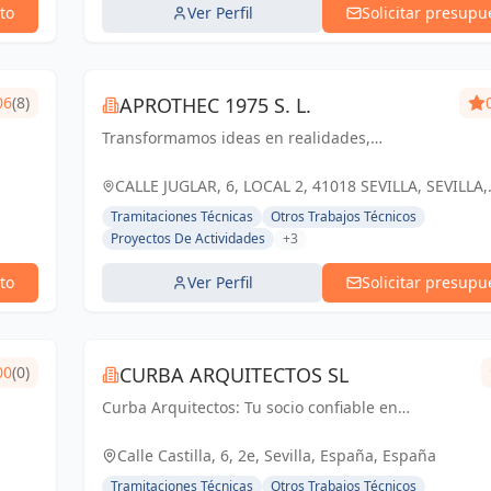
to
Ver Perfil
Solicitar presupu
06
(8)
APROTHEC 1975 S. L.
Transformamos ideas en realidades,
construyendo el futuro con ingenio y pasión
por la arquitectura e ingeniería.
CALLE JUGLAR, 6, LOCAL 2, 41018 SEVILLA, SEVILLA,
ESPAÑA, España
Tramitaciones Técnicas
Otros Trabajos Técnicos
Proyectos De Actividades
+3
to
Ver Perfil
Solicitar presupu
00
(0)
CURBA ARQUITECTOS SL
Curba Arquitectos: Tu socio confiable en
arquitectura y urbanismo. Con más de 45 años de
experiencia, ofrecemos servicios integrales que
Calle Castilla, 6, 2e, Sevilla, España, España
van desde proyectos residenciales...
Tramitaciones Técnicas
Otros Trabajos Técnicos