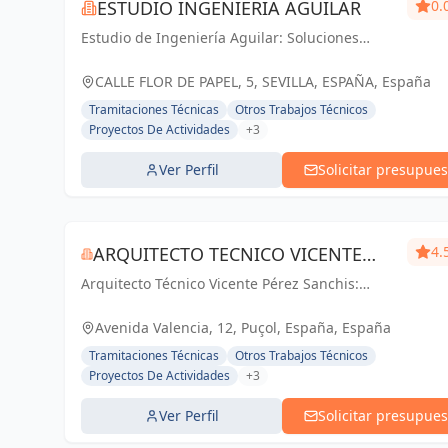
ESTUDIO INGENIERIA AGUILAR
0.
Estudio de Ingeniería Aguilar: Soluciones
técnicas y arquitectónicas de vanguardia en
Sevilla. Tu proyecto, nuestra pasión.
CALLE FLOR DE PAPEL, 5, SEVILLA, ESPAÑA, España
Tramitaciones Técnicas
Otros Trabajos Técnicos
Proyectos De Actividades
+3
Ver Perfil
Solicitar presupues
ARQUITECTO TECNICO VICENTE
4.
Arquitecto Técnico Vicente Pérez Sanchis:
PÉREZ SANCHIS
Creando espacios inspiradores, transformando
ideas en realidad.
Avenida Valencia, 12, Puçol, España, España
Tramitaciones Técnicas
Otros Trabajos Técnicos
Proyectos De Actividades
+3
Ver Perfil
Solicitar presupues