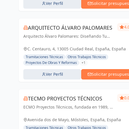
Ver Perfil
Solicitar presupues
ARQUITECTO ÁLVARO PALOMARES
4.
Arquitecto Álvaro Palomares: Diseñando Tu
Mundo, Construyendo Tu Hogar.
C. Centauro, 4, 13005 Ciudad Real, España, España
Tramitaciones Técnicas
Otros Trabajos Técnicos
Proyectos De Obras Y Reformas
+1
Ver Perfil
Solicitar presupues
TECMO PROYECTOS TÉCNICOS
0.
ECMO Proyectos Técnicos, fundada en 1989, es
una empresa con más de 25 años de
experiencia en la elaboración y tramitación de
Avenida dos de Mayo, Móstoles, España, España
proyectos de ingeniería, tanto industriales,...
Tramitaciones Técnicas
Otros Trabajos Técnicos