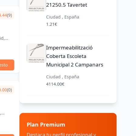
21250.5 Tavertet
4.44
(9)
Ciudad , España
1.21€
id,
Impermeabilització
Coberta Escoleta
Municipal 2 Campanars
esto
Ciudad , España
4114.00€
0.00
(0)
,
Plan Premium
Destaca tu perfil profesional y