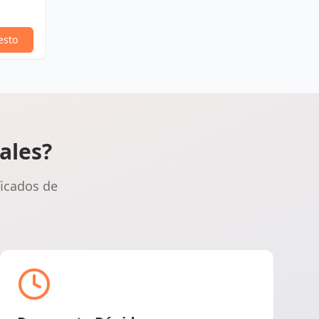
esto
ales?
ficados de