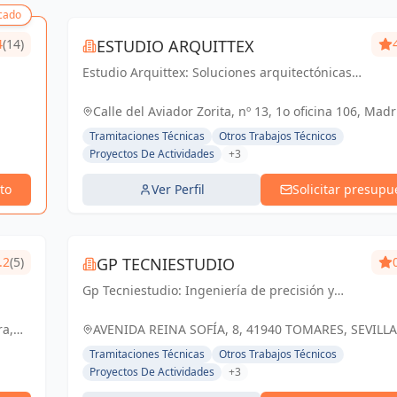
cado
4
(14)
ESTUDIO ARQUITTEX
Estudio Arquittex: Soluciones arquitectónicas y
gestión de obras de confianza en Navalmoral
de la Mata y Cáceres. Materializamos tus
Calle del Aviador Zorita, nº 13, 1o oficina 106, Madr
proyectos con excelencia.
España, España
Tramitaciones Técnicas
Otros Trabajos Técnicos
Proyectos De Actividades
+3
to
Ver Perfil
Solicitar presupu
.2
(5)
GP TECNIESTUDIO
Gp Tecniestudio: Ingeniería de precisión y
soluciones técnicas para un futuro próspero
en Tomares y Sevilla.
ra,
AVENIDA REINA SOFÍA, 8, 41940 TOMARES, SEVILLA
ESPAÑA, España
Tramitaciones Técnicas
Otros Trabajos Técnicos
Proyectos De Actividades
+3