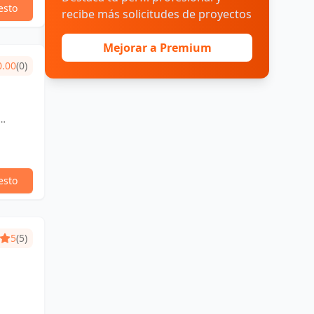
esto
recibe más solicitudes de proyectos
Mejorar a Premium
0.00
(0)
esto
5
(5)