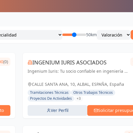
50km
00
(0)
INGENIUM IURIS ASOCIADOS
Ingenium Iuris: Tu socio confiable en ingeniería y
arquitectura en Valencia. Soluciones
profesionales para proyectos exitosos.
CALLE SANTA ANA, 10, ALBAL, ESPAÑA, España
Tramitaciones Técnicas
Otros Trabajos Técnicos
Proyectos De Actividades
+3
to
Ver Perfil
Solicitar presupu