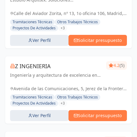
arquitectónicas y gestión de obras de
confianza en Navalmoral de la Mata y
Calle del Aviador Zorita, nº 13, 1o oficina 106, Madrid,
Cáceres. Materializamos tus proyectos con
España, España
Tramitaciones Técnicas
Otros Trabajos Técnicos
excelencia.
Proyectos De Actividades
+3
Ver Perfil
Solicitar presupuesto
Z INGENIERIA
4.2
(5)
Ingeniería y arquitectura de excelencia en
Cádiz y Jerez de la Frontera. Tu socio
confiable para proyectos técnicos y licencias
Avenida de las Comunicaciones, 5, Jerez de la Frontera,
de apertura.
España, España
Tramitaciones Técnicas
Otros Trabajos Técnicos
Proyectos De Actividades
+3
Ver Perfil
Solicitar presupuesto