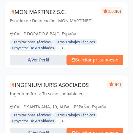
MON MARTINEZ S.C.
0.00
(0)
Estudio de Delineación “MON MARTINEZ”
cuenta con una amplia trayectoria de más
de 25 años de experiencia. Entendemos
CALLE DORADO 8 BAJO, España
nuestro trabajo, como parte importante de
Tramitaciones Técnicas
Otros Trabajos Técnicos
un trabajo...
Proyectos De Actividades
+3
Ver Perfil
Solicitar presupuesto
INGENIUM IURIS ASOCIADOS
4
(4)
Ingenium Iuris: Tu socio confiable en
ingeniería y arquitectura en Valencia.
Soluciones profesionales para proyectos
CALLE SANTA ANA, 10, ALBAL, ESPAÑA, España
exitosos.
Tramitaciones Técnicas
Otros Trabajos Técnicos
Proyectos De Actividades
+3
Ver Perfil
Solicitar presupuesto