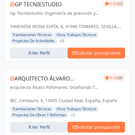
GP TECNIESTUDIO
0.00
(0)
Gp Tecniestudio: Ingeniería de precisión y
soluciones técnicas para un futuro próspero
en Tomares y Sevilla.
AVENIDA REINA SOFÍA, 8, 41940 TOMARES, SEVILLA,
ESPAÑA, España
Tramitaciones Técnicas
Otros Trabajos Técnicos
Proyectos De Actividades
+3
Ver Perfil
Solicitar presupuesto
ARQUITECTO ÁLVARO
4.06
(8)
Arquitecto Álvaro Palomares: Diseñando Tu
PALOMARES
Mundo, Construyendo Tu Hogar.
C. Centauro, 4, 13005 Ciudad Real, España, España
Tramitaciones Técnicas
Otros Trabajos Técnicos
Proyectos De Obras Y Reformas
+1
Ver Perfil
Solicitar presupuesto