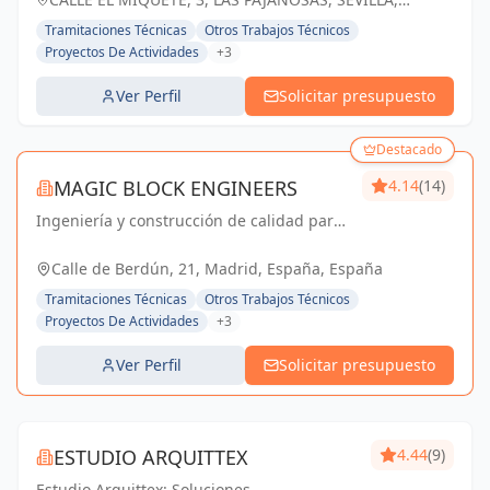
construido con excelencia.
ESPAÑA, España
Tramitaciones Técnicas
Otros Trabajos Técnicos
Proyectos De Actividades
+3
Ver Perfil
Solicitar presupuesto
Destacado
MAGIC BLOCK ENGINEERS
4.14
(14)
Ingeniería y construcción de calidad para
un futuro sostenible en Madrid y Sevilla La
Nueva.
Calle de Berdún, 21, Madrid, España, España
Tramitaciones Técnicas
Otros Trabajos Técnicos
Proyectos De Actividades
+3
Ver Perfil
Solicitar presupuesto
ESTUDIO ARQUITTEX
4.44
(9)
Estudio Arquittex: Soluciones