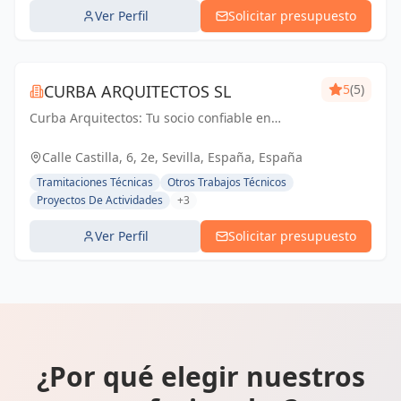
Ver Perfil
Solicitar presupuesto
CURBA ARQUITECTOS SL
5
(5)
Curba Arquitectos: Tu socio confiable en
arquitectura y urbanismo. Con más de 45 años
de experiencia, ofrecemos servicios integrales
Calle Castilla, 6, 2e, Sevilla, España, España
que van desde proyectos residenciales...
Tramitaciones Técnicas
Otros Trabajos Técnicos
Proyectos De Actividades
+3
Ver Perfil
Solicitar presupuesto
¿Por qué elegir nuestros