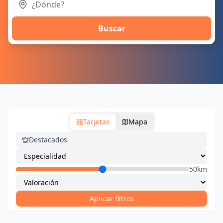
Buscar
Tarjetas
Mapa
Destacados
50km
Aplicar filtros