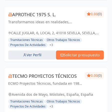
APROTHEC 1975 S. L.
0.00
(0)
Transformamos ideas en realidades,
construyendo el futuro con ingenio y pasión
por la arquitectura e ingeniería.
CALLE JUGLAR, 6, LOCAL 2, 41018 SEVILLA, SEVILLA,
ESPAÑA, España
Tramitaciones Técnicas
Otros Trabajos Técnicos
Proyectos De Actividades
+3
Ver Perfil
Solicitar presupuesto
TECMO PROYECTOS TÉCNICOS
0.00
(0)
ECMO Proyectos Técnicos, fundada en 1989,
es una empresa con más de 25 años de
experiencia en la elaboración y tramitación
Avenida dos de Mayo, Móstoles, España, España
de proyectos de ingeniería, tanto
Tramitaciones Técnicas
Otros Trabajos Técnicos
industriales,...
Proyectos De Actividades
+3