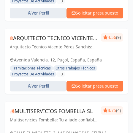
Proyectos De Actividades
+3
Ver Perfil
Solicitar presupuesto
ARQUITECTO TECNICO VICENTE
4.56
(9)
Arquitecto Técnico Vicente Pérez Sanchis:
PÉREZ SANCHIS
Creando espacios inspiradores,
transformando ideas en realidad.
Avenida Valencia, 12, Puçol, España, España
Tramitaciones Técnicas
Otros Trabajos Técnicos
Proyectos De Actividades
+3
Ver Perfil
Solicitar presupuesto
MULTISERVICIOS FOMBELLA SL
3.75
(4)
Multiservicios Fombella: Tu aliado confiable
en ingeniería y arquitectura, creando
soluciones sólidas para un futuro
CALLE EL MIQUETE, 3, LAS PAJANOSAS, SEVILLA,