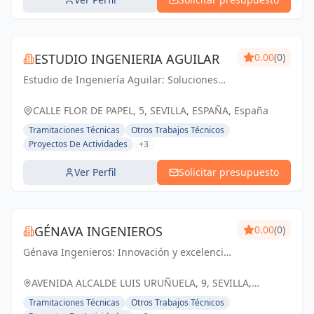
ESTUDIO INGENIERIA AGUILAR
0.00
(0)
Estudio de Ingeniería Aguilar: Soluciones
técnicas y arquitectónicas de vanguardia en
Sevilla. Tu proyecto, nuestra pasión.
CALLE FLOR DE PAPEL, 5, SEVILLA, ESPAÑA, España
Tramitaciones Técnicas
Otros Trabajos Técnicos
Proyectos De Actividades
+3
Ver Perfil
Solicitar presupuesto
GÉNAVA INGENIEROS
0.00
(0)
Génava Ingenieros: Innovación y excelencia
para construir un futuro sostenible en
Sevilla y Andalucía
AVENIDA ALCALDE LUIS URUÑUELA, 9, SEVILLA,
ESPAÑA, España
Tramitaciones Técnicas
Otros Trabajos Técnicos