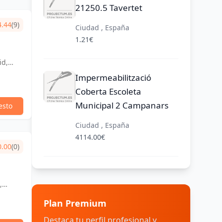
21250.5 Tavertet
4.44
(9)
Ciudad , España
1.21€
id,
Impermeabilització
Coberta Escoleta
Municipal 2 Campanars
esto
Ciudad , España
4114.00€
0.00
(0)
,
Plan Premium
Destaca tu perfil profesional y