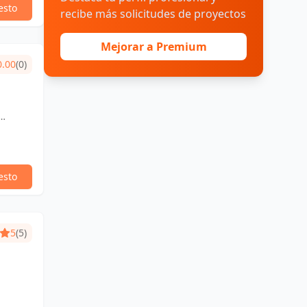
esto
recibe más solicitudes de proyectos
Mejorar a Premium
0.00
(0)
esto
5
(5)