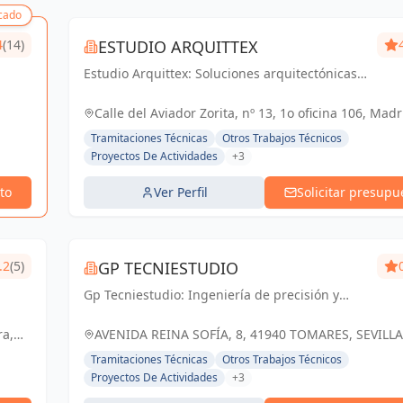
cado
4
(14)
ESTUDIO ARQUITTEX
Estudio Arquittex: Soluciones arquitectónicas y
gestión de obras de confianza en Navalmoral
de la Mata y Cáceres. Materializamos tus
Calle del Aviador Zorita, nº 13, 1o oficina 106, Madr
proyectos con excelencia.
España, España
Tramitaciones Técnicas
Otros Trabajos Técnicos
Proyectos De Actividades
+3
to
Ver Perfil
Solicitar presupu
.2
(5)
GP TECNIESTUDIO
Gp Tecniestudio: Ingeniería de precisión y
soluciones técnicas para un futuro próspero
en Tomares y Sevilla.
ra,
AVENIDA REINA SOFÍA, 8, 41940 TOMARES, SEVILLA
ESPAÑA, España
Tramitaciones Técnicas
Otros Trabajos Técnicos
Proyectos De Actividades
+3