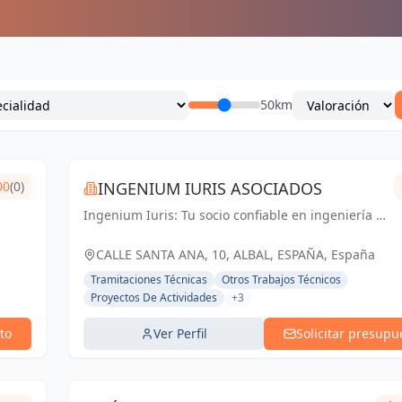
50km
00
(0)
INGENIUM IURIS ASOCIADOS
Ingenium Iuris: Tu socio confiable en ingeniería y
arquitectura en Valencia. Soluciones
profesionales para proyectos exitosos.
CALLE SANTA ANA, 10, ALBAL, ESPAÑA, España
Tramitaciones Técnicas
Otros Trabajos Técnicos
Proyectos De Actividades
+3
to
Ver Perfil
Solicitar presupu