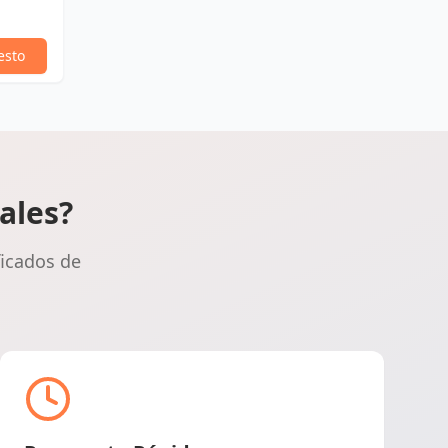
esto
ales?
ficados de