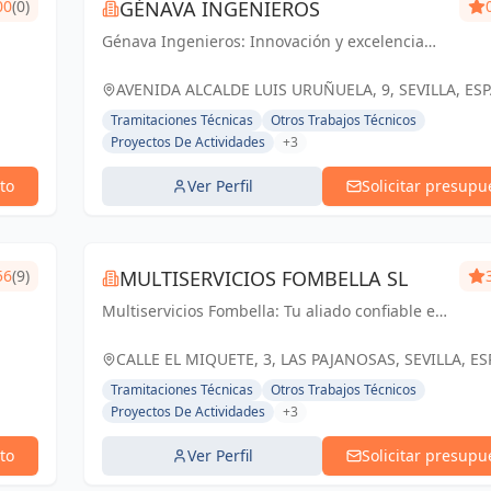
00
(0)
GÉNAVA INGENIEROS
Génava Ingenieros: Innovación y excelencia
para construir un futuro sostenible en Sevilla y
Andalucía
AVENIDA ALCALDE LUIS URUÑUELA, 9, SEVILLA, ES
España
Tramitaciones Técnicas
Otros Trabajos Técnicos
Proyectos De Actividades
+3
to
Ver Perfil
Solicitar presupu
56
(9)
MULTISERVICIOS FOMBELLA SL
Multiservicios Fombella: Tu aliado confiable en
ingeniería y arquitectura, creando soluciones
sólidas para un futuro construido con
CALLE EL MIQUETE, 3, LAS PAJANOSAS, SEVILLA, E
excelencia.
España
Tramitaciones Técnicas
Otros Trabajos Técnicos
Proyectos De Actividades
+3
to
Ver Perfil
Solicitar presupu