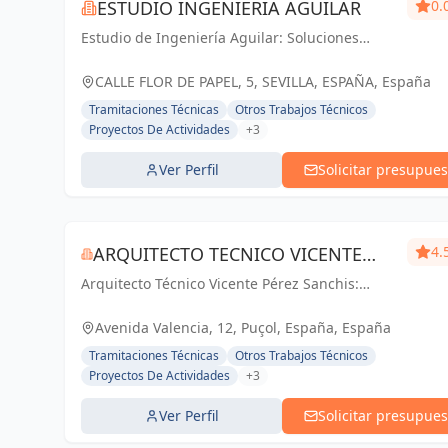
ESTUDIO INGENIERIA AGUILAR
0.
Estudio de Ingeniería Aguilar: Soluciones
técnicas y arquitectónicas de vanguardia en
Sevilla. Tu proyecto, nuestra pasión.
CALLE FLOR DE PAPEL, 5, SEVILLA, ESPAÑA, España
Tramitaciones Técnicas
Otros Trabajos Técnicos
Proyectos De Actividades
+3
Ver Perfil
Solicitar presupues
ARQUITECTO TECNICO VICENTE
4.
Arquitecto Técnico Vicente Pérez Sanchis:
PÉREZ SANCHIS
Creando espacios inspiradores, transformando
ideas en realidad.
Avenida Valencia, 12, Puçol, España, España
Tramitaciones Técnicas
Otros Trabajos Técnicos
Proyectos De Actividades
+3
Ver Perfil
Solicitar presupues