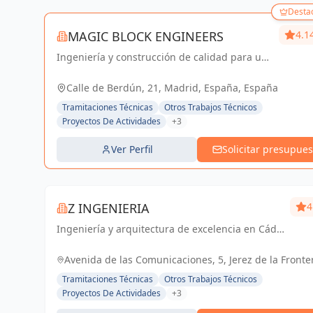
Desta
MAGIC BLOCK ENGINEERS
4.1
Ingeniería y construcción de calidad para un
futuro sostenible en Madrid y Sevilla La
Nueva.
Calle de Berdún, 21, Madrid, España, España
Tramitaciones Técnicas
Otros Trabajos Técnicos
Proyectos De Actividades
+3
Ver Perfil
Solicitar presupues
Z INGENIERIA
4
Ingeniería y arquitectura de excelencia en Cádiz
y Jerez de la Frontera. Tu socio confiable para
proyectos técnicos y licencias de apertura.
Avenida de las Comunicaciones, 5, Jerez de la Fronte
España, España
Tramitaciones Técnicas
Otros Trabajos Técnicos
Proyectos De Actividades
+3