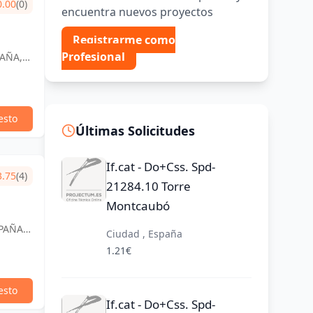
0.00
(0)
encuentra nuevos proyectos
Registrarme como
Profesional
PAÑA,
esto
Últimas Solicitudes
If.cat - Do+Css. Spd-
3.75
(4)
21284.10 Torre
Montcaubó
SPAÑA,
Ciudad , España
1.21€
esto
If.cat - Do+Css. Spd-