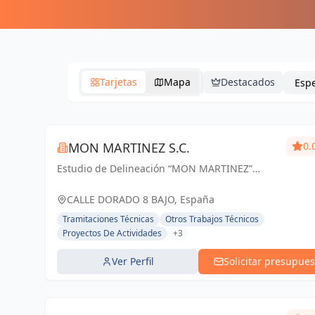
Tarjetas
Mapa
Destacados
MON MARTINEZ S.C.
0.
Estudio de Delineación “MON MARTINEZ”
cuenta con una amplia trayectoria de más de
25 años de experiencia. Entendemos nuestro
CALLE DORADO 8 BAJO, España
trabajo, como parte importante de un trabajo...
Tramitaciones Técnicas
Otros Trabajos Técnicos
Proyectos De Actividades
+3
Ver Perfil
Solicitar presupues