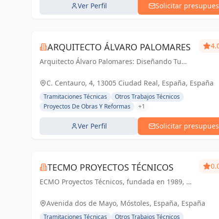
Ver Perfil
Solicitar presupues
ARQUITECTO ÁLVARO PALOMARES
4.
Arquitecto Álvaro Palomares: Diseñando Tu
Mundo, Construyendo Tu Hogar.
C. Centauro, 4, 13005 Ciudad Real, España, España
Tramitaciones Técnicas
Otros Trabajos Técnicos
Proyectos De Obras Y Reformas
+1
Ver Perfil
Solicitar presupues
TECMO PROYECTOS TÉCNICOS
0.
ECMO Proyectos Técnicos, fundada en 1989, es
una empresa con más de 25 años de
experiencia en la elaboración y tramitación de
Avenida dos de Mayo, Móstoles, España, España
proyectos de ingeniería, tanto industriales,...
Tramitaciones Técnicas
Otros Trabajos Técnicos