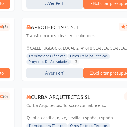
to
Ver Perfil
Solicitar presupu
06
(8)
APROTHEC 1975 S. L.
Transformamos ideas en realidades,
construyendo el futuro con ingenio y pasión
por la arquitectura e ingeniería.
CALLE JUGLAR, 6, LOCAL 2, 41018 SEVILLA, SEVILLA,
ESPAÑA, España
Tramitaciones Técnicas
Otros Trabajos Técnicos
Proyectos De Actividades
+3
to
Ver Perfil
Solicitar presupu
00
(0)
CURBA ARQUITECTOS SL
Curba Arquitectos: Tu socio confiable en
arquitectura y urbanismo. Con más de 45 años de
experiencia, ofrecemos servicios integrales que
Calle Castilla, 6, 2e, Sevilla, España, España
van desde proyectos residenciales...
Tramitaciones Técnicas
Otros Trabajos Técnicos