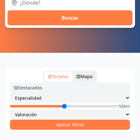
Buscar
Tarjetas
Mapa
Destacados
50km
Aplicar filtros