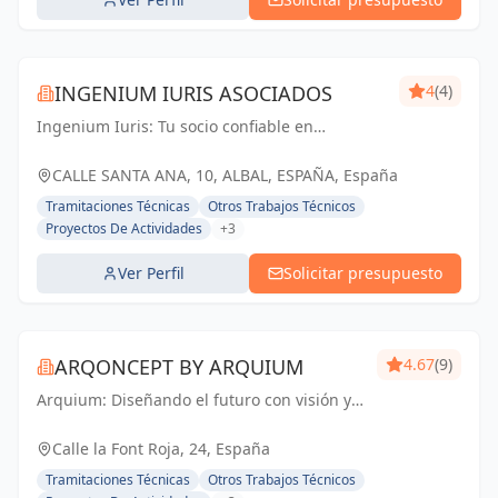
INGENIUM IURIS ASOCIADOS
4
(4)
Ingenium Iuris: Tu socio confiable en
ingeniería y arquitectura en Valencia.
Soluciones profesionales para proyectos
CALLE SANTA ANA, 10, ALBAL, ESPAÑA, España
exitosos.
Tramitaciones Técnicas
Otros Trabajos Técnicos
Proyectos De Actividades
+3
Ver Perfil
Solicitar presupuesto
ARQONCEPT BY ARQUIUM
4.67
(9)
Arquium: Diseñando el futuro con visión y
excelencia arquitectónica. Transformando
espacios en San Juan y Alicante.
Calle la Font Roja, 24, España
Tramitaciones Técnicas
Otros Trabajos Técnicos