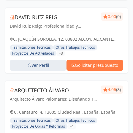
DAVID RUIZ REIG
0.00
(0)
David Ruiz Reig: Profesionalidad y
experiencia en la gestión de reformas para
crear espacios que transforman vidas.
C. JOAQUÍN SOROLLA, 12, 03802 ALCOY, ALICANTE,
ESPAÑA, España
Tramitaciones Técnicas
Otros Trabajos Técnicos
Proyectos De Actividades
+3
Ver Perfil
Solicitar presupuesto
ARQUITECTO ÁLVARO
4.06
(8)
Arquitecto Álvaro Palomares: Diseñando Tu
PALOMARES
Mundo, Construyendo Tu Hogar.
C. Centauro, 4, 13005 Ciudad Real, España, España
Tramitaciones Técnicas
Otros Trabajos Técnicos
Proyectos De Obras Y Reformas
+1