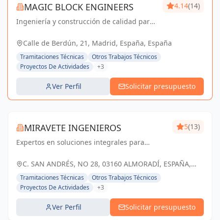
MAGIC BLOCK ENGINEERS
4.14
(14)
Ingeniería y construcción de calidad para
un futuro sostenible en Madrid y Sevilla La
Nueva.
Calle de Berdún, 21, Madrid, España, España
Tramitaciones Técnicas
Otros Trabajos Técnicos
Proyectos De Actividades
+3
Ver Perfil
Solicitar presupuesto
MIRAVETE INGENIEROS
5
(13)
Expertos en soluciones integrales para
proyectos empresariales, con más de dos
décadas de experiencia, nos especializamos
C. SAN ANDRÉS, NO 28, 03160 ALMORADÍ, ESPAÑA,
en gestionar todas las autorizaciones
España
Tramitaciones Técnicas
Otros Trabajos Técnicos
necesarias...
Proyectos De Actividades
+3
Ver Perfil
Solicitar presupuesto