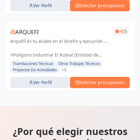
Ver Perfil
Solicitar presupuesto
ARQUEFI
4
(5)
ArquEfi es tu aliado en el diseño y ejecución de
proyectos residenciales y comerciales. Con un
equipo experimentado y servicios completos,
Polígono Industrial El Rubial (Entidad de
desde el concepto hasta la entr...
Conservación), Villena, España, España
Tramitaciones Técnicas
Otros Trabajos Técnicos
Proyectos De Actividades
+3
Ver Perfil
Solicitar presupuesto
¿Por qué elegir nuestros