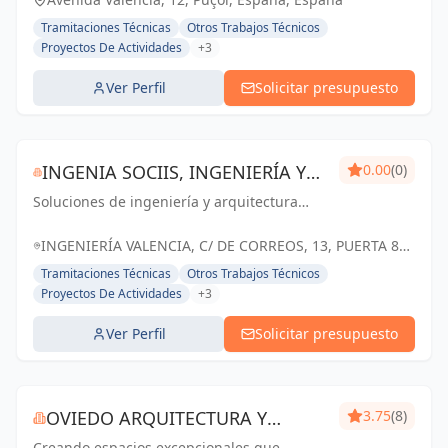
Tramitaciones Técnicas
Otros Trabajos Técnicos
Proyectos De Actividades
+3
Ver Perfil
Solicitar presupuesto
INGENIA SOCIIS, INGENIERÍA Y
0.00
(0)
Soluciones de ingeniería y arquitectura
PROYECTOS ENERGÉTICOS, S.L.
confiables y personalizadas para el éxito de
tus proyectos en Valencia
INGENIERÍA VALENCIA, C/ DE CORREOS, 13, PUERTA 8ª
ÁTICO, 46002 VALENCIA, ESPAÑA, España
Tramitaciones Técnicas
Otros Trabajos Técnicos
Proyectos De Actividades
+3
Ver Perfil
Solicitar presupuesto
OVIEDO ARQUITECTURA Y
3.75
(8)
Creando espacios excepcionales que