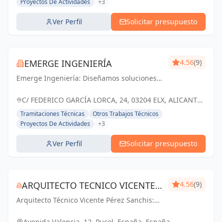
Proyectos De Actividades
+3
Ver Perfil
Solicitar presupuesto
EMERGE INGENIERÍA
4.56
(9)
Emerge Ingeniería: Diseñamos soluciones
innovadoras para transformar tus ideas en
realidad. Ingeniería y arquitectura en Elche
C/ FEDERICO GARCÍA LORCA, 24, 03204 ELX, ALICANTE,
y Alicante.
ESPAÑA, España
Tramitaciones Técnicas
Otros Trabajos Técnicos
Proyectos De Actividades
+3
Ver Perfil
Solicitar presupuesto
ARQUITECTO TECNICO VICENTE
4.56
(9)
Arquitecto Técnico Vicente Pérez Sanchis:
PÉREZ SANCHIS
Creando espacios inspiradores,
transformando ideas en realidad.
Avenida Valencia, 12, Puçol, España, España