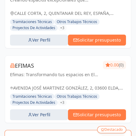
CONSTRUCCIÓN
inspiran, enriquecen y perduran en el
tiempo. Tu visión, nuestra pasión.
CALLE CORTA, 2, QUINTANAR DEL REY, ESPAÑA,
España
Tramitaciones Técnicas
Otros Trabajos Técnicos
Proyectos De Actividades
+3
Ver Perfil
Solicitar presupuesto
EFIMAS
0.00
(0)
Efimas: Transformando tus espacios en Elda
y Alicante con arquitectura y diseño de
interiores excepcionales
AVENIDA JOSÉ MARTINEZ GONZÁLEZ, 2, 03600 ELDA,
ALICANTE, ESPAÑA, España
Tramitaciones Técnicas
Otros Trabajos Técnicos
Proyectos De Actividades
+3
Ver Perfil
Solicitar presupuesto
Destacado