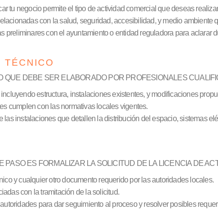
 tu negocio permite el tipo de actividad comercial que deseas realizar
elacionadas con la salud, seguridad, accesibilidad, y medio ambiente qu
s preliminares con el ayuntamiento o entidad reguladora para aclarar d
O TÉCNICO
O QUE DEBE SER ELABORADO POR PROFESIONALES CUALIFI
 incluyendo estructura, instalaciones existentes, y modificaciones propu
es cumplen con las normativas locales vigentes.
as instalaciones que detallen la distribución del espacio, sistemas eléct
 PASO ES FORMALIZAR LA SOLICITUD DE LA LICENCIA DE AC
nico y cualquier otro documento requerido por las autoridades locales.
adas con la tramitación de la solicitud.
utoridades para dar seguimiento al proceso y resolver posibles requer