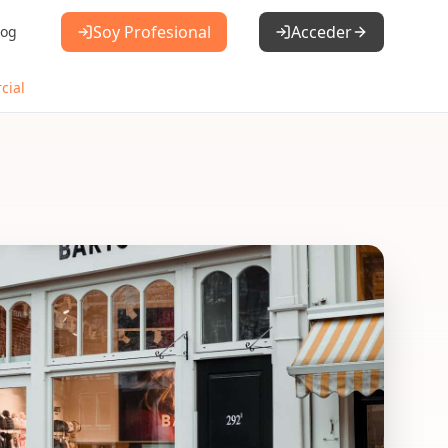
Soy Profesional
Acceder
log
cial