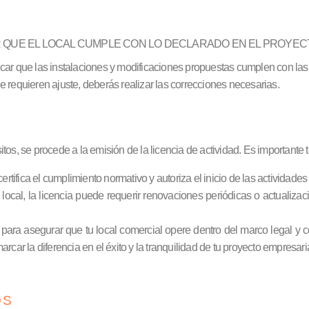
R QUE EL LOCAL CUMPLE CON LO DECLARADO EN EL PROYEC
erificar que las instalaciones y modificaciones propuestas cumplen con la
e requieren ajuste, deberás realizar las correcciones necesarias.
os, se procede a la emisión de la licencia de actividad. Es importante 
rtifica el cumplimiento normativo y autoriza el inicio de las actividade
cal, la licencia puede requerir renovaciones periódicas o actualizacio
ara asegurar que tu local comercial opere dentro del marco legal y co
 la diferencia en el éxito y la tranquilidad de tu proyecto empresaria
OS