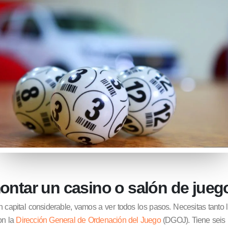
ontar un casino o salón de jue
un capital considerable, vamos a ver todos los pasos. Necesitas tanto
on la
Dirección General de Ordenación del Juego
(DGOJ). Tiene seis 