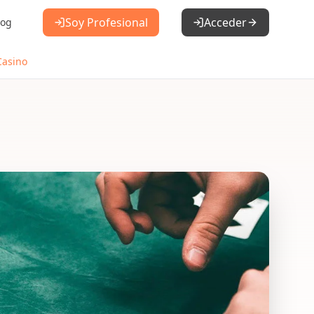
Soy Profesional
Acceder
log
Casino