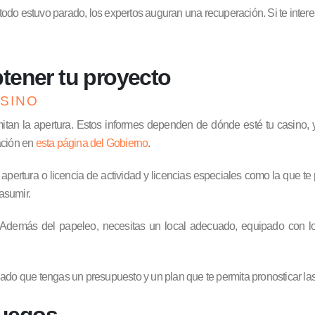
odo estuvo parado, los expertos auguran una recuperación. Si te intere
btener tu proyecto
ASINO
itan la apertura. Estos informes dependen de dónde esté tu casino, 
ación en
esta página del Gobierno
.
 apertura o licencia de actividad y licencias especiales como la que te 
asumir.
 Además del papeleo, necesitas un local adecuado, equipado con lo
uado que tengas un presupuesto y un plan que te permita pronosticar la