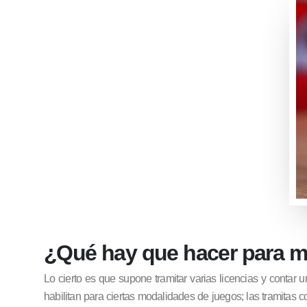
¿Qué hay que hacer para m
Lo cierto es que supone tramitar varias licencias y contar 
habilitan para ciertas modalidades de juegos; las tramitas c