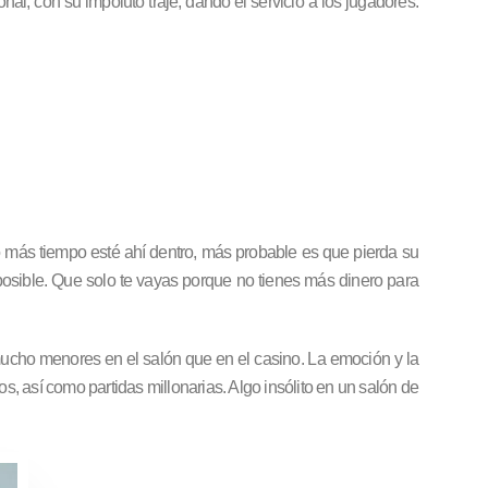
al, con su impoluto traje, dando el servicio a los jugadores.
to más tiempo esté ahí dentro, más probable es que pierda su
 posible. Que solo te vayas porque no tienes más dinero para
 mucho menores en el salón que en el casino. La emoción y la
 así como partidas millonarias. Algo insólito en un salón de