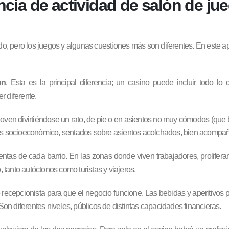
encia de actividad de salón de ju
ado, pero los juegos y algunas cuestiones más son diferentes. En este a
ón
. Esta es la principal diferencia; un casino puede incluir todo l
r diferente.
oven divirtiéndose un rato, de pie o en asientos no muy cómodos (que 
atus socioeconómico, sentados sobre asientos acolchados, bien acompañ
rentas de cada barrio. En las zonas donde viven trabajadores, prolifer
tanto autóctonos como turistas y viajeros.
 recepcionista para que el negocio funcione. Las bebidas y aperitivo
 Son diferentes niveles, públicos de distintas capacidades financieras.