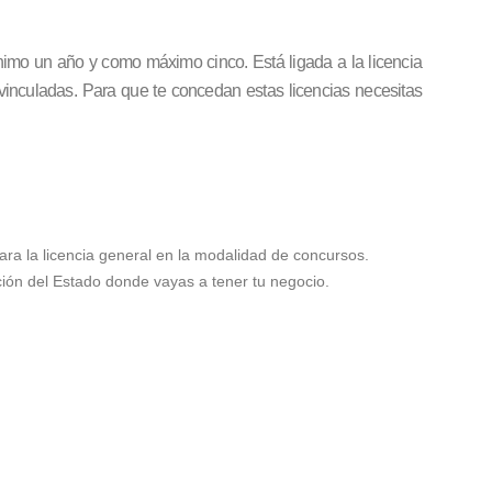
nimo un año y como máximo cinco. Está ligada a la licencia
s vinculadas. Para que te concedan estas licencias necesitas
ara la licencia general en la modalidad de concursos.
lación del Estado donde vayas a tener tu negocio.