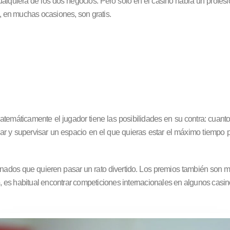
alquiera de los dos negocios. Pero solo en el casino habrá un profesion
 en muchas ocasiones, son gratis.
Matemáticamente el jugador tiene las posibilidades en su contra: cuan
señar y supervisar un espacio en el que quieras estar el máximo tiempo
ionados que quieren pasar un rato divertido. Los premios también son
s habitual encontrar competiciones internacionales en algunos casinos,