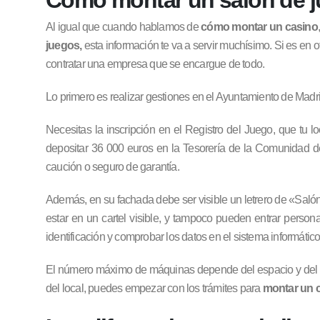
Cómo montar un salón de 
Al igual que cuando hablamos de
cómo montar un casino
juegos,
esta información te va a servir muchísimo. Si es en 
contratar una empresa que se encargue de todo.
Lo primero es realizar gestiones en el Ayuntamiento de Mad
Necesitas la inscripción en el Registro del Juego, que tu 
depositar 36 000 euros en la Tesorería de la Comunidad d
caución o seguro de garantía.
Además, en su fachada debe ser visible un letrero de «Salón
estar en un cartel visible, y tampoco pueden entrar persona
identificación y comprobar los datos en el sistema informátic
El número máximo de máquinas depende del espacio y del tip
del local, puedes empezar con los trámites para
montar un 