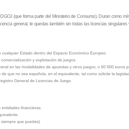
la DGOJ (que forma parte del Ministerio de Consumo). Duran como mí
 licencia general, te quedas también sin todas las licencias singulare
n cualquier Estado dentro del Espacio Económico Europeo.
, comercialización y explotación de juegos.
neral en las modalidades de apuestas y otros juegos; o 60 000 euros p
so de que no sea española, en el equivalente, tal como solicite la legis
 Registro General de Licencias de Juego.
entidades financieras.
uivalente.
, siempre que puedas).