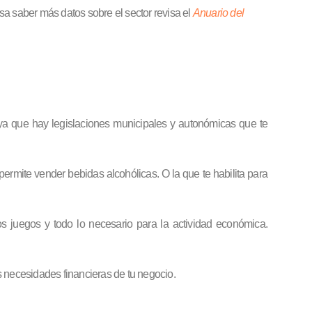
sa saber más datos sobre el sector revisa el
Anuario del
ya que hay legislaciones municipales y autonómicas que te
permite vender bebidas alcohólicas. O la que te habilita para
s juegos y todo lo necesario para la actividad económica.
s necesidades financieras de tu negocio.