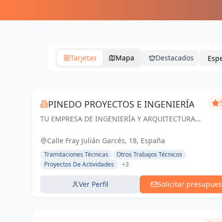
Tarjetas
Mapa
Destacados
PINEDO PROYECTOS E INGENIERÍA
TU EMPRESA DE INGENIERÍA Y ARQUITECTURA
EN ZARAGOZA. Especialistas en Proyectos de
Ingeniería y Arquitectura, Licencias de apertura
Calle Fray Julián Garcés, 18, España
y Gestión de Obras
Tramitaciones Técnicas
Otros Trabajos Técnicos
Proyectos De Actividades
+3
Ver Perfil
Solicitar presupues