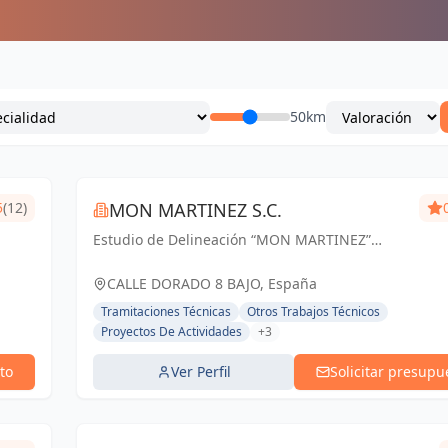
50km
5
(12)
MON MARTINEZ S.C.
Estudio de Delineación “MON MARTINEZ”
cuenta con una amplia trayectoria de más de
25 años de experiencia. Entendemos nuestro
CALLE DORADO 8 BAJO, España
trabajo, como parte importante de un trabajo...
Tramitaciones Técnicas
Otros Trabajos Técnicos
Proyectos De Actividades
+3
to
Ver Perfil
Solicitar presupu