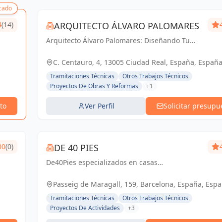
cado
4
(14)
ARQUITECTO ÁLVARO PALOMARES
Arquitecto Álvaro Palomares: Diseñando Tu
Mundo, Construyendo Tu Hogar.
C. Centauro, 4, 13005 Ciudad Real, España, Españ
Tramitaciones Técnicas
Otros Trabajos Técnicos
Proyectos De Obras Y Reformas
+1
to
Ver Perfil
Solicitar presupu
00
(0)
DE 40 PIES
De40Pies especializados en casas
prefabricadas con contenedores marítimos,
ofreciendo diseños modernos y eficiencia
Passeig de Maragall, 159, Barcelona, España, Esp
energética. Con más de 25 años de
Tramitaciones Técnicas
Otros Trabajos Técnicos
experiencia, persona...
Proyectos De Actividades
+3