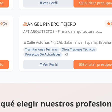
to
Ver Perfil
Solicitar presupu
00
(0)
ANGEL PIÑERO TEJERO
APT ARQUITECTOS - Firma de arquitectura con
sede en Salamanca, España.
Calle Asturias 14, 2ºd, Salamanca, España, España
Tramitaciones Técnicas
Otros Trabajos Técnicos
Proyectos De Actividades
+3
to
Ver Perfil
Solicitar presupu
 qué elegir nuestros profesion