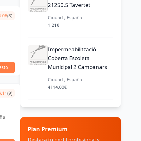
21250.5 Tavertet
4.06
(8)
Ciudad , España
1.21€
a
Impermeabilització
Coberta Escoleta
Municipal 2 Campanars
esto
Ciudad , España
4114.00€
4.11
(9)
aña
Plan Premium
Destaca tu perfil profesional y