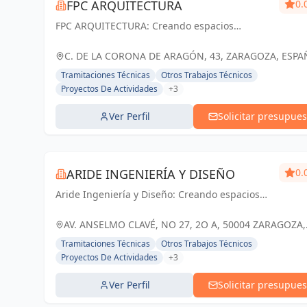
FPC ARQUITECTURA
0.
FPC ARQUITECTURA: Creando espacios
innovadores que marcan la diferencia en
Zaragoza
C. DE LA CORONA DE ARAGÓN, 43, ZARAGOZA, ESPA
España
Tramitaciones Técnicas
Otros Trabajos Técnicos
Proyectos De Actividades
+3
Ver Perfil
Solicitar presupues
ARIDE INGENIERÍA Y DISEÑO
0.
Aride Ingeniería y Diseño: Creando espacios
inspiradores y funcionales que marcan la
diferencia en Zaragoza.
AV. ANSELMO CLAVÉ, NO 27, 2O A, 50004 ZARAGOZA,
SPAIN, España
Tramitaciones Técnicas
Otros Trabajos Técnicos
Proyectos De Actividades
+3
Ver Perfil
Solicitar presupues