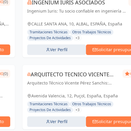
00
(0)
INGENIUM IURIS ASOCIADOS
Ingenium Iuris: Tu socio confiable en ingeniería y
arquitectura en Valencia. Soluciones
profesionales para proyectos exitosos.
ÑA,
CALLE SANTA ANA, 10, ALBAL, ESPAÑA, España
Tramitaciones Técnicas
Otros Trabajos Técnicos
Proyectos De Actividades
+3
to
Ver Perfil
Solicitar presupu
00
(0)
ARQUITECTO TECNICO VICENTE
Arquitecto Técnico Vicente Pérez Sanchis:
PÉREZ SANCHIS
Creando espacios inspiradores, transformando
ideas en realidad.
Avenida Valencia, 12, Puçol, España, España
Tramitaciones Técnicas
Otros Trabajos Técnicos
Proyectos De Actividades
+3
to
Ver Perfil
Solicitar presupu