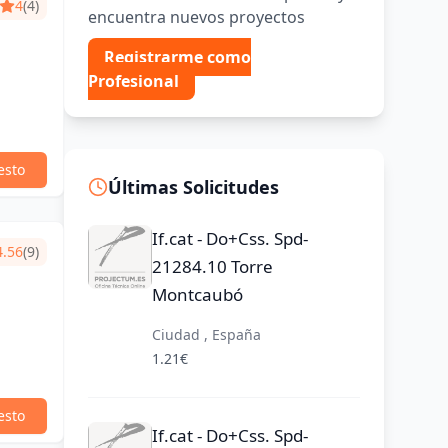
4
(4)
encuentra nuevos proyectos
Registrarme como
Profesional
esto
Últimas Solicitudes
If.cat - Do+Css. Spd-
4.56
(9)
21284.10 Torre
Montcaubó
Ciudad , España
1.21€
esto
If.cat - Do+Css. Spd-