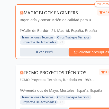
Desta
MAGIC BLOCK ENGINEERS
4.1
Ingeniería y construcción de calidad para un
futuro sostenible en Madrid y Sevilla La
Nueva.
Calle de Berdún, 21, Madrid, España, España
Tramitaciones Técnicas
Otros Trabajos Técnicos
Proyectos De Actividades
+3
Ver Perfil
Solicitar presupues
TECMO PROYECTOS TÉCNICOS
0.
ECMO Proyectos Técnicos, fundada en 1989, es
una empresa con más de 25 años de
experiencia en la elaboración y tramitación de
Avenida dos de Mayo, Móstoles, España, España
proyectos de ingeniería, tanto industriales,...
Tramitaciones Técnicas
Otros Trabajos Técnicos
Proyectos De Actividades
+3