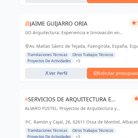
JAIME GUIJARRO ORIA
GO Arquitectura: Experiencia e Innovación en
obra nueva, reformas y gestiones urbanísticas.
Con Seriedad, Confianza, Rapidez y Economía
Av. Matías Sáenz de Tejada, Fuengirola, España, Es
como pilares, ofrecemos soluciones...
Tramitaciones Técnicas
Otros Trabajos Técnicos
Proyectos De Actividades
+3
Ver Perfil
Solicitar presupues
SERVICIOS DE ARQUITECTURA E
ALVARO FUSTEL: Proyectos de Arquitectura y
INMOBILIARIA ÁLVARO FUSTEL
Arquitectura Técnica en Albacete, Ciudad Real y
Madrid
C. Ramón y Cajal, 26, 02611 Ossa de Montiel, Albacet
España, España
Tramitaciones Técnicas
Otros Trabajos Técnicos
Proyectos De Actividades
+3