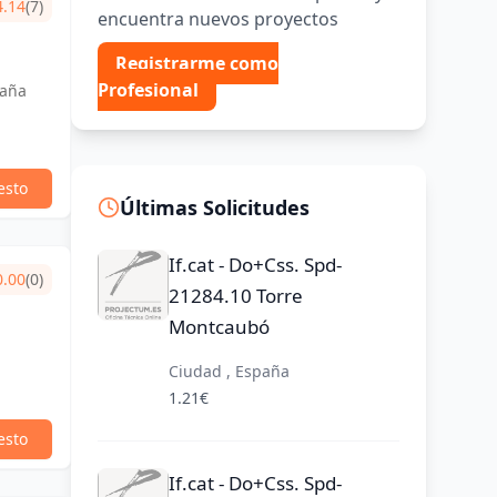
4.14
(7)
encuentra nuevos proyectos
Registrarme como
Profesional
paña
esto
Últimas Solicitudes
If.cat - Do+Css. Spd-
0.00
(0)
21284.10 Torre
Montcaubó
Ciudad , España
1.21€
esto
If.cat - Do+Css. Spd-