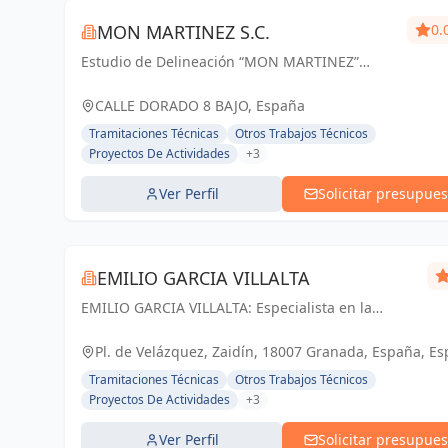
MON MARTINEZ S.C.
0.
Estudio de Delineación “MON MARTINEZ”
cuenta con una amplia trayectoria de más de
25 años de experiencia. Entendemos nuestro
CALLE DORADO 8 BAJO, España
trabajo, como parte importante de un trabajo...
Tramitaciones Técnicas
Otros Trabajos Técnicos
Proyectos De Actividades
+3
Ver Perfil
Solicitar presupues
EMILIO GARCIA VILLALTA
EMILIO GARCIA VILLALTA: Especialista en la
tramitación de Licencias de Apertura Express
Pl. de Velázquez, Zaidín, 18007 Granada, España, E
Tramitaciones Técnicas
Otros Trabajos Técnicos
Proyectos De Actividades
+3
Ver Perfil
Solicitar presupues