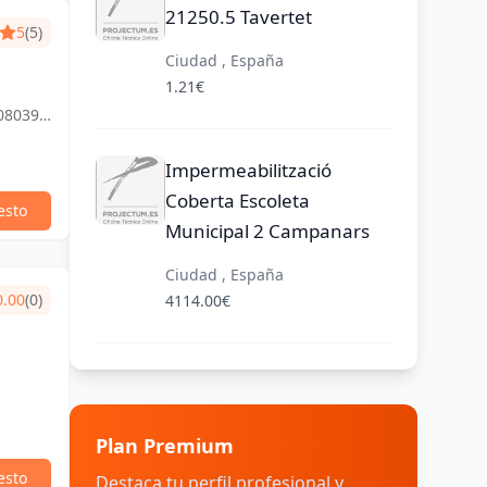
21250.5 Tavertet
5
(5)
Ciudad , España
1.21€
 08039
Impermeabilització
Coberta Escoleta
esto
Municipal 2 Campanars
Ciudad , España
0.00
(0)
4114.00€
Plan Premium
esto
Destaca tu perfil profesional y