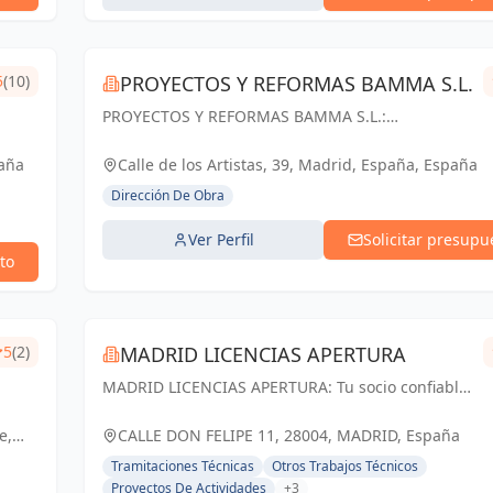
5
(10)
PROYECTOS Y REFORMAS BAMMA S.L.
PROYECTOS Y REFORMAS BAMMA S.L.:
Diseñamos, construimos y transformamos
espacios en Madrid. Tu visión, nuestra pasión.
paña
Calle de los Artistas, 39, Madrid, España, España
Dirección De Obra
Ver Perfil
Solicitar presupu
to
5
(2)
MADRID LICENCIAS APERTURA
MADRID LICENCIAS APERTURA: Tu socio confiable
en licencias de apertura y proyectos técnicos en
Madrid. Cumplimos tus expectativas.
e,
CALLE DON FELIPE 11, 28004, MADRID, España
Tramitaciones Técnicas
Otros Trabajos Técnicos
Proyectos De Actividades
+3