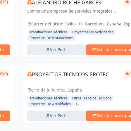
5
(12)
ALEJANDRO ROCHE GARCÉS
Somos una empresa de servicios integrales
con el objetivo de poder satisfacer las
necesidades técnicas de nuestr@s clientes
Carrer del Bisbe Sivilla, 11, Barcelona, España, Es
aportando el máximo de experiencia y
Tramitaciones Técnicas
Proyectos De Actividades
conocimie...
Proyectos De Instalaciones
to
Ver Perfil
Solicitar presupu
00
(0)
PROYECTOS TECNICOS PROTEC
c/16 de julio nº69, España
Tramitaciones Técnicas
Otros Trabajos Técnicos
Proyectos De Actividades
+2
to
Ver Perfil
Solicitar presupu