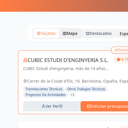
Tarjetas
Mapa
Destacados
Desta
CUBIC ESTUDI D'ENGINYERIA S.L.
4.7
CUBIC Estudi d'enginyeria, más de 14 años
brindando servicios de Arquitectura e
Ingeniería con una trayectoria sólida y exitosa
Carrer de la Ciutat d'Elx, 19, Barcelona, España, Esp
Tramitaciones Técnicas
Otros Trabajos Técnicos
Proyectos De Actividades
+3
Ver Perfil
Solicitar presupues