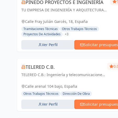
PINEDO PROYECTOS E INGENIERÍA
TU EMPRESA DE INGENIERÍA Y ARQUITECTURA
EN ZARAGOZA. Especialistas en Proyectos de
Ingeniería y Arquitectura, Licencias de apertura
Calle Fray Julián Garcés, 18, España
y Gestión de Obras
Tramitaciones Técnicas
Otros Trabajos Técnicos
Proyectos De Actividades
+3
Ver Perfil
Solicitar presupues
TELERED C.B.
0.
TELERED C.B.: Ingeniería y telecomunicaciones
para un mundo conectado. Soluciones
integrales, calidad y experiencia en Vigo y
Calle arenal 104 bajo, España
Pontevedra.
Otros Trabajos Técnicos
Dirección De Obra
Ver Perfil
Solicitar presupues