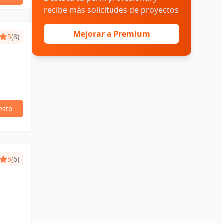
recibe más solicitudes de proyectos
Mejorar a Premium
5
(8)
esto
5
(6)