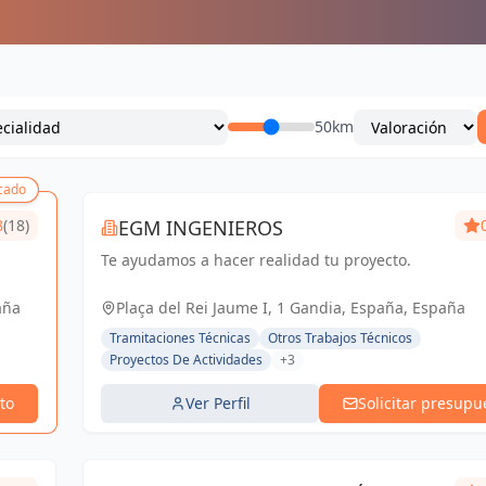
50km
cado
8
(18)
EGM INGENIEROS
Te ayudamos a hacer realidad tu proyecto.
aña
Plaça del Rei Jaume I, 1 Gandia, España, España
Tramitaciones Técnicas
Otros Trabajos Técnicos
Proyectos De Actividades
+3
to
Ver Perfil
Solicitar presupu