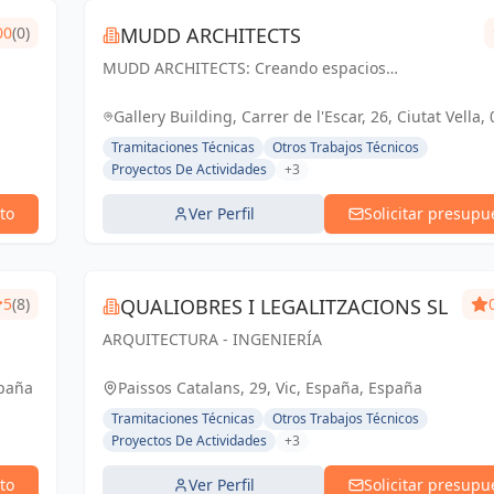
00
(0)
MUDD ARCHITECTS
MUDD ARCHITECTS: Creando espacios
excepcionales con diseño innovador y pasión. Tu
visión, nuestra realidad.
Gallery Building, Carrer de l'Escar, 26, Ciutat Vella,
Barcelona, España, España
Tramitaciones Técnicas
Otros Trabajos Técnicos
Proyectos De Actividades
+3
to
Ver Perfil
Solicitar presupu
5
(8)
QUALIOBRES I LEGALITZACIONS SL
ARQUITECTURA - INGENIERÍA
spaña
Paissos Catalans, 29, Vic, España, España
Tramitaciones Técnicas
Otros Trabajos Técnicos
Proyectos De Actividades
+3
to
Ver Perfil
Solicitar presupu