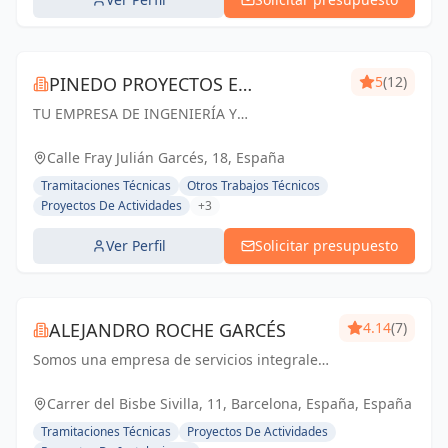
PINEDO PROYECTOS E
5
(12)
TU EMPRESA DE INGENIERÍA Y
INGENIERÍA
ARQUITECTURA EN ZARAGOZA. Especialistas
en Proyectos de Ingeniería y Arquitectura,
Calle Fray Julián Garcés, 18, España
Licencias de apertura y Gestión de Obras
Tramitaciones Técnicas
Otros Trabajos Técnicos
Proyectos De Actividades
+3
Ver Perfil
Solicitar presupuesto
ALEJANDRO ROCHE GARCÉS
4.14
(7)
Somos una empresa de servicios integrales
con el objetivo de poder satisfacer las
necesidades técnicas de nuestr@s clientes
Carrer del Bisbe Sivilla, 11, Barcelona, España, España
aportando el máximo de experiencia y
Tramitaciones Técnicas
Proyectos De Actividades
conocimie...