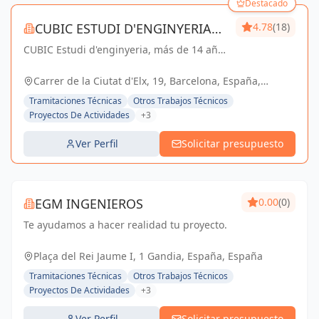
Destacado
CUBIC ESTUDI D'ENGINYERIA
4.78
(18)
CUBIC Estudi d'enginyeria, más de 14 años
S.L.
brindando servicios de Arquitectura e
Ingeniería con una trayectoria sólida y
Carrer de la Ciutat d'Elx, 19, Barcelona, España,
exitosa
España
Tramitaciones Técnicas
Otros Trabajos Técnicos
Proyectos De Actividades
+3
Ver Perfil
Solicitar presupuesto
EGM INGENIEROS
0.00
(0)
Te ayudamos a hacer realidad tu proyecto.
Plaça del Rei Jaume I, 1 Gandia, España, España
Tramitaciones Técnicas
Otros Trabajos Técnicos
Proyectos De Actividades
+3
Ver Perfil
Solicitar presupuesto