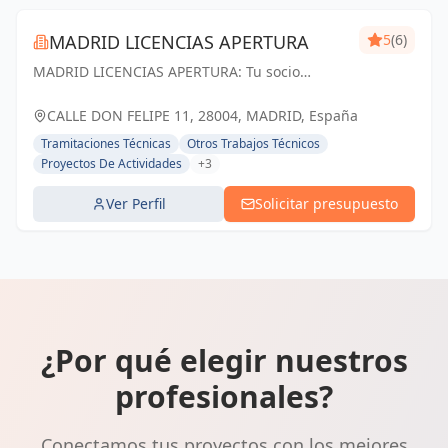
MADRID LICENCIAS APERTURA
5
(6)
MADRID LICENCIAS APERTURA: Tu socio
confiable en licencias de apertura y proyectos
técnicos en Madrid. Cumplimos tus
CALLE DON FELIPE 11, 28004, MADRID, España
expectativas.
Tramitaciones Técnicas
Otros Trabajos Técnicos
Proyectos De Actividades
+3
Ver Perfil
Solicitar presupuesto
¿Por qué elegir nuestros
profesionales?
Conectamos tus proyectos con los mejores