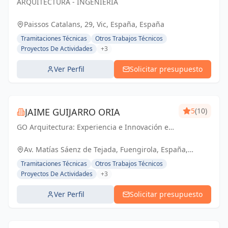
ARQUITECTURA - INGENIERÍA
SL
Paissos Catalans, 29, Vic, España, España
Tramitaciones Técnicas
Otros Trabajos Técnicos
Proyectos De Actividades
+3
Ver Perfil
Solicitar presupuesto
JAIME GUIJARRO ORIA
5
(10)
GO Arquitectura: Experiencia e Innovación en
obra nueva, reformas y gestiones
urbanísticas. Con Seriedad, Confianza,
Av. Matías Sáenz de Tejada, Fuengirola, España,
Rapidez y Economía como pilares, ofrecemos
España
Tramitaciones Técnicas
Otros Trabajos Técnicos
soluciones...
Proyectos De Actividades
+3
Ver Perfil
Solicitar presupuesto