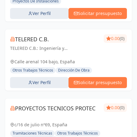
Proyectos De Instalaciones
Ver Perfil
Solicitar presupuesto
TELERED C.B.
0.00
(0)
TELERED C.B.: Ingeniería y
telecomunicaciones para un mundo
conectado. Soluciones integrales, calidad y
Calle arenal 104 bajo, España
experiencia en Vigo y Pontevedra.
Otros Trabajos Técnicos
Dirección De Obra
Ver Perfil
Solicitar presupuesto
PROYECTOS TECNICOS PROTEC
0.00
(0)
c/16 de julio nº69, España
Tramitaciones Técnicas
Otros Trabajos Técnicos