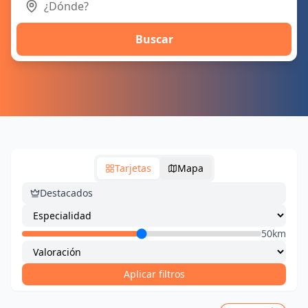
Buscar
Tarjetas
Mapa
Destacados
50km
Aplicar filtros