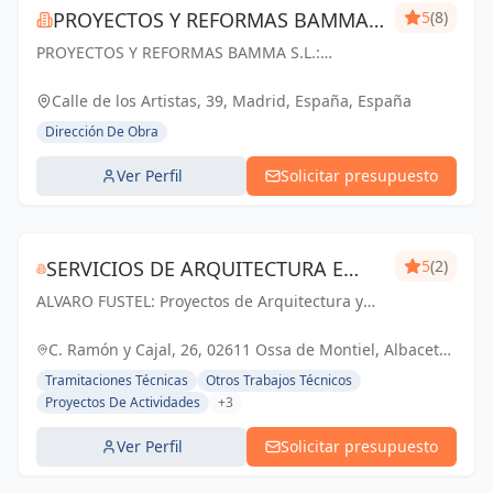
PROYECTOS Y REFORMAS BAMMA
5
(8)
PROYECTOS Y REFORMAS BAMMA S.L.:
S.L.
Diseñamos, construimos y transformamos
espacios en Madrid. Tu visión, nuestra pasión.
Calle de los Artistas, 39, Madrid, España, España
Dirección De Obra
Ver Perfil
Solicitar presupuesto
SERVICIOS DE ARQUITECTURA E
5
(2)
ALVARO FUSTEL: Proyectos de Arquitectura y
INMOBILIARIA ÁLVARO FUSTEL
Arquitectura Técnica en Albacete, Ciudad Real
y Madrid
C. Ramón y Cajal, 26, 02611 Ossa de Montiel, Albacete,
España, España
Tramitaciones Técnicas
Otros Trabajos Técnicos
Proyectos De Actividades
+3
Ver Perfil
Solicitar presupuesto