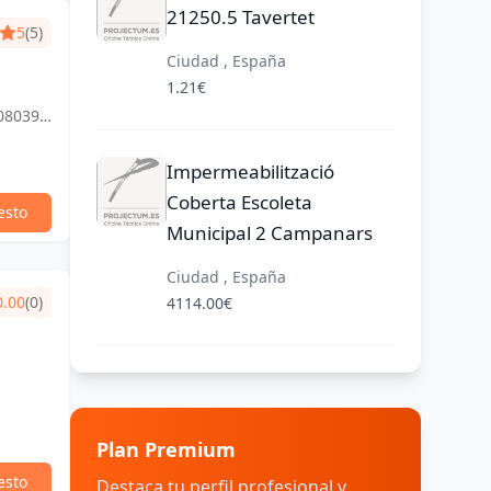
21250.5 Tavertet
5
(5)
Ciudad , España
1.21€
 08039
Impermeabilització
Coberta Escoleta
esto
Municipal 2 Campanars
Ciudad , España
0.00
(0)
4114.00€
Plan Premium
esto
Destaca tu perfil profesional y