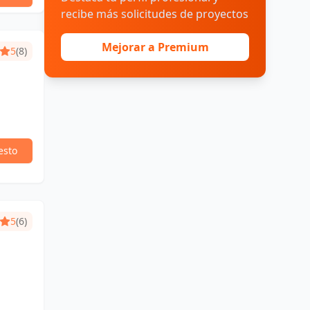
recibe más solicitudes de proyectos
Mejorar a Premium
5
(8)
esto
5
(6)