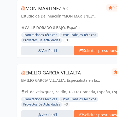
MON MARTINEZ S.C.
0.
Estudio de Delineación “MON MARTINEZ”
cuenta con una amplia trayectoria de más de
25 años de experiencia. Entendemos nuestro
CALLE DORADO 8 BAJO, España
trabajo, como parte importante de un trabajo...
Tramitaciones Técnicas
Otros Trabajos Técnicos
Proyectos De Actividades
+3
Ver Perfil
Solicitar presupues
EMILIO GARCIA VILLALTA
EMILIO GARCIA VILLALTA: Especialista en la
tramitación de Licencias de Apertura Express
Pl. de Velázquez, Zaidín, 18007 Granada, España, E
Tramitaciones Técnicas
Otros Trabajos Técnicos
Proyectos De Actividades
+3
Ver Perfil
Solicitar presupues