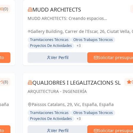
00
(0)
MUDD ARCHITECTS
MUDD ARCHITECTS: Creando espacios
excepcionales con diseño innovador y pasión. Tu
visión, nuestra realidad.
Gallery Building, Carrer de l'Escar, 26, Ciutat Vella,
Barcelona, España, España
Tramitaciones Técnicas
Otros Trabajos Técnicos
Proyectos De Actividades
+3
to
Ver Perfil
Solicitar presupu
5
(8)
QUALIOBRES I LEGALITZACIONS SL
ARQUITECTURA - INGENIERÍA
spaña
Paissos Catalans, 29, Vic, España, España
Tramitaciones Técnicas
Otros Trabajos Técnicos
Proyectos De Actividades
+3
to
Ver Perfil
Solicitar presupu