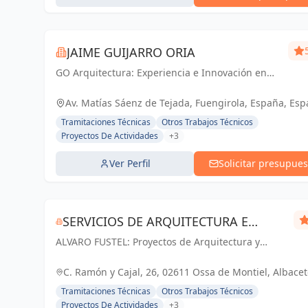
JAIME GUIJARRO ORIA
GO Arquitectura: Experiencia e Innovación en
obra nueva, reformas y gestiones urbanísticas.
Con Seriedad, Confianza, Rapidez y Economía
Av. Matías Sáenz de Tejada, Fuengirola, España, Es
como pilares, ofrecemos soluciones...
Tramitaciones Técnicas
Otros Trabajos Técnicos
Proyectos De Actividades
+3
Ver Perfil
Solicitar presupues
SERVICIOS DE ARQUITECTURA E
ALVARO FUSTEL: Proyectos de Arquitectura y
INMOBILIARIA ÁLVARO FUSTEL
Arquitectura Técnica en Albacete, Ciudad Real y
Madrid
C. Ramón y Cajal, 26, 02611 Ossa de Montiel, Albacet
España, España
Tramitaciones Técnicas
Otros Trabajos Técnicos
Proyectos De Actividades
+3