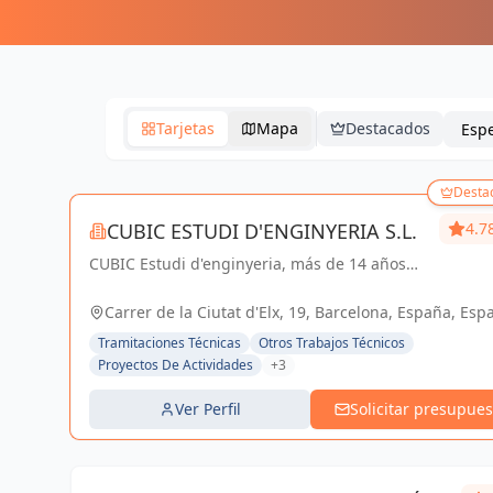
Tarjetas
Mapa
Destacados
Desta
CUBIC ESTUDI D'ENGINYERIA S.L.
4.7
CUBIC Estudi d'enginyeria, más de 14 años
brindando servicios de Arquitectura e
Ingeniería con una trayectoria sólida y exitosa
Carrer de la Ciutat d'Elx, 19, Barcelona, España, Esp
Tramitaciones Técnicas
Otros Trabajos Técnicos
Proyectos De Actividades
+3
Ver Perfil
Solicitar presupues