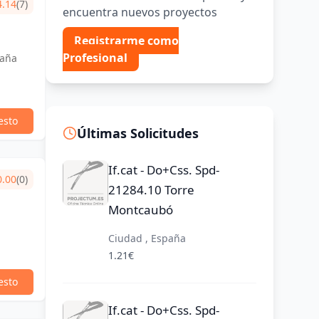
4.14
(7)
encuentra nuevos proyectos
Registrarme como
Profesional
paña
esto
Últimas Solicitudes
If.cat - Do+Css. Spd-
0.00
(0)
21284.10 Torre
Montcaubó
Ciudad , España
1.21€
esto
If.cat - Do+Css. Spd-