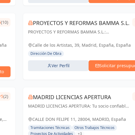
5
(10)
PROYECTOS Y REFORMAS BAMMA S.L.
PROYECTOS Y REFORMAS BAMMA S.L.:
Diseñamos, construimos y transformamos
espacios en Madrid. Tu visión, nuestra pasión.
paña
Calle de los Artistas, 39, Madrid, España, España
Dirección De Obra
Ver Perfil
Solicitar presupu
to
5
(2)
MADRID LICENCIAS APERTURA
MADRID LICENCIAS APERTURA: Tu socio confiable
en licencias de apertura y proyectos técnicos en
Madrid. Cumplimos tus expectativas.
e,
CALLE DON FELIPE 11, 28004, MADRID, España
Tramitaciones Técnicas
Otros Trabajos Técnicos
Proyectos De Actividades
+3