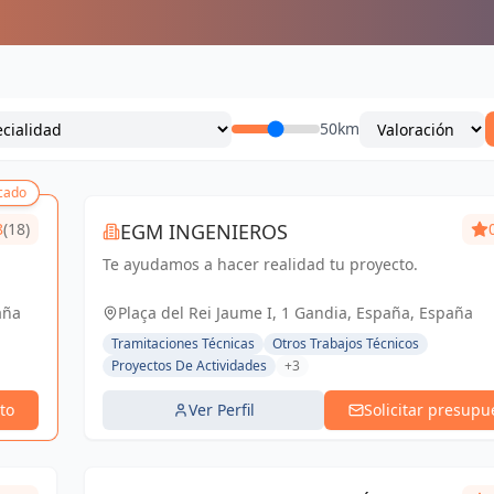
50km
cado
8
(18)
EGM INGENIEROS
Te ayudamos a hacer realidad tu proyecto.
aña
Plaça del Rei Jaume I, 1 Gandia, España, España
Tramitaciones Técnicas
Otros Trabajos Técnicos
Proyectos De Actividades
+3
to
Ver Perfil
Solicitar presupu