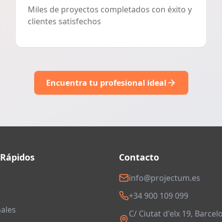
Miles de proyectos completados con éxito y
clientes satisfechos
Encuentra tu profesional ideal
 Rápidos
Contacto
info@projectum.es
+34 900 109 099
ales
C/ Ciutat d'elx 19, Barcel