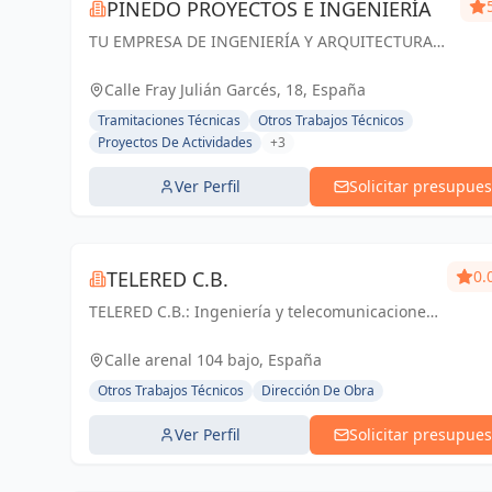
PINEDO PROYECTOS E INGENIERÍA
TU EMPRESA DE INGENIERÍA Y ARQUITECTURA
EN ZARAGOZA. Especialistas en Proyectos de
Ingeniería y Arquitectura, Licencias de apertura
Calle Fray Julián Garcés, 18, España
y Gestión de Obras
Tramitaciones Técnicas
Otros Trabajos Técnicos
Proyectos De Actividades
+3
Ver Perfil
Solicitar presupues
TELERED C.B.
0.
TELERED C.B.: Ingeniería y telecomunicaciones
para un mundo conectado. Soluciones
integrales, calidad y experiencia en Vigo y
Calle arenal 104 bajo, España
Pontevedra.
Otros Trabajos Técnicos
Dirección De Obra
Ver Perfil
Solicitar presupues