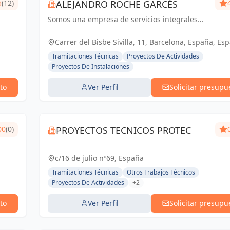
5
(12)
ALEJANDRO ROCHE GARCÉS
Somos una empresa de servicios integrales
con el objetivo de poder satisfacer las
necesidades técnicas de nuestr@s clientes
Carrer del Bisbe Sivilla, 11, Barcelona, España, Es
aportando el máximo de experiencia y
Tramitaciones Técnicas
Proyectos De Actividades
conocimie...
Proyectos De Instalaciones
to
Ver Perfil
Solicitar presupu
00
(0)
PROYECTOS TECNICOS PROTEC
c/16 de julio nº69, España
Tramitaciones Técnicas
Otros Trabajos Técnicos
Proyectos De Actividades
+2
to
Ver Perfil
Solicitar presupu