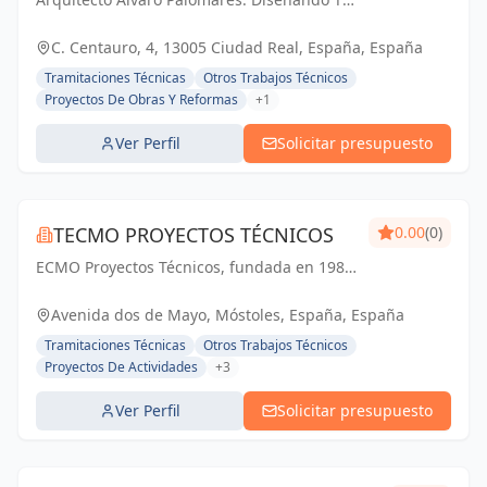
PALOMARES
Mundo, Construyendo Tu Hogar.
C. Centauro, 4, 13005 Ciudad Real, España, España
Tramitaciones Técnicas
Otros Trabajos Técnicos
Proyectos De Obras Y Reformas
+1
Ver Perfil
Solicitar presupuesto
TECMO PROYECTOS TÉCNICOS
0.00
(0)
ECMO Proyectos Técnicos, fundada en 1989,
es una empresa con más de 25 años de
experiencia en la elaboración y tramitación
Avenida dos de Mayo, Móstoles, España, España
de proyectos de ingeniería, tanto
Tramitaciones Técnicas
Otros Trabajos Técnicos
industriales,...
Proyectos De Actividades
+3
Ver Perfil
Solicitar presupuesto