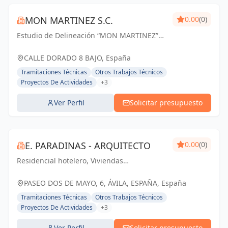
MON MARTINEZ S.C.
0.00
(0)
Estudio de Delineación “MON MARTINEZ”
cuenta con una amplia trayectoria de más
de 25 años de experiencia. Entendemos
CALLE DORADO 8 BAJO, España
nuestro trabajo, como parte importante de
Tramitaciones Técnicas
Otros Trabajos Técnicos
un trabajo...
Proyectos De Actividades
+3
Ver Perfil
Solicitar presupuesto
E. PARADINAS - ARQUITECTO
0.00
(0)
Residencial hotelero, Viviendas
plurifamiliares, Unifamiliares,
Rehabilitación, Viviendas protegidas.
PASEO DOS DE MAYO, 6, ÁVILA, ESPAÑA, España
Tramitaciones Técnicas
Otros Trabajos Técnicos
Proyectos De Actividades
+3
Ver Perfil
Solicitar presupuesto