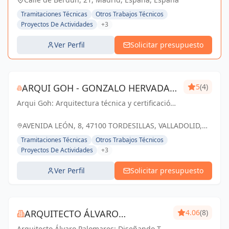
Tramitaciones Técnicas
Otros Trabajos Técnicos
Proyectos De Actividades
+3
Ver Perfil
Solicitar presupuesto
ARQUI GOH - GONZALO HERVADA
5
(4)
Arqui Goh: Arquitectura técnica y certificación
ARQUITECTO TÉCNICO
energética de confianza en Tordesillas y
Valladolid. Soluciones profesionales y
AVENIDA LEÓN, 8, 47100 TORDESILLAS, VALLADOLID,
sostenibles para tus proyectos.
ESPAÑA, España
Tramitaciones Técnicas
Otros Trabajos Técnicos
Proyectos De Actividades
+3
Ver Perfil
Solicitar presupuesto
ARQUITECTO ÁLVARO
4.06
(8)
Arquitecto Álvaro Palomares: Diseñando Tu