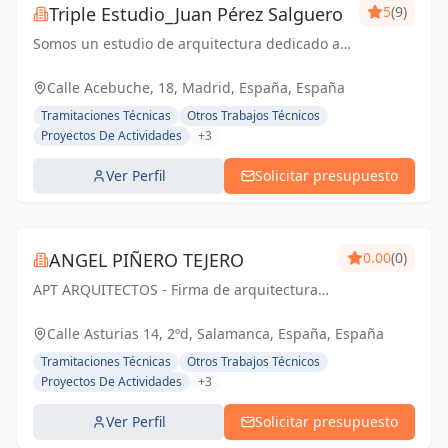
Triple Estudio_Juan Pérez Salguero
5
(9)
Somos un estudio de arquitectura dedicado a
todo tipo de proyectos y licencias, junto con
equipo propia para reformas integrales
Calle Acebuche, 18, Madrid, España, España
Tramitaciones Técnicas
Otros Trabajos Técnicos
Proyectos De Actividades
+3
Ver Perfil
Solicitar presupuesto
ANGEL PIÑERO TEJERO
0.00
(0)
APT ARQUITECTOS - Firma de arquitectura
con sede en Salamanca, España.
Calle Asturias 14, 2ºd, Salamanca, España, España
Tramitaciones Técnicas
Otros Trabajos Técnicos
Proyectos De Actividades
+3
Ver Perfil
Solicitar presupuesto