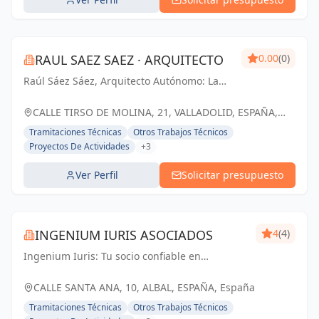
RAUL SAEZ SAEZ · ARQUITECTO
0.00
(0)
Raúl Sáez Sáez, Arquitecto Autónomo: La
elección confiable para la arquitectura e
ingeniería en Valladolid.
CALLE TIRSO DE MOLINA, 21, VALLADOLID, ESPAÑA,
España
Tramitaciones Técnicas
Otros Trabajos Técnicos
Proyectos De Actividades
+3
Ver Perfil
Solicitar presupuesto
INGENIUM IURIS ASOCIADOS
4
(4)
Ingenium Iuris: Tu socio confiable en
ingeniería y arquitectura en Valencia.
Soluciones profesionales para proyectos
CALLE SANTA ANA, 10, ALBAL, ESPAÑA, España
exitosos.
Tramitaciones Técnicas
Otros Trabajos Técnicos