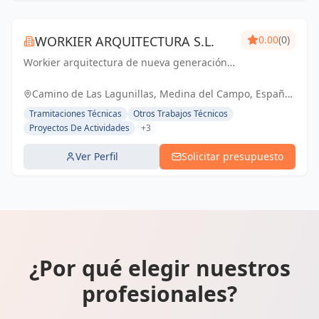
WORKIER ARQUITECTURA S.L.
0.00
(0)
Workier arquitectura de nueva generación
para proyectos industrializados.
Entendemos y adatamos las necesidades a
Camino de Las Lagunillas, Medina del Campo, España,
las nuevas formas de construcción
España
Tramitaciones Técnicas
Otros Trabajos Técnicos
Proyectos De Actividades
+3
Ver Perfil
Solicitar presupuesto
¿Por qué elegir nuestros
profesionales?