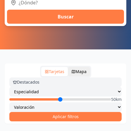
Buscar
Tarjetas
Mapa
Destacados
50km
Aplicar filtros