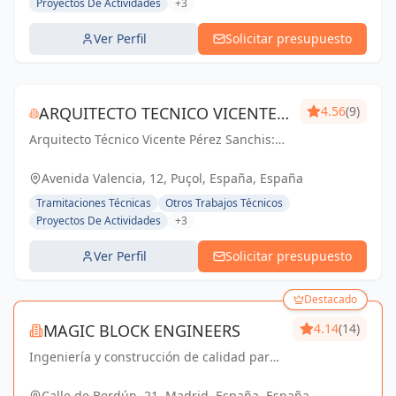
Proyectos De Actividades
+3
Ver Perfil
Solicitar presupuesto
ARQUITECTO TECNICO VICENTE
4.56
(9)
Arquitecto Técnico Vicente Pérez Sanchis:
PÉREZ SANCHIS
Creando espacios inspiradores,
transformando ideas en realidad.
Avenida Valencia, 12, Puçol, España, España
Tramitaciones Técnicas
Otros Trabajos Técnicos
Proyectos De Actividades
+3
Ver Perfil
Solicitar presupuesto
Destacado
MAGIC BLOCK ENGINEERS
4.14
(14)
Ingeniería y construcción de calidad para
un futuro sostenible en Madrid y Sevilla La
Nueva.
Calle de Berdún, 21, Madrid, España, España