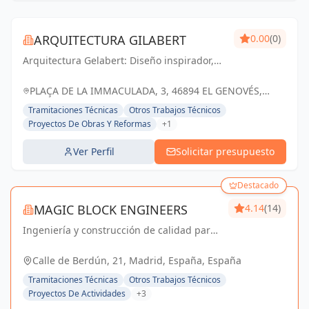
ARQUITECTURA GILABERT
0.00
(0)
Arquitectura Gelabert: Diseño inspirador,
calidad excepcional y espacios que
enriquecen la vida.
PLAÇA DE LA IMMACULADA, 3, 46894 EL GENOVÉS,
VALENCIA, ESPAÑA, España
Tramitaciones Técnicas
Otros Trabajos Técnicos
Proyectos De Obras Y Reformas
+1
Ver Perfil
Solicitar presupuesto
Destacado
MAGIC BLOCK ENGINEERS
4.14
(14)
Ingeniería y construcción de calidad para
un futuro sostenible en Madrid y Sevilla La
Nueva.
Calle de Berdún, 21, Madrid, España, España
Tramitaciones Técnicas
Otros Trabajos Técnicos
Proyectos De Actividades
+3