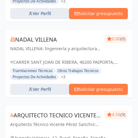
Proyectos De Actividades
+3
Ver Perfil
Solicitar presupuesto
NADAL VILLENA
0.00
(0)
NADAL VILLENA: Ingeniería y arquitectura
que transforman ideas en realidad,
impulsando el progreso en Paiporta y
CARRER SANT JOAN DE RIBERA, 46200 PAIPORTA,
Valencia.
VALENCIA, ESPAÑA, España
Tramitaciones Técnicas
Otros Trabajos Técnicos
Proyectos De Actividades
+3
Ver Perfil
Solicitar presupuesto
ARQUITECTO TECNICO VICENTE
4.56
(9)
Arquitecto Técnico Vicente Pérez Sanchis:
PÉREZ SANCHIS
Creando espacios inspiradores,
transformando ideas en realidad.
Avenida Valencia, 12, Puçol, España, España