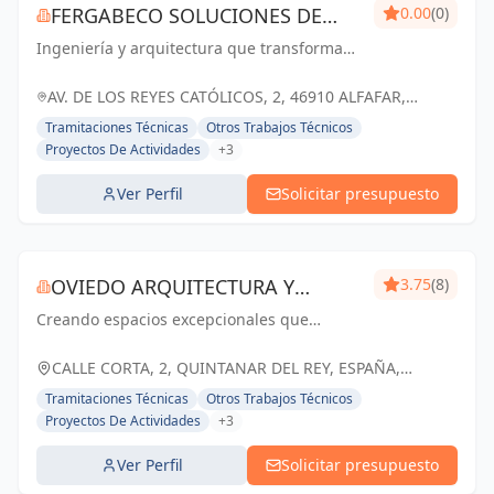
FERGABECO SOLUCIONES DE
0.00
(0)
Ingeniería y arquitectura que transforma
INGENIERÍA
ideas en realidad. Construyendo juntos el
futuro de Valencia.
AV. DE LOS REYES CATÓLICOS, 2, 46910 ALFAFAR,
VALENCIA, ESPAÑA, España
Tramitaciones Técnicas
Otros Trabajos Técnicos
Proyectos De Actividades
+3
Ver Perfil
Solicitar presupuesto
OVIEDO ARQUITECTURA Y
3.75
(8)
Creando espacios excepcionales que
CONSTRUCCIÓN
inspiran, enriquecen y perduran en el
tiempo. Tu visión, nuestra pasión.
CALLE CORTA, 2, QUINTANAR DEL REY, ESPAÑA,
España
Tramitaciones Técnicas
Otros Trabajos Técnicos
Proyectos De Actividades
+3
Ver Perfil
Solicitar presupuesto