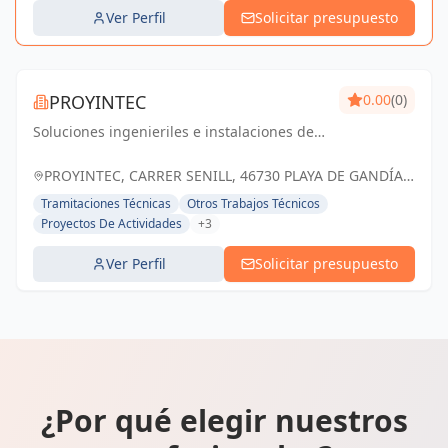
Ver Perfil
Solicitar presupuesto
PROYINTEC
0.00
(0)
Soluciones ingenieriles e instalaciones de
confianza: calidad, eficiencia y compromiso
con el éxito de cada proyecto.
PROYINTEC, CARRER SENILL, 46730 PLAYA DE GANDÍA,
ESPAÑA, España
Tramitaciones Técnicas
Otros Trabajos Técnicos
Proyectos De Actividades
+3
Ver Perfil
Solicitar presupuesto
¿Por qué elegir nuestros