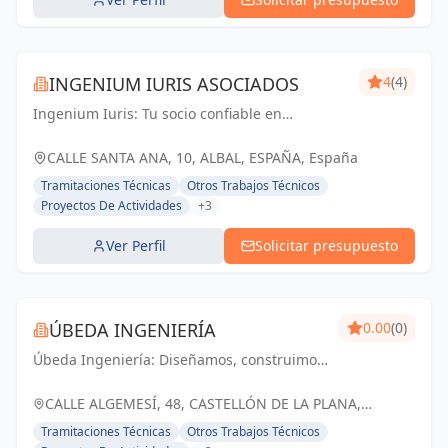
INGENIUM IURIS ASOCIADOS
4
(4)
Ingenium Iuris: Tu socio confiable en
ingeniería y arquitectura en Valencia.
Soluciones profesionales para proyectos
CALLE SANTA ANA, 10, ALBAL, ESPAÑA, España
exitosos.
Tramitaciones Técnicas
Otros Trabajos Técnicos
Proyectos De Actividades
+3
Ver Perfil
Solicitar presupuesto
ÚBEDA INGENIERÍA
0.00
(0)
Úbeda Ingeniería: Diseñamos, construimos
y transformamos espacios, creando un
futuro sostenible para nuestra comunidad.
CALLE ALGEMESÍ, 48, CASTELLÓN DE LA PLANA,
ESPAÑA, España
Tramitaciones Técnicas
Otros Trabajos Técnicos