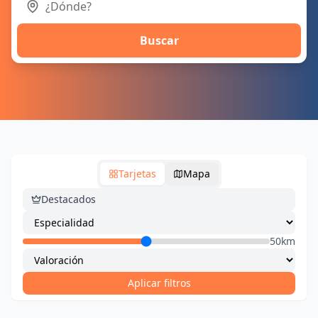
Buscar
Tarjetas
Mapa
Destacados
50km
Aplicar filtros