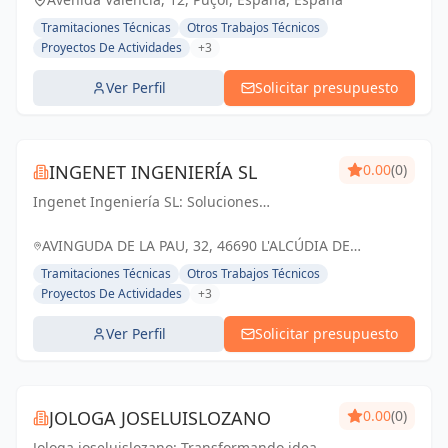
Tramitaciones Técnicas
Otros Trabajos Técnicos
Proyectos De Actividades
+3
Ver Perfil
Solicitar presupuesto
INGENET INGENIERÍA SL
0.00
(0)
Ingenet Ingeniería SL: Soluciones
innovadoras para proyectos exitosos en
L'Alcúdia de Crespins y Valencia.
AVINGUDA DE LA PAU, 32, 46690 L'ALCÚDIA DE
CRESPINS, VALENCIA, ESPAÑA, España
Tramitaciones Técnicas
Otros Trabajos Técnicos
Proyectos De Actividades
+3
Ver Perfil
Solicitar presupuesto
JOLOGA JOSELUISLOZANO
0.00
(0)
Jologa joseluislozano: Transformando ideas