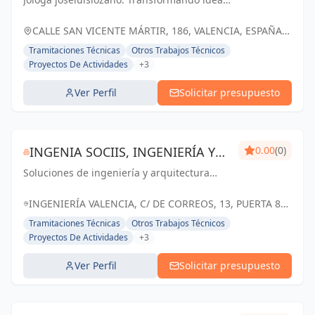
en espacios inspiradores para un futuro
mejor en Valencia.
CALLE SAN VICENTE MÁRTIR, 186, VALENCIA, ESPAÑA,
España
Tramitaciones Técnicas
Otros Trabajos Técnicos
Proyectos De Actividades
+3
Ver Perfil
Solicitar presupuesto
INGENIA SOCIIS, INGENIERÍA Y
0.00
(0)
Soluciones de ingeniería y arquitectura
PROYECTOS ENERGÉTICOS, S.L.
confiables y personalizadas para el éxito de
tus proyectos en Valencia
INGENIERÍA VALENCIA, C/ DE CORREOS, 13, PUERTA 8ª
ÁTICO, 46002 VALENCIA, ESPAÑA, España
Tramitaciones Técnicas
Otros Trabajos Técnicos
Proyectos De Actividades
+3
Ver Perfil
Solicitar presupuesto