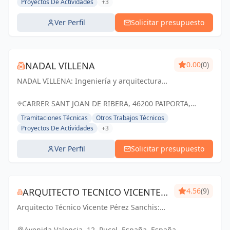
Proyectos De Actividades
+3
Ver Perfil
Solicitar presupuesto
NADAL VILLENA
0.00
(0)
NADAL VILLENA: Ingeniería y arquitectura
que transforman ideas en realidad,
impulsando el progreso en Paiporta y
CARRER SANT JOAN DE RIBERA, 46200 PAIPORTA,
Valencia.
VALENCIA, ESPAÑA, España
Tramitaciones Técnicas
Otros Trabajos Técnicos
Proyectos De Actividades
+3
Ver Perfil
Solicitar presupuesto
ARQUITECTO TECNICO VICENTE
4.56
(9)
Arquitecto Técnico Vicente Pérez Sanchis:
PÉREZ SANCHIS
Creando espacios inspiradores,
transformando ideas en realidad.
Avenida Valencia, 12, Puçol, España, España