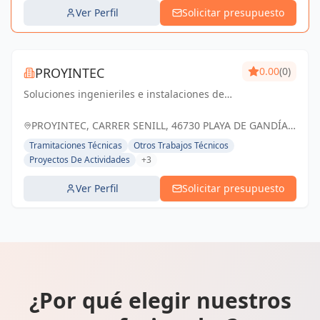
Ver Perfil
Solicitar presupuesto
PROYINTEC
0.00
(0)
Soluciones ingenieriles e instalaciones de
confianza: calidad, eficiencia y compromiso
con el éxito de cada proyecto.
PROYINTEC, CARRER SENILL, 46730 PLAYA DE GANDÍA,
ESPAÑA, España
Tramitaciones Técnicas
Otros Trabajos Técnicos
Proyectos De Actividades
+3
Ver Perfil
Solicitar presupuesto
¿Por qué elegir nuestros