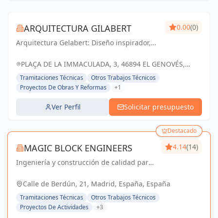
ARQUITECTURA GILABERT
0.00
(0)
Arquitectura Gelabert: Diseño inspirador,
calidad excepcional y espacios que
enriquecen la vida.
PLAÇA DE LA IMMACULADA, 3, 46894 EL GENOVÉS,
VALENCIA, ESPAÑA, España
Tramitaciones Técnicas
Otros Trabajos Técnicos
Proyectos De Obras Y Reformas
+1
Ver Perfil
Solicitar presupuesto
Destacado
MAGIC BLOCK ENGINEERS
4.14
(14)
Ingeniería y construcción de calidad para
un futuro sostenible en Madrid y Sevilla La
Nueva.
Calle de Berdún, 21, Madrid, España, España
Tramitaciones Técnicas
Otros Trabajos Técnicos
Proyectos De Actividades
+3