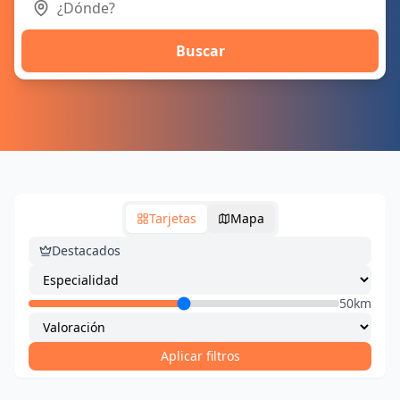
Buscar
Tarjetas
Mapa
Destacados
50km
Aplicar filtros