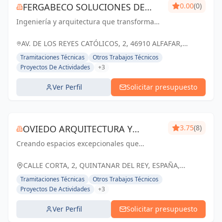
FERGABECO SOLUCIONES DE
0.00
(0)
Ingeniería y arquitectura que transforma
INGENIERÍA
ideas en realidad. Construyendo juntos el
futuro de Valencia.
AV. DE LOS REYES CATÓLICOS, 2, 46910 ALFAFAR,
VALENCIA, ESPAÑA, España
Tramitaciones Técnicas
Otros Trabajos Técnicos
Proyectos De Actividades
+3
Ver Perfil
Solicitar presupuesto
OVIEDO ARQUITECTURA Y
3.75
(8)
Creando espacios excepcionales que
CONSTRUCCIÓN
inspiran, enriquecen y perduran en el
tiempo. Tu visión, nuestra pasión.
CALLE CORTA, 2, QUINTANAR DEL REY, ESPAÑA,
España
Tramitaciones Técnicas
Otros Trabajos Técnicos
Proyectos De Actividades
+3
Ver Perfil
Solicitar presupuesto