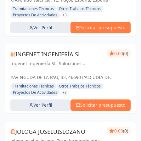
Tramitaciones Técnicas
Otros Trabajos Técnicos
Proyectos De Actividades
+3
Ver Perfil
Solicitar presupuesto
INGENET INGENIERÍA SL
0.00
(0)
Ingenet Ingeniería SL: Soluciones
innovadoras para proyectos exitosos en
L'Alcúdia de Crespins y Valencia.
AVINGUDA DE LA PAU, 32, 46690 L'ALCÚDIA DE
CRESPINS, VALENCIA, ESPAÑA, España
Tramitaciones Técnicas
Otros Trabajos Técnicos
Proyectos De Actividades
+3
Ver Perfil
Solicitar presupuesto
JOLOGA JOSELUISLOZANO
0.00
(0)
Jologa joseluislozano: Transformando ideas