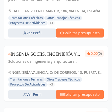
en espacios inspiradores para un futuro
mejor en Valencia.
CALLE SAN VICENTE MÁRTIR, 186, VALENCIA, ESPAÑA,
España
Tramitaciones Técnicas
Otros Trabajos Técnicos
Proyectos De Actividades
+3
Ver Perfil
Solicitar presupuesto
INGENIA SOCIIS, INGENIERÍA Y
0.00
(0)
Soluciones de ingeniería y arquitectura
PROYECTOS ENERGÉTICOS, S.L.
confiables y personalizadas para el éxito de
tus proyectos en Valencia
INGENIERÍA VALENCIA, C/ DE CORREOS, 13, PUERTA 8ª
ÁTICO, 46002 VALENCIA, ESPAÑA, España
Tramitaciones Técnicas
Otros Trabajos Técnicos
Proyectos De Actividades
+3
Ver Perfil
Solicitar presupuesto