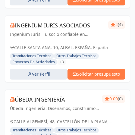
INGENIUM IURIS ASOCIADOS
4
(4)
Ingenium Iuris: Tu socio confiable en
ingeniería y arquitectura en Valencia.
Soluciones profesionales para proyectos
CALLE SANTA ANA, 10, ALBAL, ESPAÑA, España
exitosos.
Tramitaciones Técnicas
Otros Trabajos Técnicos
Proyectos De Actividades
+3
Ver Perfil
Solicitar presupuesto
ÚBEDA INGENIERÍA
0.00
(0)
Úbeda Ingeniería: Diseñamos, construimos
y transformamos espacios, creando un
futuro sostenible para nuestra comunidad.
CALLE ALGEMESÍ, 48, CASTELLÓN DE LA PLANA,
ESPAÑA, España
Tramitaciones Técnicas
Otros Trabajos Técnicos