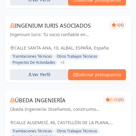
INGENIUM IURIS ASOCIADOS
4
(4)
Ingenium Iuris: Tu socio confiable en
ingeniería y arquitectura en Valencia.
Soluciones profesionales para proyectos
CALLE SANTA ANA, 10, ALBAL, ESPAÑA, España
exitosos.
Tramitaciones Técnicas
Otros Trabajos Técnicos
Proyectos De Actividades
+3
Ver Perfil
Solicitar presupuesto
ÚBEDA INGENIERÍA
0.00
(0)
Úbeda Ingeniería: Diseñamos, construimos
y transformamos espacios, creando un
futuro sostenible para nuestra comunidad.
CALLE ALGEMESÍ, 48, CASTELLÓN DE LA PLANA,
ESPAÑA, España
Tramitaciones Técnicas
Otros Trabajos Técnicos