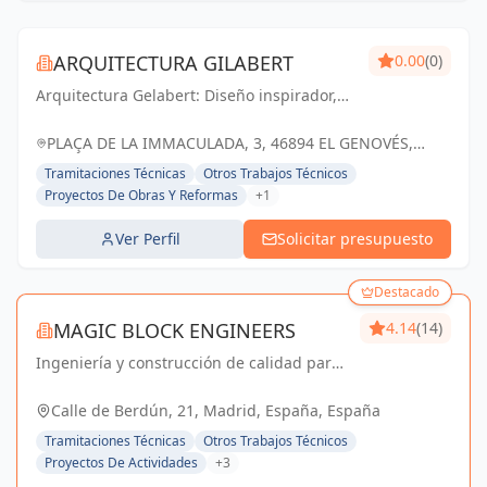
ARQUITECTURA GILABERT
0.00
(0)
Arquitectura Gelabert: Diseño inspirador,
calidad excepcional y espacios que
enriquecen la vida.
PLAÇA DE LA IMMACULADA, 3, 46894 EL GENOVÉS,
VALENCIA, ESPAÑA, España
Tramitaciones Técnicas
Otros Trabajos Técnicos
Proyectos De Obras Y Reformas
+1
Ver Perfil
Solicitar presupuesto
Destacado
MAGIC BLOCK ENGINEERS
4.14
(14)
Ingeniería y construcción de calidad para
un futuro sostenible en Madrid y Sevilla La
Nueva.
Calle de Berdún, 21, Madrid, España, España
Tramitaciones Técnicas
Otros Trabajos Técnicos
Proyectos De Actividades
+3