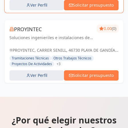
Ver Perfil
Solicitar presupuesto
PROYINTEC
0.00
(0)
Soluciones ingenieriles e instalaciones de
confianza: calidad, eficiencia y compromiso
con el éxito de cada proyecto.
PROYINTEC, CARRER SENILL, 46730 PLAYA DE GANDÍA,
ESPAÑA, España
Tramitaciones Técnicas
Otros Trabajos Técnicos
Proyectos De Actividades
+3
Ver Perfil
Solicitar presupuesto
¿Por qué elegir nuestros