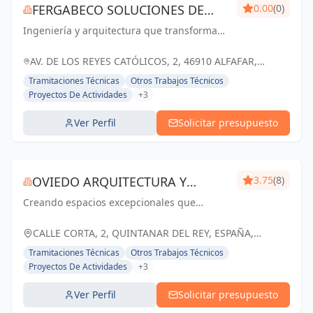
FERGABECO SOLUCIONES DE
0.00
(0)
Ingeniería y arquitectura que transforma
INGENIERÍA
ideas en realidad. Construyendo juntos el
futuro de Valencia.
AV. DE LOS REYES CATÓLICOS, 2, 46910 ALFAFAR,
VALENCIA, ESPAÑA, España
Tramitaciones Técnicas
Otros Trabajos Técnicos
Proyectos De Actividades
+3
Ver Perfil
Solicitar presupuesto
OVIEDO ARQUITECTURA Y
3.75
(8)
Creando espacios excepcionales que
CONSTRUCCIÓN
inspiran, enriquecen y perduran en el
tiempo. Tu visión, nuestra pasión.
CALLE CORTA, 2, QUINTANAR DEL REY, ESPAÑA,
España
Tramitaciones Técnicas
Otros Trabajos Técnicos
Proyectos De Actividades
+3
Ver Perfil
Solicitar presupuesto