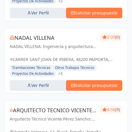
Proyectos De Actividades
+3
Ver Perfil
Solicitar presupuesto
NADAL VILLENA
0.00
(0)
NADAL VILLENA: Ingeniería y arquitectura
que transforman ideas en realidad,
impulsando el progreso en Paiporta y
CARRER SANT JOAN DE RIBERA, 46200 PAIPORTA,
Valencia.
VALENCIA, ESPAÑA, España
Tramitaciones Técnicas
Otros Trabajos Técnicos
Proyectos De Actividades
+3
Ver Perfil
Solicitar presupuesto
ARQUITECTO TECNICO VICENTE
4.56
(9)
Arquitecto Técnico Vicente Pérez Sanchis:
PÉREZ SANCHIS
Creando espacios inspiradores,
transformando ideas en realidad.
Avenida Valencia, 12, Puçol, España, España