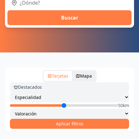
Buscar
Tarjetas
Mapa
Destacados
50km
Aplicar filtros