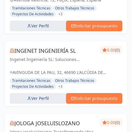
Tramitaciones Técnicas
Otros Trabajos Técnicos
Proyectos De Actividades
+3
Ver Perfil
Solicitar presupuesto
INGENET INGENIERÍA SL
0.00
(0)
Ingenet Ingeniería SL: Soluciones
innovadoras para proyectos exitosos en
L'Alcúdia de Crespins y Valencia.
AVINGUDA DE LA PAU, 32, 46690 L'ALCÚDIA DE
CRESPINS, VALENCIA, ESPAÑA, España
Tramitaciones Técnicas
Otros Trabajos Técnicos
Proyectos De Actividades
+3
Ver Perfil
Solicitar presupuesto
JOLOGA JOSELUISLOZANO
0.00
(0)
Jologa joseluislozano: Transformando ideas