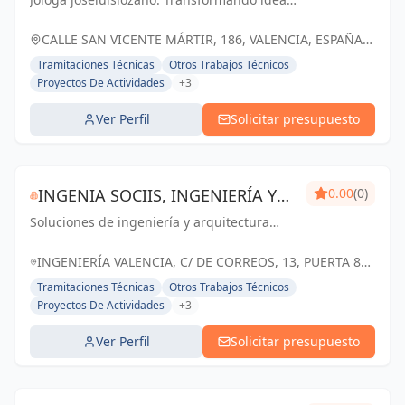
en espacios inspiradores para un futuro
mejor en Valencia.
CALLE SAN VICENTE MÁRTIR, 186, VALENCIA, ESPAÑA,
España
Tramitaciones Técnicas
Otros Trabajos Técnicos
Proyectos De Actividades
+3
Ver Perfil
Solicitar presupuesto
INGENIA SOCIIS, INGENIERÍA Y
0.00
(0)
Soluciones de ingeniería y arquitectura
PROYECTOS ENERGÉTICOS, S.L.
confiables y personalizadas para el éxito de
tus proyectos en Valencia
INGENIERÍA VALENCIA, C/ DE CORREOS, 13, PUERTA 8ª
ÁTICO, 46002 VALENCIA, ESPAÑA, España
Tramitaciones Técnicas
Otros Trabajos Técnicos
Proyectos De Actividades
+3
Ver Perfil
Solicitar presupuesto