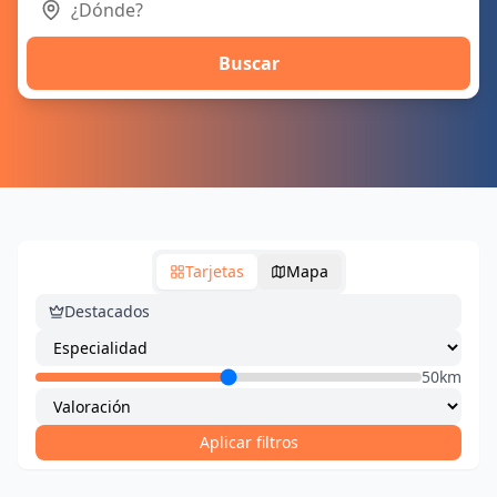
Buscar
Tarjetas
Mapa
Destacados
50km
Aplicar filtros