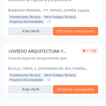
ASOCIADOS, S.L.
confiables y vanguardistas en Toledo.
Construyendo el futuro juntos.
AVENIDA PRIMERA, 177, PEPINO, ESPAÑA, España
Tramitaciones Técnicas
Otros Trabajos Técnicos
Proyectos De Actividades
+3
Ver Perfil
Solicitar presupuesto
OVIEDO ARQUITECTURA Y
3.75
(8)
Creando espacios excepcionales que
CONSTRUCCIÓN
inspiran, enriquecen y perduran en el
tiempo. Tu visión, nuestra pasión.
CALLE CORTA, 2, QUINTANAR DEL REY, ESPAÑA,
España
Tramitaciones Técnicas
Otros Trabajos Técnicos
Proyectos De Actividades
+3
Ver Perfil
Solicitar presupuesto