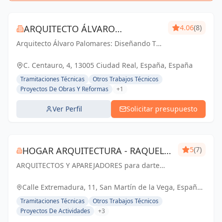
ARQUITECTO ÁLVARO
4.06
(8)
Arquitecto Álvaro Palomares: Diseñando Tu
PALOMARES
Mundo, Construyendo Tu Hogar.
C. Centauro, 4, 13005 Ciudad Real, España, España
Tramitaciones Técnicas
Otros Trabajos Técnicos
Proyectos De Obras Y Reformas
+1
Ver Perfil
Solicitar presupuesto
HOGAR ARQUITECTURA - RAQUEL
5
(7)
ARQUITECTOS Y APAREJADORES para darte
SANZ PINTO
SOLUCIONES
Calle Extremadura, 11, San Martín de la Vega, España,
España
Tramitaciones Técnicas
Otros Trabajos Técnicos
Proyectos De Actividades
+3