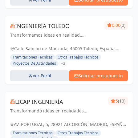
INGENIERÍA TOLEDO
0.00
(0)
Transformamos ideas en realidad.
Ingeniería Toledo: Soluciones inteligentes
para un futuro sostenible.
Calle Sancho de Moncada, 45005 Toledo, España,
España
Tramitaciones Técnicas
Otros Trabajos Técnicos
Proyectos De Actividades
+3
Ver Perfil
Solicitar presupuesto
LICAP INGENIERÍA
5
(10)
Transformando ideas en realidades
arquitectónicas y estructurales, construyendo
un futuro sólido y sostenible en Alcorcón y
AV. PORTUGAL, 5, 28921 ALCORCÓN, MADRID, ESPAÑA,
Madrid
España
Tramitaciones Técnicas
Otros Trabajos Técnicos