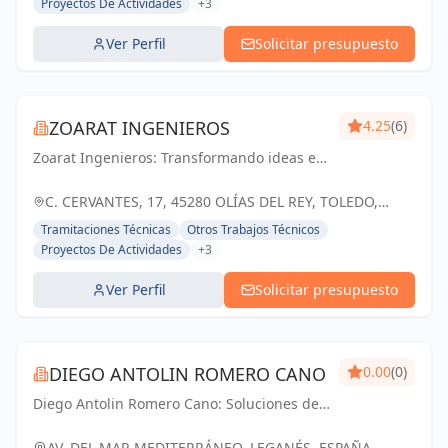
Proyectos De Actividades
+3
Ver Perfil
Solicitar presupuesto
ZOARAT INGENIEROS
4.25
(6)
Zoarat Ingenieros: Transformando ideas en
realidad, construyendo un futuro sólido y
sostenible en Olías del Rey y Toledo.
C. CERVANTES, 17, 45280 OLÍAS DEL REY, TOLEDO,
ESPAÑA, España
Tramitaciones Técnicas
Otros Trabajos Técnicos
Proyectos De Actividades
+3
Ver Perfil
Solicitar presupuesto
DIEGO ANTOLIN ROMERO CANO
0.00
(0)
Diego Antolin Romero Cano: Soluciones de
ingeniería y arquitectura que transforman
tus ideas en realidad, en Leganés y Madrid.
AV. DEL MAR MEDITERRÁNEO, LEGANÉS, ESPAÑA,