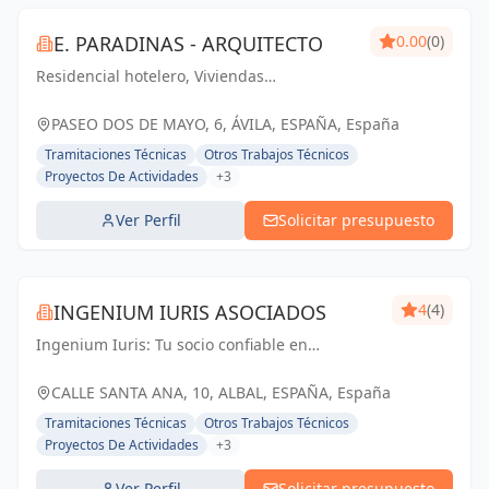
E. PARADINAS - ARQUITECTO
0.00
(0)
Residencial hotelero, Viviendas
plurifamiliares, Unifamiliares,
Rehabilitación, Viviendas protegidas.
PASEO DOS DE MAYO, 6, ÁVILA, ESPAÑA, España
Tramitaciones Técnicas
Otros Trabajos Técnicos
Proyectos De Actividades
+3
Ver Perfil
Solicitar presupuesto
INGENIUM IURIS ASOCIADOS
4
(4)
Ingenium Iuris: Tu socio confiable en
ingeniería y arquitectura en Valencia.
Soluciones profesionales para proyectos
CALLE SANTA ANA, 10, ALBAL, ESPAÑA, España
exitosos.
Tramitaciones Técnicas
Otros Trabajos Técnicos
Proyectos De Actividades
+3
Ver Perfil
Solicitar presupuesto