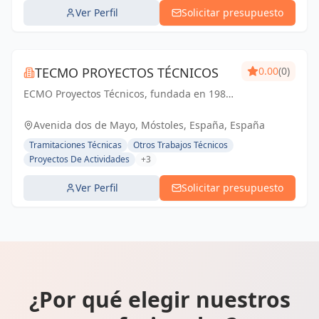
Ver Perfil
Solicitar presupuesto
TECMO PROYECTOS TÉCNICOS
0.00
(0)
ECMO Proyectos Técnicos, fundada en 1989,
es una empresa con más de 25 años de
experiencia en la elaboración y tramitación
Avenida dos de Mayo, Móstoles, España, España
de proyectos de ingeniería, tanto
Tramitaciones Técnicas
Otros Trabajos Técnicos
industriales,...
Proyectos De Actividades
+3
Ver Perfil
Solicitar presupuesto
¿Por qué elegir nuestros