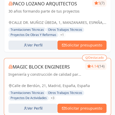
PACO LOZANO ARQUITECTOS
5
(7)
30 años formando parte de tus proyectos
CALLE DR. MUÑOZ ÚBEDA, 1, MANZANARES, ESPAÑA,
España
Tramitaciones Técnicas
Otros Trabajos Técnicos
Proyectos De Obras Y Reformas
+1
Ver Perfil
Solicitar presupuesto
Destacado
MAGIC BLOCK ENGINEERS
4.14
(14)
Ingeniería y construcción de calidad para
un futuro sostenible en Madrid y Sevilla La
Nueva.
Calle de Berdún, 21, Madrid, España, España
Tramitaciones Técnicas
Otros Trabajos Técnicos
Proyectos De Actividades
+3
Ver Perfil
Solicitar presupuesto