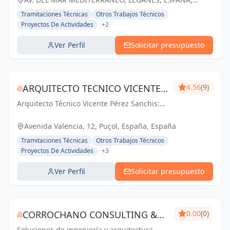
España
Tramitaciones Técnicas
Otros Trabajos Técnicos
Proyectos De Actividades
+2
Ver Perfil
Solicitar presupuesto
ARQUITECTO TECNICO VICENTE
4.56
(9)
Arquitecto Técnico Vicente Pérez Sanchis:
PÉREZ SANCHIS
Creando espacios inspiradores,
transformando ideas en realidad.
Avenida Valencia, 12, Puçol, España, España
Tramitaciones Técnicas
Otros Trabajos Técnicos
Proyectos De Actividades
+3
Ver Perfil
Solicitar presupuesto
CORROCHANO CONSULTING &
0.00
(0)
Soluciones de ingeniería y arquitectura