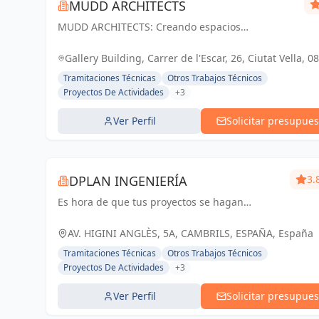
MUDD ARCHITECTS
MUDD ARCHITECTS: Creando espacios
excepcionales con diseño innovador y pasión. Tu
visión, nuestra realidad.
Gallery Building, Carrer de l'Escar, 26, Ciutat Vella, 0
Barcelona, España, España
Tramitaciones Técnicas
Otros Trabajos Técnicos
Proyectos De Actividades
+3
Ver Perfil
Solicitar presupues
DPLAN INGENIERÍA
3.
Es hora de que tus proyectos se hagan
realidad
AV. HIGINI ANGLÈS, 5A, CAMBRILS, ESPAÑA, España
Tramitaciones Técnicas
Otros Trabajos Técnicos
Proyectos De Actividades
+3
Ver Perfil
Solicitar presupues