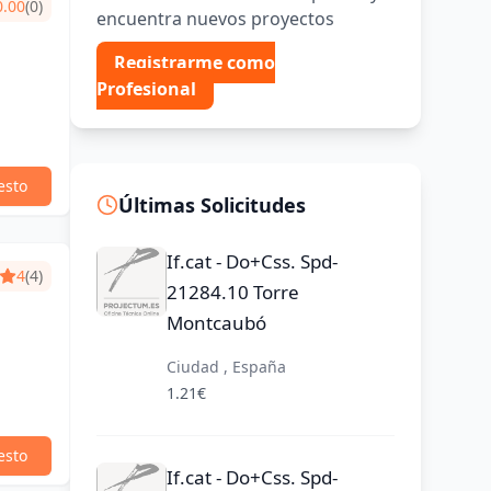
0.00
(0)
encuentra nuevos proyectos
Registrarme como
Profesional
esto
Últimas Solicitudes
If.cat - Do+Css. Spd-
4
(4)
21284.10 Torre
Montcaubó
Ciudad , España
1.21€
esto
If.cat - Do+Css. Spd-