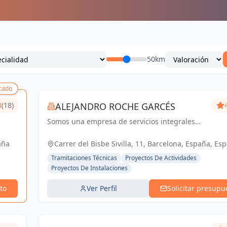
50km
cado
8
(18)
ALEJANDRO ROCHE GARCÉS
Somos una empresa de servicios integrales
con el objetivo de poder satisfacer las
necesidades técnicas de nuestr@s clientes
aña
Carrer del Bisbe Sivilla, 11, Barcelona, España, Es
aportando el máximo de experiencia y
Tramitaciones Técnicas
Proyectos De Actividades
conocimie...
Proyectos De Instalaciones
to
Ver Perfil
Solicitar presupu