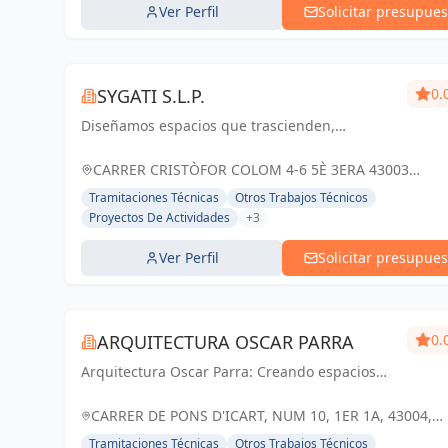
Ver Perfil
Solicitar presupues
SYGATI S.L.P.
0.
Diseñamos espacios que trascienden,
fusionando estética y funcionalidad para
inspirar y mejorar la vida de las personas
CARRER CRISTÒFOR COLOM 4-6 5È 3ERA 43003
TARRAGONA, España
Tramitaciones Técnicas
Otros Trabajos Técnicos
Proyectos De Actividades
+3
Ver Perfil
Solicitar presupues
ARQUITECTURA OSCAR PARRA
0.
Arquitectura Oscar Parra: Creando espacios
para la vida, diseñados con pasión y
compromiso en Tarragona. Tu visión, nuestra
CARRER DE PONS D'ICART, NUM 10, 1ER 1A, 43004,
inspiración. Arquitectura Oscar Parra:...
TARRAGONA, ESPAÑA, España
Tramitaciones Técnicas
Otros Trabajos Técnicos