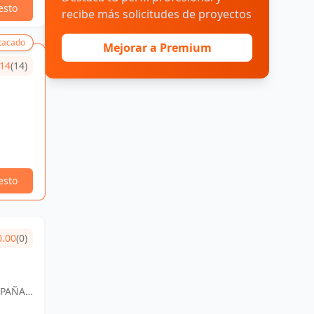
esto
recibe más solicitudes de proyectos
tacado
Mejorar a Premium
.14
(14)
esto
0.00
(0)
SPAÑA,