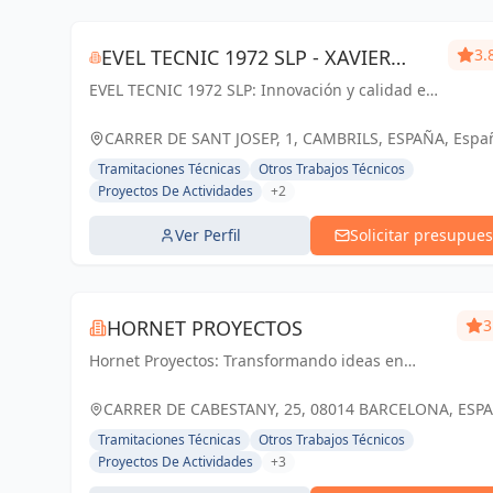
EVEL TECNIC 1972 SLP - XAVIER
3.
EVEL TECNIC 1972 SLP: Innovación y calidad en
VIDIELLA CEREZUELA
ingeniería y arquitectura en Cambrils y
Tarragona. Tu visión, nuestra solución.
CARRER DE SANT JOSEP, 1, CAMBRILS, ESPAÑA, Espa
Tramitaciones Técnicas
Otros Trabajos Técnicos
Proyectos De Actividades
+2
Ver Perfil
Solicitar presupues
HORNET PROYECTOS
3
Hornet Proyectos: Transformando ideas en
realidades arquitectónicas e ingenieras,
impulsando el crecimiento de nuestros clientes
CARRER DE CABESTANY, 25, 08014 BARCELONA, ESP
España
Tramitaciones Técnicas
Otros Trabajos Técnicos
Proyectos De Actividades
+3