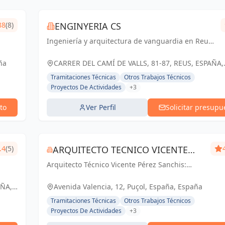
88
(8)
ENGINYERIA CS
Ingeniería y arquitectura de vanguardia en Reus,
Tarragona y Cataluña. Soluciones a medida para
tus proyectos.
ña
CARRER DEL CAMÍ DE VALLS, 81-87, REUS, ESPAÑA,
España
Tramitaciones Técnicas
Otros Trabajos Técnicos
Proyectos De Actividades
+3
to
Ver Perfil
Solicitar presupu
.4
(5)
ARQUITECTO TECNICO VICENTE
Arquitecto Técnico Vicente Pérez Sanchis:
PÉREZ SANCHIS
Creando espacios inspiradores, transformando
ideas en realidad.
AÑA,
Avenida Valencia, 12, Puçol, España, España
Tramitaciones Técnicas
Otros Trabajos Técnicos
Proyectos De Actividades
+3