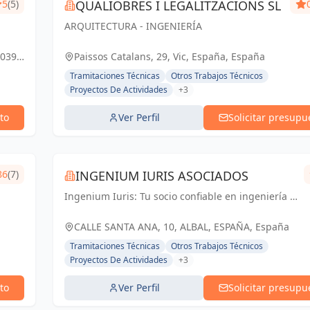
5
(5)
QUALIOBRES I LEGALITZACIONS SL
ARQUITECTURA - INGENIERÍA
8039
Paissos Catalans, 29, Vic, España, España
Tramitaciones Técnicas
Otros Trabajos Técnicos
Proyectos De Actividades
+3
to
Ver Perfil
Solicitar presupu
86
(7)
INGENIUM IURIS ASOCIADOS
Ingenium Iuris: Tu socio confiable en ingeniería y
arquitectura en Valencia. Soluciones
profesionales para proyectos exitosos.
CALLE SANTA ANA, 10, ALBAL, ESPAÑA, España
Tramitaciones Técnicas
Otros Trabajos Técnicos
Proyectos De Actividades
+3
to
Ver Perfil
Solicitar presupu