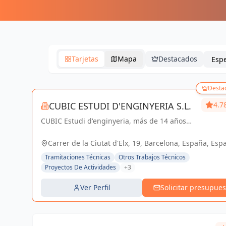
Tarjetas
Mapa
Destacados
Desta
CUBIC ESTUDI D'ENGINYERIA S.L.
4.7
CUBIC Estudi d'enginyeria, más de 14 años
brindando servicios de Arquitectura e
Ingeniería con una trayectoria sólida y exitosa
Carrer de la Ciutat d'Elx, 19, Barcelona, España, Esp
Tramitaciones Técnicas
Otros Trabajos Técnicos
Proyectos De Actividades
+3
Ver Perfil
Solicitar presupues