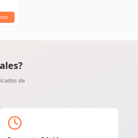
esto
ales?
ficados de