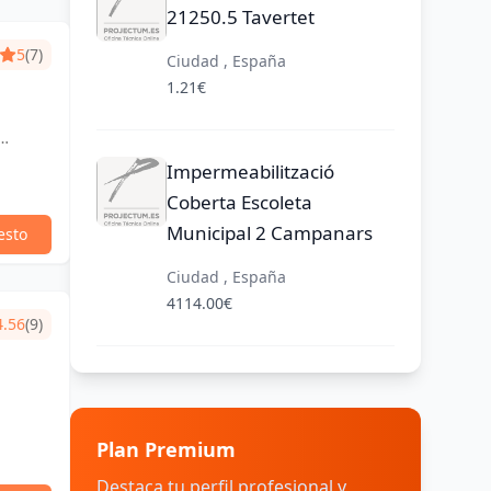
21250.5 Tavertet
5
(7)
Ciudad , España
1.21€
Impermeabilització
Coberta Escoleta
Municipal 2 Campanars
esto
Ciudad , España
4114.00€
4.56
(9)
Plan Premium
Destaca tu perfil profesional y