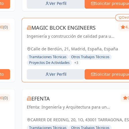
to
Ver Perfil
Solicitar presupu
Des
00
(0)
MAGIC BLOCK ENGINEERS
4
Ingeniería y construcción de calidad para un
futuro sostenible en Madrid y Sevilla La
Nueva.
Calle de Berdún, 21, Madrid, España, España
Tramitaciones Técnicas
Otros Trabajos Técnicos
Proyectos De Actividades
+3
to
Ver Perfil
Solicitar presupu
00
(0)
EFENTA
Efenta: Ingeniería y Arquitectura para un
futuro sostenible en Tarragona. Tu visión,
nuestra pasión.
CARRER DE REDING, 20, 1O, 43001 TARRAGONA, E
España
Tramitaciones Técnicas
Otros Trabajos Técnicos