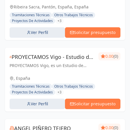
eficiente energéticamente. EL proyecto es tu
Ribeira Sacra, Pantón, España, España
casa.
Tramitaciones Técnicas
Otros Trabajos Técnicos
Proyectos De Actividades
+3
Ver Perfil
Solicitar presupuesto
PROYECTAMOS Vigo - Estudio de
0.00
(0)
PROYECTAMOS Vigo, es un Estudio de
arquitectura, delineacion y
Arquitectura y Delineación que también
gestion de obra
ofrece servicios para la obra, creado para
, España
dar un beneficio «integral» a sus clientes.
Tramitaciones Técnicas
Otros Trabajos Técnicos
Proyectos De Actividades
+3
Ver Perfil
Solicitar presupuesto
ANGEL PIÑERO TEJERO
0.00
(0)