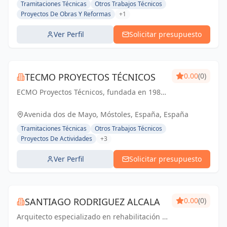
Tramitaciones Técnicas
Otros Trabajos Técnicos
Proyectos De Obras Y Reformas
+1
Ver Perfil
Solicitar presupuesto
TECMO PROYECTOS TÉCNICOS
0.00
(0)
ECMO Proyectos Técnicos, fundada en 1989,
es una empresa con más de 25 años de
experiencia en la elaboración y tramitación
Avenida dos de Mayo, Móstoles, España, España
de proyectos de ingeniería, tanto
Tramitaciones Técnicas
Otros Trabajos Técnicos
industriales,...
Proyectos De Actividades
+3
Ver Perfil
Solicitar presupuesto
SANTIAGO RODRIGUEZ ALCALA
0.00
(0)
Arquitecto especializado en rehabilitación y
en arquitectura sostenible, consciente y