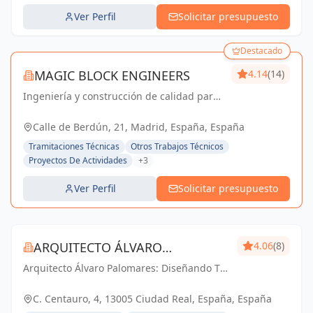
Ver Perfil
Solicitar presupuesto
Destacado
MAGIC BLOCK ENGINEERS
4.14
(14)
Ingeniería y construcción de calidad para
un futuro sostenible en Madrid y Sevilla La
Nueva.
Calle de Berdún, 21, Madrid, España, España
Tramitaciones Técnicas
Otros Trabajos Técnicos
Proyectos De Actividades
+3
Ver Perfil
Solicitar presupuesto
ARQUITECTO ÁLVARO
4.06
(8)
Arquitecto Álvaro Palomares: Diseñando Tu
PALOMARES
Mundo, Construyendo Tu Hogar.
C. Centauro, 4, 13005 Ciudad Real, España, España