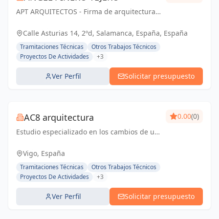
APT ARQUITECTOS - Firma de arquitectura
con sede en Salamanca, España.
Calle Asturias 14, 2ºd, Salamanca, España, España
Tramitaciones Técnicas
Otros Trabajos Técnicos
Proyectos De Actividades
+3
Ver Perfil
Solicitar presupuesto
AC8 arquitectura
0.00
(0)
Estudio especializado en los cambios de uso
de locales a vivienda o apartamento
turístico.
Vigo, España
Tramitaciones Técnicas
Otros Trabajos Técnicos
Proyectos De Actividades
+3
Ver Perfil
Solicitar presupuesto