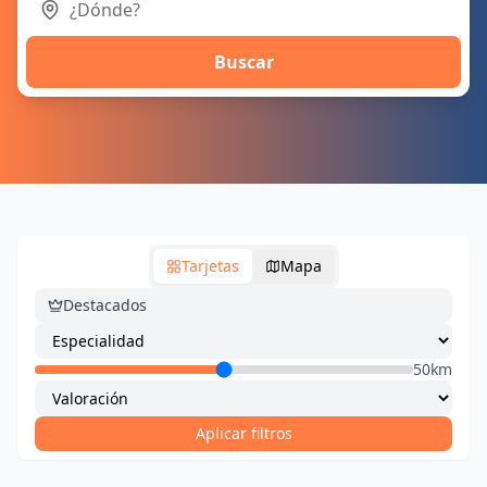
Buscar
Tarjetas
Mapa
Destacados
50km
Aplicar filtros