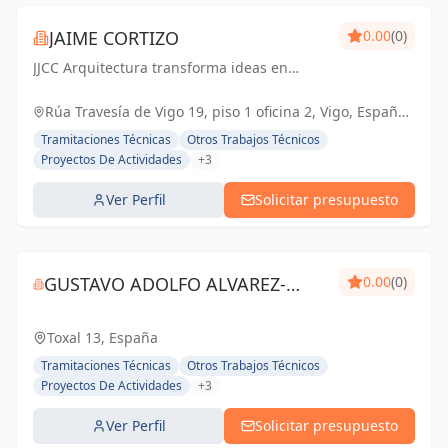
JAIME CORTIZO
0.00
(0)
JJCC Arquitectura transforma ideas en
espacios funcionales y estéticamente
impactantes, con rigor constructivo y
Rúa Travesía de Vigo 19, piso 1 oficina 2, Vigo, España,
compromiso con el cliente.
España
Tramitaciones Técnicas
Otros Trabajos Técnicos
Proyectos De Actividades
+3
Ver Perfil
Solicitar presupuesto
GUSTAVO ADOLFO ALVAREZ-
0.00
(0)
VALDÉS GONZÁLEZ
Toxal 13, España
Tramitaciones Técnicas
Otros Trabajos Técnicos
Proyectos De Actividades
+3
Ver Perfil
Solicitar presupuesto