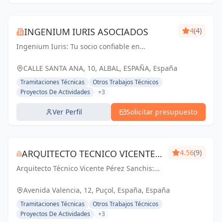
INGENIUM IURIS ASOCIADOS
4
(4)
Ingenium Iuris: Tu socio confiable en
ingeniería y arquitectura en Valencia.
Soluciones profesionales para proyectos
CALLE SANTA ANA, 10, ALBAL, ESPAÑA, España
exitosos.
Tramitaciones Técnicas
Otros Trabajos Técnicos
Proyectos De Actividades
+3
Ver Perfil
Solicitar presupuesto
ARQUITECTO TECNICO VICENTE
4.56
(9)
Arquitecto Técnico Vicente Pérez Sanchis:
PÉREZ SANCHIS
Creando espacios inspiradores,
transformando ideas en realidad.
Avenida Valencia, 12, Puçol, España, España
Tramitaciones Técnicas
Otros Trabajos Técnicos
Proyectos De Actividades
+3