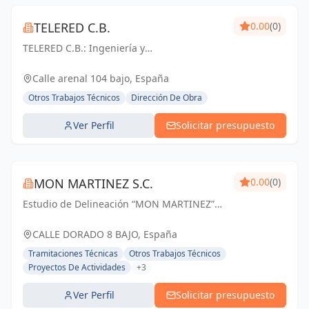
TELERED C.B.
0.00
(0)
TELERED C.B.: Ingeniería y
telecomunicaciones para un mundo
conectado. Soluciones integrales, calidad y
Calle arenal 104 bajo, España
experiencia en Vigo y Pontevedra.
Otros Trabajos Técnicos
Dirección De Obra
Ver Perfil
Solicitar presupuesto
MON MARTINEZ S.C.
0.00
(0)
Estudio de Delineación “MON MARTINEZ”
cuenta con una amplia trayectoria de más
de 25 años de experiencia. Entendemos
CALLE DORADO 8 BAJO, España
nuestro trabajo, como parte importante de
Tramitaciones Técnicas
Otros Trabajos Técnicos
un trabajo...
Proyectos De Actividades
+3
Ver Perfil
Solicitar presupuesto