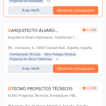
Proyectos De Actividades
+3
Ver Perfil
Solicitar presupuesto
ARQUITECTO ÁLVARO
4.06
(8)
Arquitecto Álvaro Palomares: Diseñando Tu
PALOMARES
Mundo, Construyendo Tu Hogar.
C. Centauro, 4, 13005 Ciudad Real, España, España
Tramitaciones Técnicas
Otros Trabajos Técnicos
Proyectos De Obras Y Reformas
+1
Ver Perfil
Solicitar presupuesto
TECMO PROYECTOS TÉCNICOS
0.00
(0)
ECMO Proyectos Técnicos, fundada en 1989,
es una empresa con más de 25 años de
experiencia en la elaboración y tramitación
Avenida dos de Mayo, Móstoles, España, España