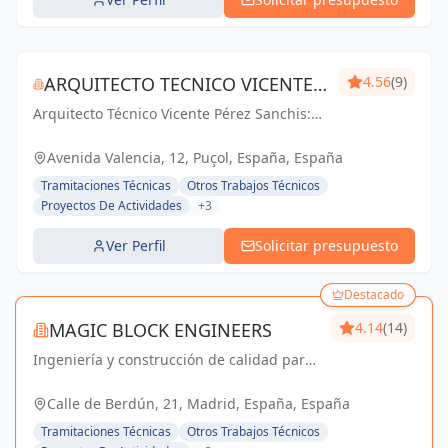
ARQUITECTO TECNICO VICENTE
4.56
(9)
Arquitecto Técnico Vicente Pérez Sanchis:
PÉREZ SANCHIS
Creando espacios inspiradores,
transformando ideas en realidad.
Avenida Valencia, 12, Puçol, España, España
Tramitaciones Técnicas
Otros Trabajos Técnicos
Proyectos De Actividades
+3
Ver Perfil
Solicitar presupuesto
Destacado
MAGIC BLOCK ENGINEERS
4.14
(14)
Ingeniería y construcción de calidad para
un futuro sostenible en Madrid y Sevilla La
Nueva.
Calle de Berdún, 21, Madrid, España, España
Tramitaciones Técnicas
Otros Trabajos Técnicos