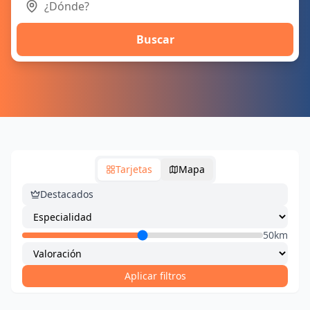
Buscar
Tarjetas
Mapa
Destacados
50km
Aplicar filtros