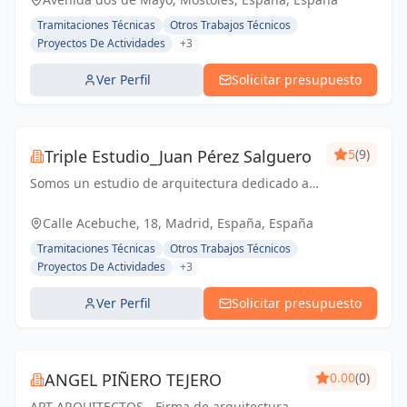
de proyectos de ingeniería, tanto
Tramitaciones Técnicas
Otros Trabajos Técnicos
industriales,...
Proyectos De Actividades
+3
Ver Perfil
Solicitar presupuesto
Triple Estudio_Juan Pérez Salguero
5
(9)
Somos un estudio de arquitectura dedicado a
todo tipo de proyectos y licencias, junto con
equipo propia para reformas integrales
Calle Acebuche, 18, Madrid, España, España
Tramitaciones Técnicas
Otros Trabajos Técnicos
Proyectos De Actividades
+3
Ver Perfil
Solicitar presupuesto
ANGEL PIÑERO TEJERO
0.00
(0)
APT ARQUITECTOS - Firma de arquitectura