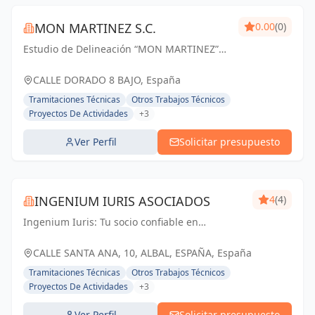
MON MARTINEZ S.C.
0.00
(0)
Estudio de Delineación “MON MARTINEZ”
cuenta con una amplia trayectoria de más
de 25 años de experiencia. Entendemos
CALLE DORADO 8 BAJO, España
nuestro trabajo, como parte importante de
Tramitaciones Técnicas
Otros Trabajos Técnicos
un trabajo...
Proyectos De Actividades
+3
Ver Perfil
Solicitar presupuesto
INGENIUM IURIS ASOCIADOS
4
(4)
Ingenium Iuris: Tu socio confiable en
ingeniería y arquitectura en Valencia.
Soluciones profesionales para proyectos
CALLE SANTA ANA, 10, ALBAL, ESPAÑA, España
exitosos.
Tramitaciones Técnicas
Otros Trabajos Técnicos
Proyectos De Actividades
+3
Ver Perfil
Solicitar presupuesto