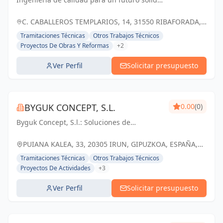
SL
Zardoya y Huete Ingeniería: Soluciones
confiables en Navarra y Ribaforada.
C. CABALLEROS TEMPLARIOS, 14, 31550 RIBAFORADA,
ESPAÑA, España
Tramitaciones Técnicas
Otros Trabajos Técnicos
Proyectos De Obras Y Reformas
+2
Ver Perfil
Solicitar presupuesto
BYGUK CONCEPT, S.L.
0.00
(0)
Byguk Concept, S.l.: Soluciones de
ingeniería y arquitectura que transforman
espacios en Guipúzcoa y Irun.
PUIANA KALEA, 33, 20305 IRUN, GIPUZKOA, ESPAÑA,
España
Tramitaciones Técnicas
Otros Trabajos Técnicos
Proyectos De Actividades
+3
Ver Perfil
Solicitar presupuesto