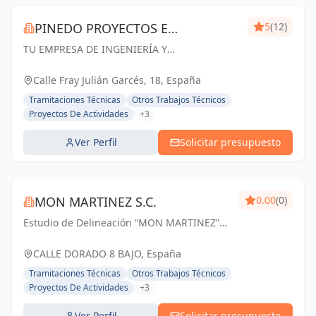
PINEDO PROYECTOS E
5
(12)
TU EMPRESA DE INGENIERÍA Y
INGENIERÍA
ARQUITECTURA EN ZARAGOZA. Especialistas
en Proyectos de Ingeniería y Arquitectura,
Calle Fray Julián Garcés, 18, España
Licencias de apertura y Gestión de Obras
Tramitaciones Técnicas
Otros Trabajos Técnicos
Proyectos De Actividades
+3
Ver Perfil
Solicitar presupuesto
MON MARTINEZ S.C.
0.00
(0)
Estudio de Delineación “MON MARTINEZ”
cuenta con una amplia trayectoria de más
de 25 años de experiencia. Entendemos
CALLE DORADO 8 BAJO, España
nuestro trabajo, como parte importante de
Tramitaciones Técnicas
Otros Trabajos Técnicos
un trabajo...
Proyectos De Actividades
+3
Ver Perfil
Solicitar presupuesto