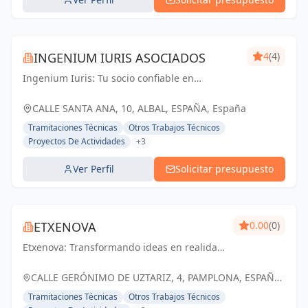
INGENIUM IURIS ASOCIADOS
4
(4)
Ingenium Iuris: Tu socio confiable en
ingeniería y arquitectura en Valencia.
Soluciones profesionales para proyectos
CALLE SANTA ANA, 10, ALBAL, ESPAÑA, España
exitosos.
Tramitaciones Técnicas
Otros Trabajos Técnicos
Proyectos De Actividades
+3
Ver Perfil
Solicitar presupuesto
ETXENOVA
0.00
(0)
Etxenova: Transformando ideas en realidad.
Ingeniería y arquitectura en Pamplona y
Navarra. Soluciones eficientes y sostenibles
CALLE GERÓNIMO DE UZTARIZ, 4, PAMPLONA, ESPAÑA,
para tus proyectos.
España
Tramitaciones Técnicas
Otros Trabajos Técnicos