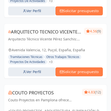
Proyectos De Actividades
+3
Ver Perfil
Solicitar presupuesto
ARQUITECTO TECNICO VICENTE
4.56
(9)
Arquitecto Técnico Vicente Pérez Sanchis:
PÉREZ SANCHIS
Creando espacios inspiradores,
transformando ideas en realidad.
Avenida Valencia, 12, Puçol, España, España
Tramitaciones Técnicas
Otros Trabajos Técnicos
Proyectos De Actividades
+3
Ver Perfil
Solicitar presupuesto
COUTO PROYECTOS
4.83
(12)
Couto Proyectos en Pamplona ofrece
servicios arquitectónicos integrales, desde
viviendas hasta eliminación de barreras
COUTO PROYECTOS. ARQUITECTURA, ELIMINACIÓN DE