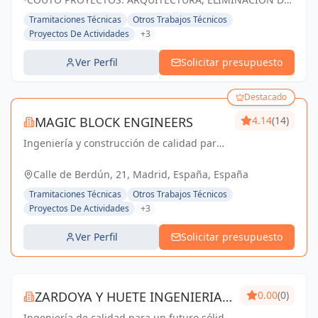
arquitectónicas. Destacamos por nuestra
BARRERAS Y MEJORA DE ENVOLVENTES TÉRMICAS EN
Tramitaciones Técnicas
Otros Trabajos Técnicos
profesional...
NAVARRA, 31191 CORDOVILLA, ESPAÑA, España
Proyectos De Actividades
+3
Ver Perfil
Solicitar presupuesto
Destacado
MAGIC BLOCK ENGINEERS
4.14
(14)
Ingeniería y construcción de calidad para
un futuro sostenible en Madrid y Sevilla La
Nueva.
Calle de Berdún, 21, Madrid, España, España
Tramitaciones Técnicas
Otros Trabajos Técnicos
Proyectos De Actividades
+3
Ver Perfil
Solicitar presupuesto
ZARDOYA Y HUETE INGENIERIA
0.00
(0)
Ingeniería de calidad para un futuro sólido.