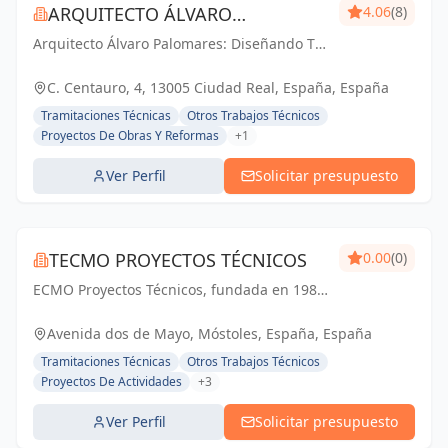
ARQUITECTO ÁLVARO
4.06
(8)
Arquitecto Álvaro Palomares: Diseñando Tu
PALOMARES
Mundo, Construyendo Tu Hogar.
C. Centauro, 4, 13005 Ciudad Real, España, España
Tramitaciones Técnicas
Otros Trabajos Técnicos
Proyectos De Obras Y Reformas
+1
Ver Perfil
Solicitar presupuesto
TECMO PROYECTOS TÉCNICOS
0.00
(0)
ECMO Proyectos Técnicos, fundada en 1989,
es una empresa con más de 25 años de
experiencia en la elaboración y tramitación
Avenida dos de Mayo, Móstoles, España, España
de proyectos de ingeniería, tanto
Tramitaciones Técnicas
Otros Trabajos Técnicos
industriales,...
Proyectos De Actividades
+3
Ver Perfil
Solicitar presupuesto