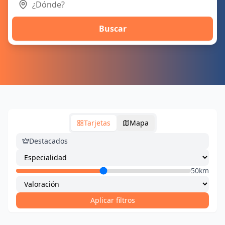
Buscar
Tarjetas
Mapa
Destacados
50km
Aplicar filtros