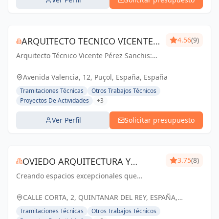
ARQUITECTO TECNICO VICENTE
4.56
(9)
Arquitecto Técnico Vicente Pérez Sanchis:
PÉREZ SANCHIS
Creando espacios inspiradores,
transformando ideas en realidad.
Avenida Valencia, 12, Puçol, España, España
Tramitaciones Técnicas
Otros Trabajos Técnicos
Proyectos De Actividades
+3
Ver Perfil
Solicitar presupuesto
OVIEDO ARQUITECTURA Y
3.75
(8)
Creando espacios excepcionales que
CONSTRUCCIÓN
inspiran, enriquecen y perduran en el
tiempo. Tu visión, nuestra pasión.
CALLE CORTA, 2, QUINTANAR DEL REY, ESPAÑA,
España
Tramitaciones Técnicas
Otros Trabajos Técnicos