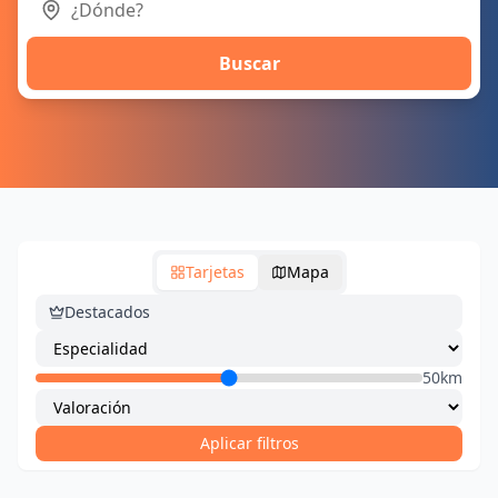
Buscar
Tarjetas
Mapa
Destacados
50km
Aplicar filtros