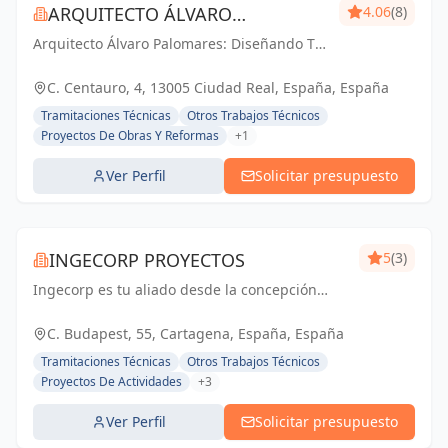
ARQUITECTO ÁLVARO
4.06
(8)
Arquitecto Álvaro Palomares: Diseñando Tu
PALOMARES
Mundo, Construyendo Tu Hogar.
C. Centauro, 4, 13005 Ciudad Real, España, España
Tramitaciones Técnicas
Otros Trabajos Técnicos
Proyectos De Obras Y Reformas
+1
Ver Perfil
Solicitar presupuesto
INGECORP PROYECTOS
5
(3)
Ingecorp es tu aliado desde la concepción
hasta la realización de tu proyecto.
Especializados en licencias, proyectos
C. Budapest, 55, Cartagena, España, España
ejecutivos, reformas y energía solar. Expertos
Tramitaciones Técnicas
Otros Trabajos Técnicos
compr...
Proyectos De Actividades
+3
Ver Perfil
Solicitar presupuesto