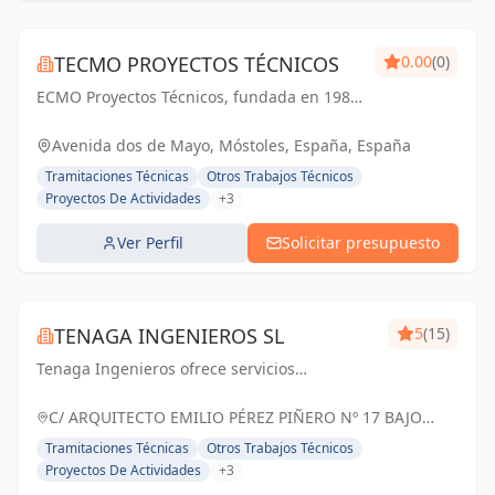
TECMO PROYECTOS TÉCNICOS
0.00
(0)
ECMO Proyectos Técnicos, fundada en 1989,
es una empresa con más de 25 años de
experiencia en la elaboración y tramitación
Avenida dos de Mayo, Móstoles, España, España
de proyectos de ingeniería, tanto
Tramitaciones Técnicas
Otros Trabajos Técnicos
industriales,...
Proyectos De Actividades
+3
Ver Perfil
Solicitar presupuesto
TENAGA INGENIEROS SL
5
(15)
Tenaga Ingenieros ofrece servicios
especializados en ingeniería, centrados en
mejorar la eficiencia energética y reducir
C/ ARQUITECTO EMILIO PÉREZ PIÑERO Nº 17 BAJO
costos para sus clientes. Desde proyectos
MURCIA, España
Tramitaciones Técnicas
Otros Trabajos Técnicos
hasta g...
Proyectos De Actividades
+3