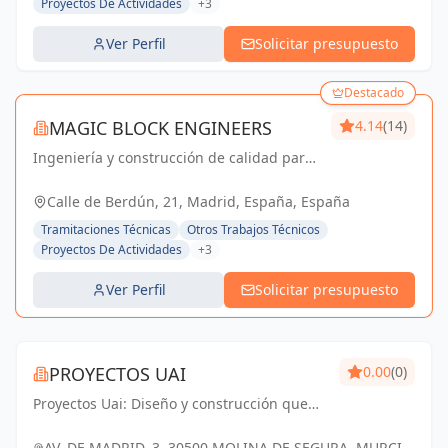
Proyectos De Actividades
+3
Ver Perfil
Solicitar presupuesto
Destacado
MAGIC BLOCK ENGINEERS
4.14
(14)
Ingeniería y construcción de calidad para
un futuro sostenible en Madrid y Sevilla La
Nueva.
Calle de Berdún, 21, Madrid, España, España
Tramitaciones Técnicas
Otros Trabajos Técnicos
Proyectos De Actividades
+3
Ver Perfil
Solicitar presupuesto
PROYECTOS UAI
0.00
(0)
Proyectos Uai: Diseño y construcción que
transforman tus ideas en realidad.
AV. DE MADRID, 3, 30500 MOLINA DE SEGURA, MURCIA,