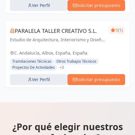
Ver Perfil
Solicitar presupuesto
PARALELA TALLER CREATIVO S.L.
5
(1)
Estudio de Arquitectura, Interiorismo y Diseño.
Especializados en Viviendas Unifamiliares de
Reforma y Obra Nueva.
C. Andalucía, Albox, España, España
Tramitaciones Técnicas
Otros Trabajos Técnicos
Proyectos De Actividades
+3
Ver Perfil
Solicitar presupuesto
¿Por qué elegir nuestros