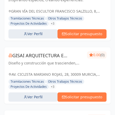
GRAN VÍA DEL ESCULTOR FRANCISCO SALZILLO, 8,
MURCIA, ESPAÑA, España
Tramitaciones Técnicas
Otros Trabajos Técnicos
Proyectos De Actividades
+3
Ver Perfil
Solicitar presupuesto
GISAI ARQUITECTURA E
0.00
(0)
Diseño y construcción que trascienden,
INGENIERIA
transformando sueños en realidad.
AV. CICLISTA MARIANO ROJAS, 28, 30009 MURCIA,
ESPAÑA, España
Tramitaciones Técnicas
Otros Trabajos Técnicos
Proyectos De Actividades
+3
Ver Perfil
Solicitar presupuesto