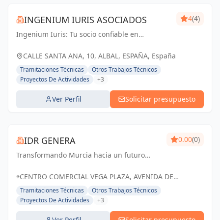
INGENIUM IURIS ASOCIADOS
4
(4)
Ingenium Iuris: Tu socio confiable en
ingeniería y arquitectura en Valencia.
Soluciones profesionales para proyectos
CALLE SANTA ANA, 10, ALBAL, ESPAÑA, España
exitosos.
Tramitaciones Técnicas
Otros Trabajos Técnicos
Proyectos De Actividades
+3
Ver Perfil
Solicitar presupuesto
IDR GENERA
0.00
(0)
Transformando Murcia hacia un futuro
energético sostenible con soluciones
renovables y eficientes.
CENTRO COMERCIAL VEGA PLAZA, AVENIDA DE
GRANADA, MOLINA DE SEGURA, MURCIA, ESPAÑA,
Tramitaciones Técnicas
Otros Trabajos Técnicos
España
Proyectos De Actividades
+3
Ver Perfil
Solicitar presupuesto