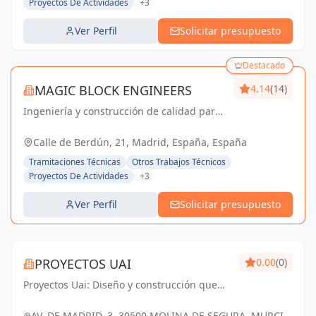
Proyectos De Actividades
+3
Ver Perfil
Solicitar presupuesto
Destacado
MAGIC BLOCK ENGINEERS
4.14
(14)
Ingeniería y construcción de calidad para
un futuro sostenible en Madrid y Sevilla La
Nueva.
Calle de Berdún, 21, Madrid, España, España
Tramitaciones Técnicas
Otros Trabajos Técnicos
Proyectos De Actividades
+3
Ver Perfil
Solicitar presupuesto
PROYECTOS UAI
0.00
(0)
Proyectos Uai: Diseño y construcción que
transforman tus ideas en realidad.
AV. DE MADRID, 3, 30500 MOLINA DE SEGURA, MURCIA,