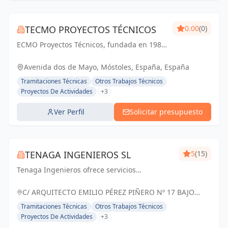
TECMO PROYECTOS TÉCNICOS
0.00
(0)
ECMO Proyectos Técnicos, fundada en 1989,
es una empresa con más de 25 años de
experiencia en la elaboración y tramitación
Avenida dos de Mayo, Móstoles, España, España
de proyectos de ingeniería, tanto
Tramitaciones Técnicas
Otros Trabajos Técnicos
industriales,...
Proyectos De Actividades
+3
Ver Perfil
Solicitar presupuesto
TENAGA INGENIEROS SL
5
(15)
Tenaga Ingenieros ofrece servicios
especializados en ingeniería, centrados en
mejorar la eficiencia energética y reducir
C/ ARQUITECTO EMILIO PÉREZ PIÑERO Nº 17 BAJO
costos para sus clientes. Desde proyectos
MURCIA, España
Tramitaciones Técnicas
Otros Trabajos Técnicos
hasta g...
Proyectos De Actividades
+3