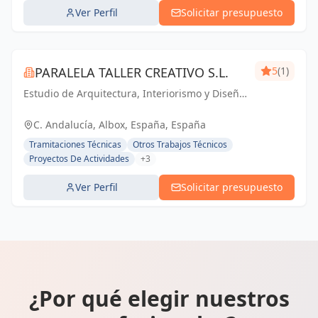
Ver Perfil
Solicitar presupuesto
PARALELA TALLER CREATIVO S.L.
5
(1)
Estudio de Arquitectura, Interiorismo y Diseño.
Especializados en Viviendas Unifamiliares de
Reforma y Obra Nueva.
C. Andalucía, Albox, España, España
Tramitaciones Técnicas
Otros Trabajos Técnicos
Proyectos De Actividades
+3
Ver Perfil
Solicitar presupuesto
¿Por qué elegir nuestros