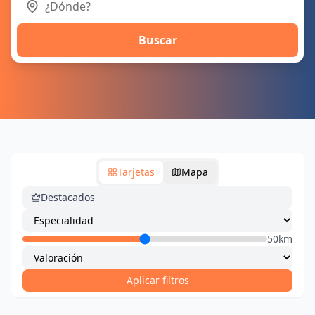
Buscar
Tarjetas
Mapa
Destacados
50km
Aplicar filtros