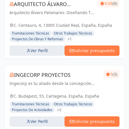
ARQUITECTO ÁLVARO
4.06
(8)
Arquitecto Álvaro Palomares: Diseñando Tu
PALOMARES
Mundo, Construyendo Tu Hogar.
C. Centauro, 4, 13005 Ciudad Real, España, España
Tramitaciones Técnicas
Otros Trabajos Técnicos
Proyectos De Obras Y Reformas
+1
Ver Perfil
Solicitar presupuesto
INGECORP PROYECTOS
5
(3)
Ingecorp es tu aliado desde la concepción
hasta la realización de tu proyecto.
Especializados en licencias, proyectos
C. Budapest, 55, Cartagena, España, España
ejecutivos, reformas y energía solar. Expertos
Tramitaciones Técnicas
Otros Trabajos Técnicos
compr...
Proyectos De Actividades
+3
Ver Perfil
Solicitar presupuesto