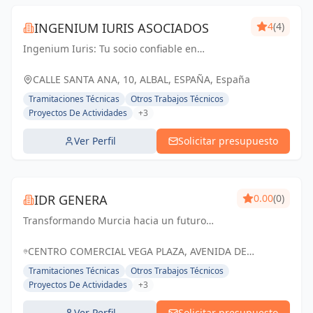
INGENIUM IURIS ASOCIADOS
4
(4)
Ingenium Iuris: Tu socio confiable en
ingeniería y arquitectura en Valencia.
Soluciones profesionales para proyectos
CALLE SANTA ANA, 10, ALBAL, ESPAÑA, España
exitosos.
Tramitaciones Técnicas
Otros Trabajos Técnicos
Proyectos De Actividades
+3
Ver Perfil
Solicitar presupuesto
IDR GENERA
0.00
(0)
Transformando Murcia hacia un futuro
energético sostenible con soluciones
renovables y eficientes.
CENTRO COMERCIAL VEGA PLAZA, AVENIDA DE
GRANADA, MOLINA DE SEGURA, MURCIA, ESPAÑA,
Tramitaciones Técnicas
Otros Trabajos Técnicos
España
Proyectos De Actividades
+3
Ver Perfil
Solicitar presupuesto