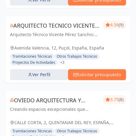
ARQUITECTO TECNICO VICENTE
4.56
(9)
Arquitecto Técnico Vicente Pérez Sanchis:
PÉREZ SANCHIS
Creando espacios inspiradores,
transformando ideas en realidad.
Avenida Valencia, 12, Puçol, España, España
Tramitaciones Técnicas
Otros Trabajos Técnicos
Proyectos De Actividades
+3
Ver Perfil
Solicitar presupuesto
OVIEDO ARQUITECTURA Y
3.75
(8)
Creando espacios excepcionales que
CONSTRUCCIÓN
inspiran, enriquecen y perduran en el
tiempo. Tu visión, nuestra pasión.
CALLE CORTA, 2, QUINTANAR DEL REY, ESPAÑA,
España
Tramitaciones Técnicas
Otros Trabajos Técnicos