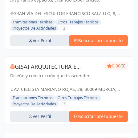
GRAN VÍA DEL ESCULTOR FRANCISCO SALZILLO, 8,
MURCIA, ESPAÑA, España
Tramitaciones Técnicas
Otros Trabajos Técnicos
Proyectos De Actividades
+3
Ver Perfil
Solicitar presupuesto
GISAI ARQUITECTURA E
0.00
(0)
Diseño y construcción que trascienden,
INGENIERIA
transformando sueños en realidad.
AV. CICLISTA MARIANO ROJAS, 28, 30009 MURCIA,
ESPAÑA, España
Tramitaciones Técnicas
Otros Trabajos Técnicos
Proyectos De Actividades
+3
Ver Perfil
Solicitar presupuesto