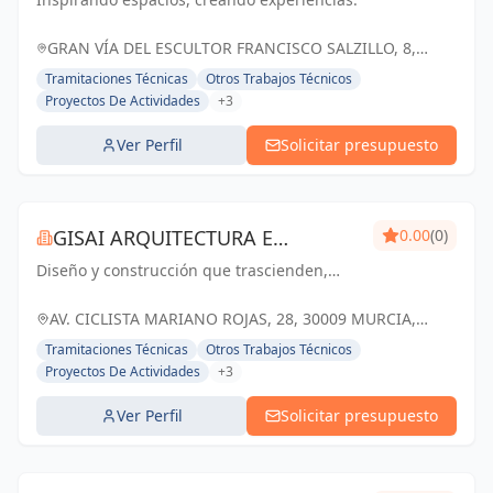
GRAN VÍA DEL ESCULTOR FRANCISCO SALZILLO, 8,
MURCIA, ESPAÑA, España
Tramitaciones Técnicas
Otros Trabajos Técnicos
Proyectos De Actividades
+3
Ver Perfil
Solicitar presupuesto
GISAI ARQUITECTURA E
0.00
(0)
Diseño y construcción que trascienden,
INGENIERIA
transformando sueños en realidad.
AV. CICLISTA MARIANO ROJAS, 28, 30009 MURCIA,
ESPAÑA, España
Tramitaciones Técnicas
Otros Trabajos Técnicos
Proyectos De Actividades
+3
Ver Perfil
Solicitar presupuesto