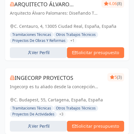
ARQUITECTO ÁLVARO
4.06
(8)
Arquitecto Álvaro Palomares: Diseñando Tu
PALOMARES
Mundo, Construyendo Tu Hogar.
C. Centauro, 4, 13005 Ciudad Real, España, España
Tramitaciones Técnicas
Otros Trabajos Técnicos
Proyectos De Obras Y Reformas
+1
Ver Perfil
Solicitar presupuesto
INGECORP PROYECTOS
5
(3)
Ingecorp es tu aliado desde la concepción
hasta la realización de tu proyecto.
Especializados en licencias, proyectos
C. Budapest, 55, Cartagena, España, España
ejecutivos, reformas y energía solar. Expertos
Tramitaciones Técnicas
Otros Trabajos Técnicos
compr...
Proyectos De Actividades
+3
Ver Perfil
Solicitar presupuesto