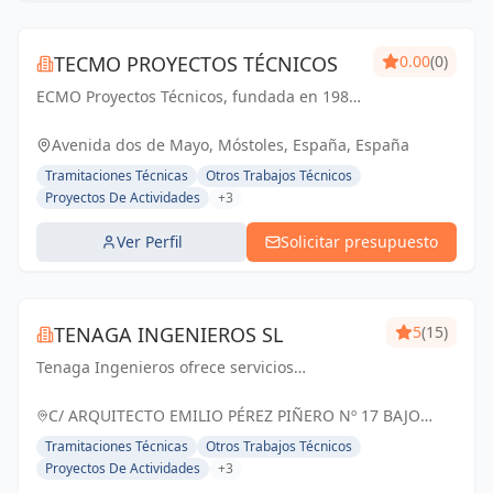
TECMO PROYECTOS TÉCNICOS
0.00
(0)
ECMO Proyectos Técnicos, fundada en 1989,
es una empresa con más de 25 años de
experiencia en la elaboración y tramitación
Avenida dos de Mayo, Móstoles, España, España
de proyectos de ingeniería, tanto
Tramitaciones Técnicas
Otros Trabajos Técnicos
industriales,...
Proyectos De Actividades
+3
Ver Perfil
Solicitar presupuesto
TENAGA INGENIEROS SL
5
(15)
Tenaga Ingenieros ofrece servicios
especializados en ingeniería, centrados en
mejorar la eficiencia energética y reducir
C/ ARQUITECTO EMILIO PÉREZ PIÑERO Nº 17 BAJO
costos para sus clientes. Desde proyectos
MURCIA, España
Tramitaciones Técnicas
Otros Trabajos Técnicos
hasta g...
Proyectos De Actividades
+3