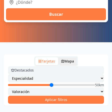
Buscar
Tarjetas
Mapa
Destacados
50km
Aplicar filtros