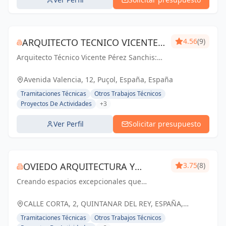
ARQUITECTO TECNICO VICENTE
4.56
(9)
Arquitecto Técnico Vicente Pérez Sanchis:
PÉREZ SANCHIS
Creando espacios inspiradores,
transformando ideas en realidad.
Avenida Valencia, 12, Puçol, España, España
Tramitaciones Técnicas
Otros Trabajos Técnicos
Proyectos De Actividades
+3
Ver Perfil
Solicitar presupuesto
OVIEDO ARQUITECTURA Y
3.75
(8)
Creando espacios excepcionales que
CONSTRUCCIÓN
inspiran, enriquecen y perduran en el
tiempo. Tu visión, nuestra pasión.
CALLE CORTA, 2, QUINTANAR DEL REY, ESPAÑA,
España
Tramitaciones Técnicas
Otros Trabajos Técnicos