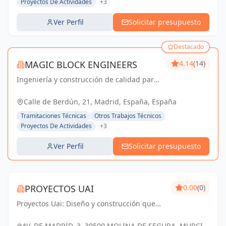
Proyectos De Actividades
+3
Ver Perfil
Solicitar presupuesto
Destacado
MAGIC BLOCK ENGINEERS
4.14
(14)
Ingeniería y construcción de calidad para
un futuro sostenible en Madrid y Sevilla La
Nueva.
Calle de Berdún, 21, Madrid, España, España
Tramitaciones Técnicas
Otros Trabajos Técnicos
Proyectos De Actividades
+3
Ver Perfil
Solicitar presupuesto
PROYECTOS UAI
0.00
(0)
Proyectos Uai: Diseño y construcción que
transforman tus ideas en realidad.
AV. DE MADRID, 3, 30500 MOLINA DE SEGURA, MURCIA,