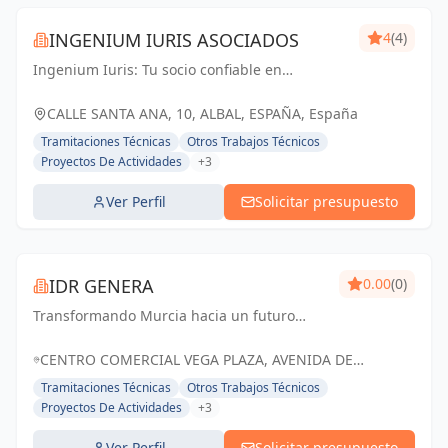
INGENIUM IURIS ASOCIADOS
4
(4)
Ingenium Iuris: Tu socio confiable en
ingeniería y arquitectura en Valencia.
Soluciones profesionales para proyectos
CALLE SANTA ANA, 10, ALBAL, ESPAÑA, España
exitosos.
Tramitaciones Técnicas
Otros Trabajos Técnicos
Proyectos De Actividades
+3
Ver Perfil
Solicitar presupuesto
IDR GENERA
0.00
(0)
Transformando Murcia hacia un futuro
energético sostenible con soluciones
renovables y eficientes.
CENTRO COMERCIAL VEGA PLAZA, AVENIDA DE
GRANADA, MOLINA DE SEGURA, MURCIA, ESPAÑA,
Tramitaciones Técnicas
Otros Trabajos Técnicos
España
Proyectos De Actividades
+3
Ver Perfil
Solicitar presupuesto