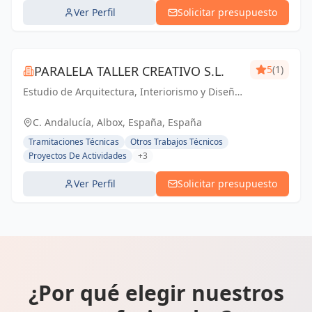
Ver Perfil
Solicitar presupuesto
PARALELA TALLER CREATIVO S.L.
5
(1)
Estudio de Arquitectura, Interiorismo y Diseño.
Especializados en Viviendas Unifamiliares de
Reforma y Obra Nueva.
C. Andalucía, Albox, España, España
Tramitaciones Técnicas
Otros Trabajos Técnicos
Proyectos De Actividades
+3
Ver Perfil
Solicitar presupuesto
¿Por qué elegir nuestros