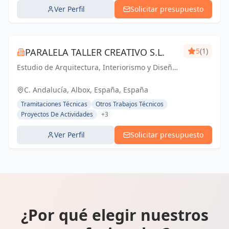
Ver Perfil
Solicitar presupuesto
PARALELA TALLER CREATIVO S.L.
5
(1)
Estudio de Arquitectura, Interiorismo y Diseño.
Especializados en Viviendas Unifamiliares de
Reforma y Obra Nueva.
C. Andalucía, Albox, España, España
Tramitaciones Técnicas
Otros Trabajos Técnicos
Proyectos De Actividades
+3
Ver Perfil
Solicitar presupuesto
¿Por qué elegir nuestros