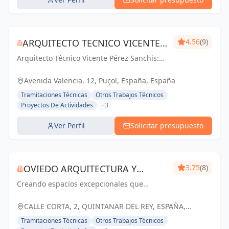
ARQUITECTO TECNICO VICENTE
4.56
(9)
Arquitecto Técnico Vicente Pérez Sanchis:
PÉREZ SANCHIS
Creando espacios inspiradores,
transformando ideas en realidad.
Avenida Valencia, 12, Puçol, España, España
Tramitaciones Técnicas
Otros Trabajos Técnicos
Proyectos De Actividades
+3
Ver Perfil
Solicitar presupuesto
OVIEDO ARQUITECTURA Y
3.75
(8)
Creando espacios excepcionales que
CONSTRUCCIÓN
inspiran, enriquecen y perduran en el
tiempo. Tu visión, nuestra pasión.
CALLE CORTA, 2, QUINTANAR DEL REY, ESPAÑA,
España
Tramitaciones Técnicas
Otros Trabajos Técnicos