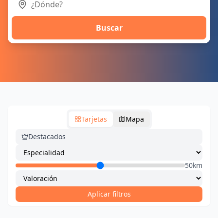
Buscar
Tarjetas
Mapa
Destacados
50km
Aplicar filtros