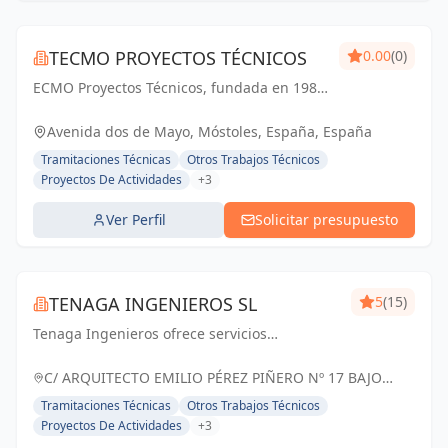
TECMO PROYECTOS TÉCNICOS
0.00
(0)
ECMO Proyectos Técnicos, fundada en 1989,
es una empresa con más de 25 años de
experiencia en la elaboración y tramitación
Avenida dos de Mayo, Móstoles, España, España
de proyectos de ingeniería, tanto
Tramitaciones Técnicas
Otros Trabajos Técnicos
industriales,...
Proyectos De Actividades
+3
Ver Perfil
Solicitar presupuesto
TENAGA INGENIEROS SL
5
(15)
Tenaga Ingenieros ofrece servicios
especializados en ingeniería, centrados en
mejorar la eficiencia energética y reducir
C/ ARQUITECTO EMILIO PÉREZ PIÑERO Nº 17 BAJO
costos para sus clientes. Desde proyectos
MURCIA, España
Tramitaciones Técnicas
Otros Trabajos Técnicos
hasta g...
Proyectos De Actividades
+3