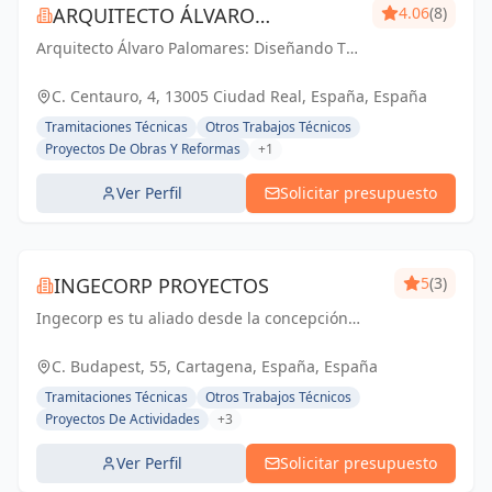
ARQUITECTO ÁLVARO
4.06
(8)
Arquitecto Álvaro Palomares: Diseñando Tu
PALOMARES
Mundo, Construyendo Tu Hogar.
C. Centauro, 4, 13005 Ciudad Real, España, España
Tramitaciones Técnicas
Otros Trabajos Técnicos
Proyectos De Obras Y Reformas
+1
Ver Perfil
Solicitar presupuesto
INGECORP PROYECTOS
5
(3)
Ingecorp es tu aliado desde la concepción
hasta la realización de tu proyecto.
Especializados en licencias, proyectos
C. Budapest, 55, Cartagena, España, España
ejecutivos, reformas y energía solar. Expertos
Tramitaciones Técnicas
Otros Trabajos Técnicos
compr...
Proyectos De Actividades
+3
Ver Perfil
Solicitar presupuesto