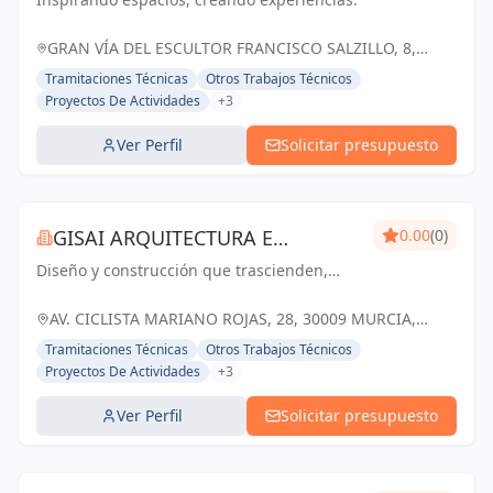
GRAN VÍA DEL ESCULTOR FRANCISCO SALZILLO, 8,
MURCIA, ESPAÑA, España
Tramitaciones Técnicas
Otros Trabajos Técnicos
Proyectos De Actividades
+3
Ver Perfil
Solicitar presupuesto
GISAI ARQUITECTURA E
0.00
(0)
Diseño y construcción que trascienden,
INGENIERIA
transformando sueños en realidad.
AV. CICLISTA MARIANO ROJAS, 28, 30009 MURCIA,
ESPAÑA, España
Tramitaciones Técnicas
Otros Trabajos Técnicos
Proyectos De Actividades
+3
Ver Perfil
Solicitar presupuesto