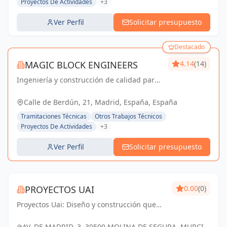
Proyectos De Actividades
+3
Ver Perfil
Solicitar presupuesto
Destacado
MAGIC BLOCK ENGINEERS
4.14
(14)
Ingeniería y construcción de calidad para
un futuro sostenible en Madrid y Sevilla La
Nueva.
Calle de Berdún, 21, Madrid, España, España
Tramitaciones Técnicas
Otros Trabajos Técnicos
Proyectos De Actividades
+3
Ver Perfil
Solicitar presupuesto
PROYECTOS UAI
0.00
(0)
Proyectos Uai: Diseño y construcción que
transforman tus ideas en realidad.
AV. DE MADRID, 3, 30500 MOLINA DE SEGURA, MURCIA,