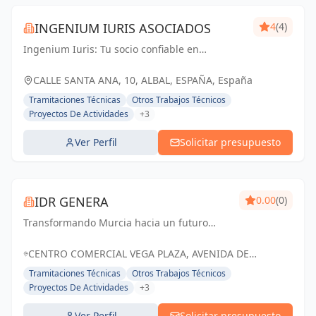
INGENIUM IURIS ASOCIADOS
4
(4)
Ingenium Iuris: Tu socio confiable en
ingeniería y arquitectura en Valencia.
Soluciones profesionales para proyectos
CALLE SANTA ANA, 10, ALBAL, ESPAÑA, España
exitosos.
Tramitaciones Técnicas
Otros Trabajos Técnicos
Proyectos De Actividades
+3
Ver Perfil
Solicitar presupuesto
IDR GENERA
0.00
(0)
Transformando Murcia hacia un futuro
energético sostenible con soluciones
renovables y eficientes.
CENTRO COMERCIAL VEGA PLAZA, AVENIDA DE
GRANADA, MOLINA DE SEGURA, MURCIA, ESPAÑA,
Tramitaciones Técnicas
Otros Trabajos Técnicos
España
Proyectos De Actividades
+3
Ver Perfil
Solicitar presupuesto