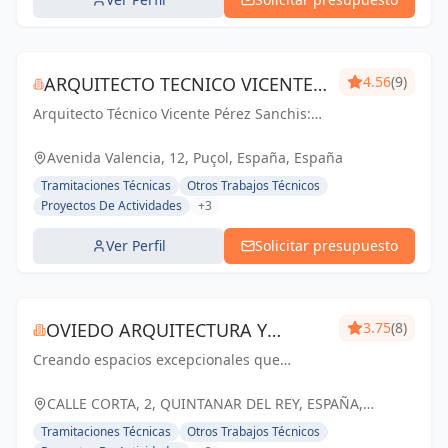
ARQUITECTO TECNICO VICENTE
4.56
(9)
Arquitecto Técnico Vicente Pérez Sanchis:
PÉREZ SANCHIS
Creando espacios inspiradores,
transformando ideas en realidad.
Avenida Valencia, 12, Puçol, España, España
Tramitaciones Técnicas
Otros Trabajos Técnicos
Proyectos De Actividades
+3
Ver Perfil
Solicitar presupuesto
OVIEDO ARQUITECTURA Y
3.75
(8)
Creando espacios excepcionales que
CONSTRUCCIÓN
inspiran, enriquecen y perduran en el
tiempo. Tu visión, nuestra pasión.
CALLE CORTA, 2, QUINTANAR DEL REY, ESPAÑA,
España
Tramitaciones Técnicas
Otros Trabajos Técnicos