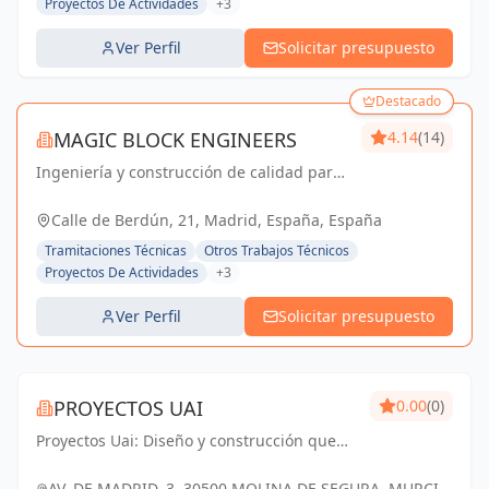
Proyectos De Actividades
+3
Ver Perfil
Solicitar presupuesto
Destacado
MAGIC BLOCK ENGINEERS
4.14
(14)
Ingeniería y construcción de calidad para
un futuro sostenible en Madrid y Sevilla La
Nueva.
Calle de Berdún, 21, Madrid, España, España
Tramitaciones Técnicas
Otros Trabajos Técnicos
Proyectos De Actividades
+3
Ver Perfil
Solicitar presupuesto
PROYECTOS UAI
0.00
(0)
Proyectos Uai: Diseño y construcción que
transforman tus ideas en realidad.
AV. DE MADRID, 3, 30500 MOLINA DE SEGURA, MURCIA,