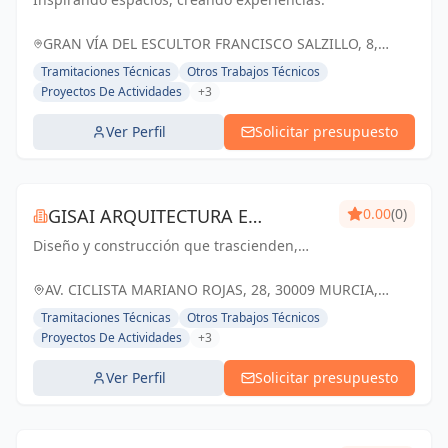
GRAN VÍA DEL ESCULTOR FRANCISCO SALZILLO, 8,
MURCIA, ESPAÑA, España
Tramitaciones Técnicas
Otros Trabajos Técnicos
Proyectos De Actividades
+3
Ver Perfil
Solicitar presupuesto
GISAI ARQUITECTURA E
0.00
(0)
Diseño y construcción que trascienden,
INGENIERIA
transformando sueños en realidad.
AV. CICLISTA MARIANO ROJAS, 28, 30009 MURCIA,
ESPAÑA, España
Tramitaciones Técnicas
Otros Trabajos Técnicos
Proyectos De Actividades
+3
Ver Perfil
Solicitar presupuesto