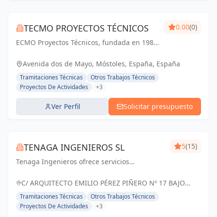
TECMO PROYECTOS TÉCNICOS
0.00
(0)
ECMO Proyectos Técnicos, fundada en 1989,
es una empresa con más de 25 años de
experiencia en la elaboración y tramitación
Avenida dos de Mayo, Móstoles, España, España
de proyectos de ingeniería, tanto
Tramitaciones Técnicas
Otros Trabajos Técnicos
industriales,...
Proyectos De Actividades
+3
Ver Perfil
Solicitar presupuesto
TENAGA INGENIEROS SL
5
(15)
Tenaga Ingenieros ofrece servicios
especializados en ingeniería, centrados en
mejorar la eficiencia energética y reducir
C/ ARQUITECTO EMILIO PÉREZ PIÑERO Nº 17 BAJO
costos para sus clientes. Desde proyectos
MURCIA, España
Tramitaciones Técnicas
Otros Trabajos Técnicos
hasta g...
Proyectos De Actividades
+3