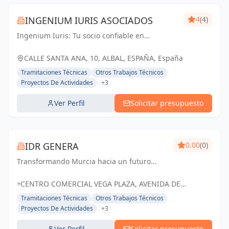
INGENIUM IURIS ASOCIADOS
4
(4)
Ingenium Iuris: Tu socio confiable en
ingeniería y arquitectura en Valencia.
Soluciones profesionales para proyectos
CALLE SANTA ANA, 10, ALBAL, ESPAÑA, España
exitosos.
Tramitaciones Técnicas
Otros Trabajos Técnicos
Proyectos De Actividades
+3
Ver Perfil
Solicitar presupuesto
IDR GENERA
0.00
(0)
Transformando Murcia hacia un futuro
energético sostenible con soluciones
renovables y eficientes.
CENTRO COMERCIAL VEGA PLAZA, AVENIDA DE
GRANADA, MOLINA DE SEGURA, MURCIA, ESPAÑA,
Tramitaciones Técnicas
Otros Trabajos Técnicos
España
Proyectos De Actividades
+3
Ver Perfil
Solicitar presupuesto