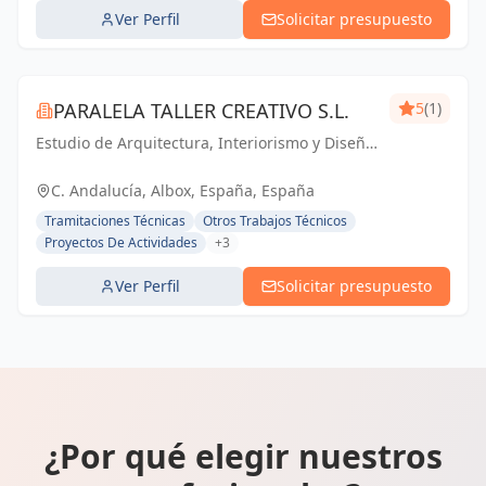
Ver Perfil
Solicitar presupuesto
PARALELA TALLER CREATIVO S.L.
5
(1)
Estudio de Arquitectura, Interiorismo y Diseño.
Especializados en Viviendas Unifamiliares de
Reforma y Obra Nueva.
C. Andalucía, Albox, España, España
Tramitaciones Técnicas
Otros Trabajos Técnicos
Proyectos De Actividades
+3
Ver Perfil
Solicitar presupuesto
¿Por qué elegir nuestros