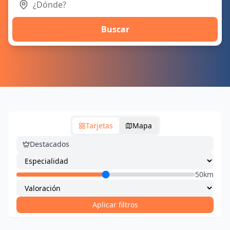
Buscar
Tarjetas
Mapa
Destacados
50km
Aplicar filtros