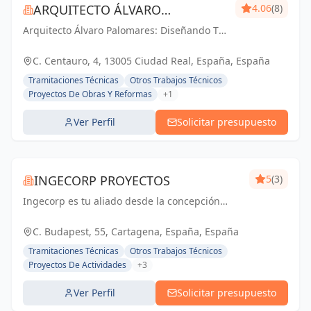
ARQUITECTO ÁLVARO
4.06
(8)
Arquitecto Álvaro Palomares: Diseñando Tu
PALOMARES
Mundo, Construyendo Tu Hogar.
C. Centauro, 4, 13005 Ciudad Real, España, España
Tramitaciones Técnicas
Otros Trabajos Técnicos
Proyectos De Obras Y Reformas
+1
Ver Perfil
Solicitar presupuesto
INGECORP PROYECTOS
5
(3)
Ingecorp es tu aliado desde la concepción
hasta la realización de tu proyecto.
Especializados en licencias, proyectos
C. Budapest, 55, Cartagena, España, España
ejecutivos, reformas y energía solar. Expertos
Tramitaciones Técnicas
Otros Trabajos Técnicos
compr...
Proyectos De Actividades
+3
Ver Perfil
Solicitar presupuesto