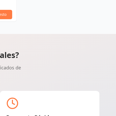
esto
ales?
ficados de