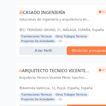
CASADO INGENIERÍA
0.
Soluciones de ingeniería y arquitectura en
Málaga y Andalucía. Comprometidos con la
calidad y la satisfacción del cliente.
C/ TRINIDAD GRUND, 21, MÁLAGA, ESPAÑA, España
Tramitaciones Técnicas
Otros Trabajos Técnicos
Proyectos De Actividades
+3
Ver Perfil
Solicitar presupues
ARQUITECTO TECNICO VICENTE
4.
Arquitecto Técnico Vicente Pérez Sanchis:
PÉREZ SANCHIS
Creando espacios inspiradores, transformando
ideas en realidad.
Avenida Valencia, 12, Puçol, España, España
Tramitaciones Técnicas
Otros Trabajos Técnicos
Proyectos De Actividades
+3