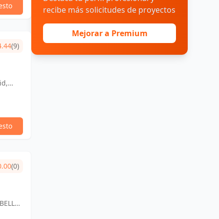
esto
recibe más solicitudes de proyectos
Mejorar a Premium
4.44
(9)
id,
esto
0.00
(0)
BELLA,