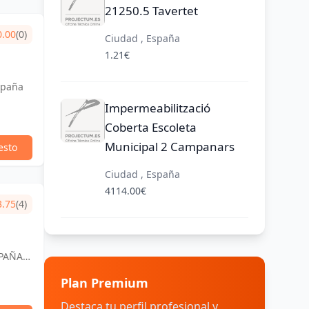
21250.5 Tavertet
0.00
(0)
Ciudad , España
1.21€
spaña
Impermeabilització
Coberta Escoleta
Municipal 2 Campanars
esto
Ciudad , España
4114.00€
3.75
(4)
SPAÑA,
Plan Premium
Destaca tu perfil profesional y