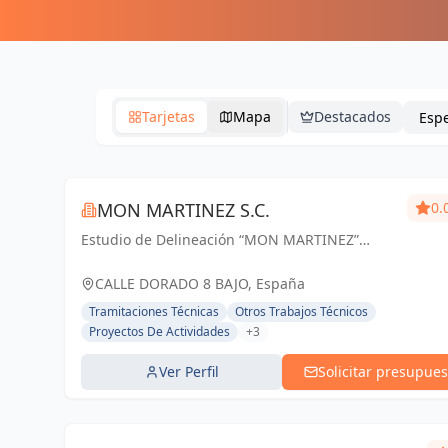
Tarjetas
Mapa
Destacados
MON MARTINEZ S.C.
0.
Estudio de Delineación “MON MARTINEZ”
cuenta con una amplia trayectoria de más de
25 años de experiencia. Entendemos nuestro
CALLE DORADO 8 BAJO, España
trabajo, como parte importante de un trabajo...
Tramitaciones Técnicas
Otros Trabajos Técnicos
Proyectos De Actividades
+3
Ver Perfil
Solicitar presupues