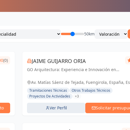
50km
00
(0)
JAIME GUIJARRO ORIA
GO Arquitectura: Experiencia e Innovación en
obra nueva, reformas y gestiones urbanísticas.
Con Seriedad, Confianza, Rapidez y Economía
Av. Matías Sáenz de Tejada, Fuengirola, España, E
como pilares, ofrecemos soluciones...
Tramitaciones Técnicas
Otros Trabajos Técnicos
Proyectos De Actividades
+3
to
Ver Perfil
Solicitar presupu