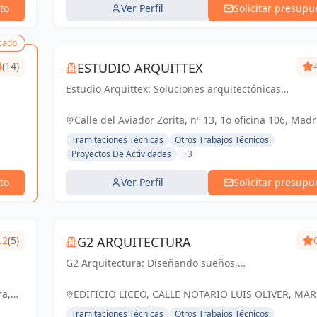
to
Ver Perfil
Solicitar presupu
cado
4
(14)
ESTUDIO ARQUITTEX
Estudio Arquittex: Soluciones arquitectónicas y
gestión de obras de confianza en Navalmoral
de la Mata y Cáceres. Materializamos tus
Calle del Aviador Zorita, nº 13, 1o oficina 106, Madr
proyectos con excelencia.
España, España
Tramitaciones Técnicas
Otros Trabajos Técnicos
Proyectos De Actividades
+3
to
Ver Perfil
Solicitar presupu
.2
(5)
G2 ARQUITECTURA
G2 Arquitectura: Diseñando sueños,
construyendo realidades. Espacios que
inspiran, arquitectura que trasciende.
ra,
EDIFICIO LICEO, CALLE NOTARIO LUIS OLIVER, MAR
ESPAÑA, España
Tramitaciones Técnicas
Otros Trabajos Técnicos