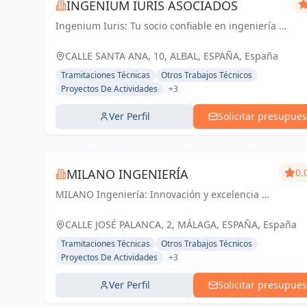
INGENIUM IURIS ASOCIADOS
Ingenium Iuris: Tu socio confiable en ingeniería y
arquitectura en Valencia. Soluciones
profesionales para proyectos exitosos.
CALLE SANTA ANA, 10, ALBAL, ESPAÑA, España
Tramitaciones Técnicas
Otros Trabajos Técnicos
Proyectos De Actividades
+3
Ver Perfil
Solicitar presupues
MILANO INGENIERÍA
0.
MILANO Ingeniería: Innovación y excelencia en
ingeniería y arquitectura para un futuro
sostenible en Málaga y Andalucía.
CALLE JOSÉ PALANCA, 2, MÁLAGA, ESPAÑA, España
Tramitaciones Técnicas
Otros Trabajos Técnicos
Proyectos De Actividades
+3
Ver Perfil
Solicitar presupues