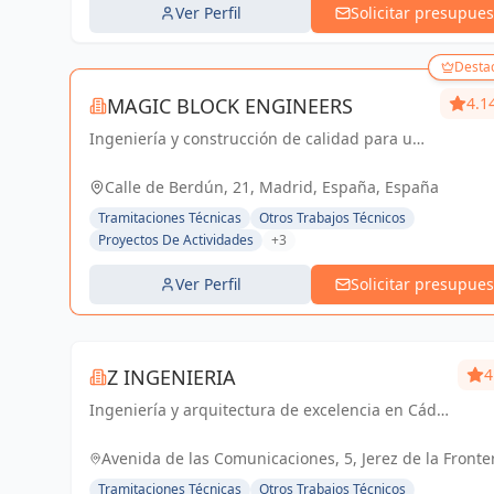
Ver Perfil
Solicitar presupues
Desta
MAGIC BLOCK ENGINEERS
4.1
Ingeniería y construcción de calidad para un
futuro sostenible en Madrid y Sevilla La
Nueva.
Calle de Berdún, 21, Madrid, España, España
Tramitaciones Técnicas
Otros Trabajos Técnicos
Proyectos De Actividades
+3
Ver Perfil
Solicitar presupues
Z INGENIERIA
4
Ingeniería y arquitectura de excelencia en Cádiz
y Jerez de la Frontera. Tu socio confiable para
proyectos técnicos y licencias de apertura.
Avenida de las Comunicaciones, 5, Jerez de la Fronte
España, España
Tramitaciones Técnicas
Otros Trabajos Técnicos