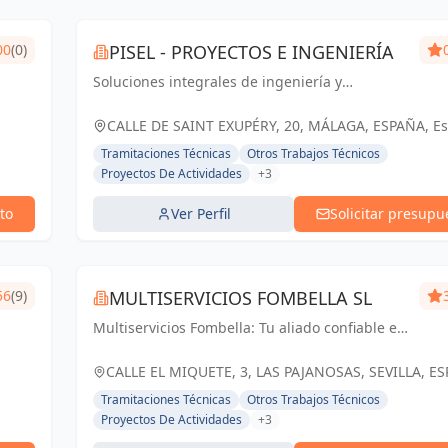
00
(0)
PISEL - PROYECTOS E INGENIERÍA
Soluciones integrales de ingeniería y
arquitectura en Málaga y Andalucía.
Compromiso con la excelencia y el éxito de
CALLE DE SAINT EXUPÉRY, 20, MÁLAGA, ESPAÑA, E
nuestros clientes.
Tramitaciones Técnicas
Otros Trabajos Técnicos
Proyectos De Actividades
+3
to
Ver Perfil
Solicitar presupu
56
(9)
MULTISERVICIOS FOMBELLA SL
Multiservicios Fombella: Tu aliado confiable en
ingeniería y arquitectura, creando soluciones
sólidas para un futuro construido con
CALLE EL MIQUETE, 3, LAS PAJANOSAS, SEVILLA, E
excelencia.
España
Tramitaciones Técnicas
Otros Trabajos Técnicos
Proyectos De Actividades
+3