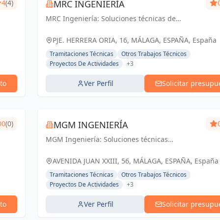
4
(4)
MRC INGENIERÍA
MRC Ingeniería: Soluciones técnicas de
vanguardia para proyectos exitosos en Málaga
y toda Andalucía.
PJE. HERRERA ORIA, 16, MÁLAGA, ESPAÑA, España
Tramitaciones Técnicas
Otros Trabajos Técnicos
Proyectos De Actividades
+3
to
Ver Perfil
Solicitar presupu
00
(0)
MGM INGENIERÍA
MGM Ingeniería: Soluciones técnicas
confiables y resultados excepcionales para tus
proyectos en Málaga.
AVENIDA JUAN XXIII, 56, MÁLAGA, ESPAÑA, España
Tramitaciones Técnicas
Otros Trabajos Técnicos
Proyectos De Actividades
+3
to
Ver Perfil
Solicitar presupu