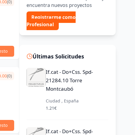
0.00
(0)
encuentra nuevos proyectos
Registrarme como
Profesional
esto
Últimas Solicitudes
If.cat - Do+Css. Spd-
0.00
(0)
21284.10 Torre
Montcaubó
Ciudad , España
1.21€
esto
If.cat - Do+Css. Spd-