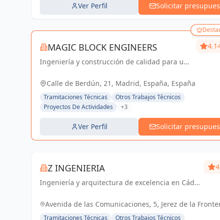
Ver Perfil
Solicitar presupues
Desta
MAGIC BLOCK ENGINEERS
4.1
Ingeniería y construcción de calidad para un
futuro sostenible en Madrid y Sevilla La
Nueva.
Calle de Berdún, 21, Madrid, España, España
Tramitaciones Técnicas
Otros Trabajos Técnicos
Proyectos De Actividades
+3
Ver Perfil
Solicitar presupues
Z INGENIERIA
4
Ingeniería y arquitectura de excelencia en Cádiz
y Jerez de la Frontera. Tu socio confiable para
proyectos técnicos y licencias de apertura.
Avenida de las Comunicaciones, 5, Jerez de la Fronte
España, España
Tramitaciones Técnicas
Otros Trabajos Técnicos