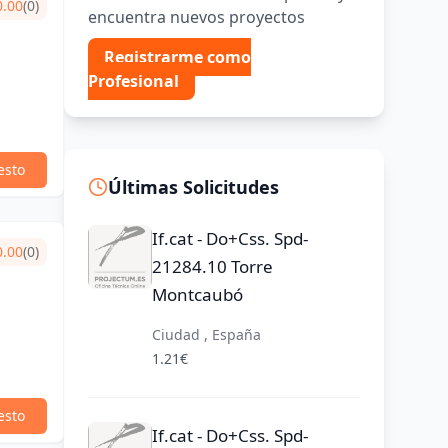
0.00
(0)
encuentra nuevos proyectos
Registrarme como
Profesional
esto
Últimas Solicitudes
If.cat - Do+Css. Spd-
0.00
(0)
21284.10 Torre
Montcaubó
Ciudad , España
1.21€
esto
If.cat - Do+Css. Spd-