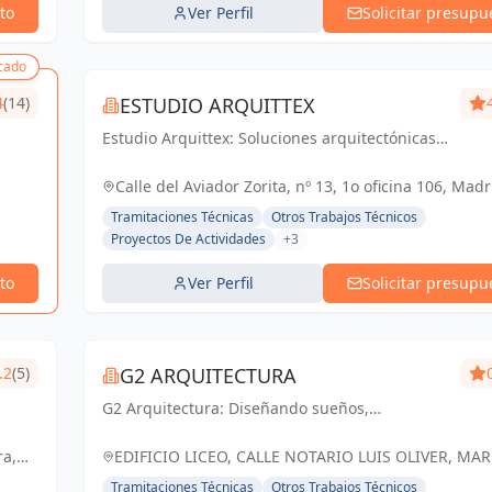
to
Ver Perfil
Solicitar presupu
cado
4
(14)
ESTUDIO ARQUITTEX
Estudio Arquittex: Soluciones arquitectónicas y
gestión de obras de confianza en Navalmoral
de la Mata y Cáceres. Materializamos tus
Calle del Aviador Zorita, nº 13, 1o oficina 106, Madr
proyectos con excelencia.
España, España
Tramitaciones Técnicas
Otros Trabajos Técnicos
Proyectos De Actividades
+3
to
Ver Perfil
Solicitar presupu
.2
(5)
G2 ARQUITECTURA
G2 Arquitectura: Diseñando sueños,
construyendo realidades. Espacios que
inspiran, arquitectura que trasciende.
ra,
EDIFICIO LICEO, CALLE NOTARIO LUIS OLIVER, MAR
ESPAÑA, España
Tramitaciones Técnicas
Otros Trabajos Técnicos