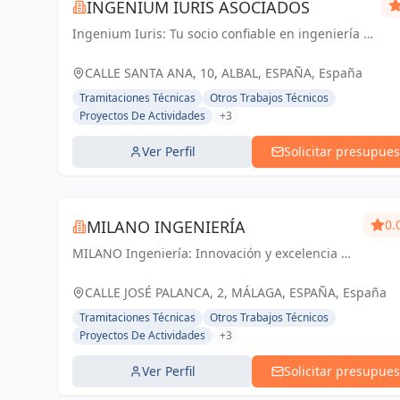
INGENIUM IURIS ASOCIADOS
Ingenium Iuris: Tu socio confiable en ingeniería y
arquitectura en Valencia. Soluciones
profesionales para proyectos exitosos.
CALLE SANTA ANA, 10, ALBAL, ESPAÑA, España
Tramitaciones Técnicas
Otros Trabajos Técnicos
Proyectos De Actividades
+3
Ver Perfil
Solicitar presupues
MILANO INGENIERÍA
0.
MILANO Ingeniería: Innovación y excelencia en
ingeniería y arquitectura para un futuro
sostenible en Málaga y Andalucía.
CALLE JOSÉ PALANCA, 2, MÁLAGA, ESPAÑA, España
Tramitaciones Técnicas
Otros Trabajos Técnicos
Proyectos De Actividades
+3
Ver Perfil
Solicitar presupues