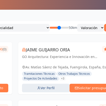
50km
00
(0)
JAIME GUIJARRO ORIA
GO Arquitectura: Experiencia e Innovación en
obra nueva, reformas y gestiones urbanísticas.
Con Seriedad, Confianza, Rapidez y Economía
Av. Matías Sáenz de Tejada, Fuengirola, España, E
como pilares, ofrecemos soluciones...
Tramitaciones Técnicas
Otros Trabajos Técnicos
Proyectos De Actividades
+3
to
Ver Perfil
Solicitar presupu