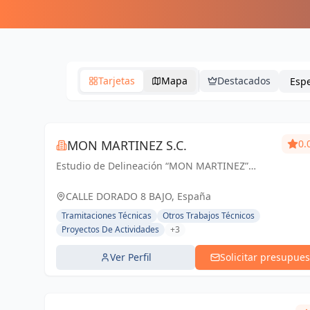
Tarjetas
Mapa
Destacados
MON MARTINEZ S.C.
0.
Estudio de Delineación “MON MARTINEZ”
cuenta con una amplia trayectoria de más de
25 años de experiencia. Entendemos nuestro
CALLE DORADO 8 BAJO, España
trabajo, como parte importante de un trabajo...
Tramitaciones Técnicas
Otros Trabajos Técnicos
Proyectos De Actividades
+3
Ver Perfil
Solicitar presupues