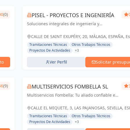
00
(0)
PISEL - PROYECTOS E INGENIERÍA
Soluciones integrales de ingeniería y
arquitectura en Málaga y Andalucía.
Compromiso con la excelencia y el éxito de
CALLE DE SAINT EXUPÉRY, 20, MÁLAGA, ESPAÑA, E
nuestros clientes.
Tramitaciones Técnicas
Otros Trabajos Técnicos
Proyectos De Actividades
+3
to
Ver Perfil
Solicitar presupu
56
(9)
MULTISERVICIOS FOMBELLA SL
Multiservicios Fombella: Tu aliado confiable en
ingeniería y arquitectura, creando soluciones
sólidas para un futuro construido con
CALLE EL MIQUETE, 3, LAS PAJANOSAS, SEVILLA, E
excelencia.
España
Tramitaciones Técnicas
Otros Trabajos Técnicos
Proyectos De Actividades
+3