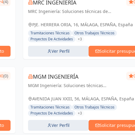
4
(4)
MRC INGENIERÍA
MRC Ingeniería: Soluciones técnicas de
vanguardia para proyectos exitosos en Málaga
y toda Andalucía.
PJE. HERRERA ORIA, 16, MÁLAGA, ESPAÑA, España
Tramitaciones Técnicas
Otros Trabajos Técnicos
Proyectos De Actividades
+3
to
Ver Perfil
Solicitar presupu
00
(0)
MGM INGENIERÍA
MGM Ingeniería: Soluciones técnicas
confiables y resultados excepcionales para tus
proyectos en Málaga.
AVENIDA JUAN XXIII, 56, MÁLAGA, ESPAÑA, España
Tramitaciones Técnicas
Otros Trabajos Técnicos
Proyectos De Actividades
+3
to
Ver Perfil
Solicitar presupu