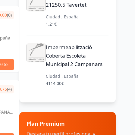
21250.5 Tavertet
0.00
(0)
Ciudad , España
1.21€
spaña
Impermeabilització
Coberta Escoleta
Municipal 2 Campanars
esto
Ciudad , España
4114.00€
3.75
(4)
SPAÑA,
Plan Premium
Destaca tu perfil profesional y