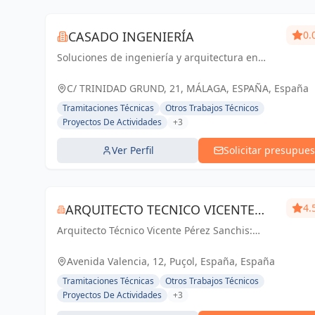
CASADO INGENIERÍA
0.
Soluciones de ingeniería y arquitectura en
Málaga y Andalucía. Comprometidos con la
calidad y la satisfacción del cliente.
C/ TRINIDAD GRUND, 21, MÁLAGA, ESPAÑA, España
Tramitaciones Técnicas
Otros Trabajos Técnicos
Proyectos De Actividades
+3
Ver Perfil
Solicitar presupues
ARQUITECTO TECNICO VICENTE
4.
Arquitecto Técnico Vicente Pérez Sanchis:
PÉREZ SANCHIS
Creando espacios inspiradores, transformando
ideas en realidad.
Avenida Valencia, 12, Puçol, España, España
Tramitaciones Técnicas
Otros Trabajos Técnicos
Proyectos De Actividades
+3