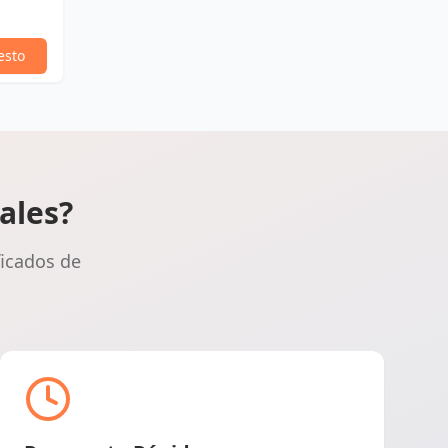
esto
ales?
ficados de