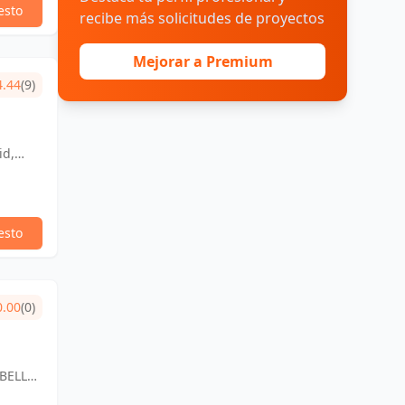
esto
recibe más solicitudes de proyectos
Mejorar a Premium
4.44
(9)
id,
esto
0.00
(0)
BELLA,