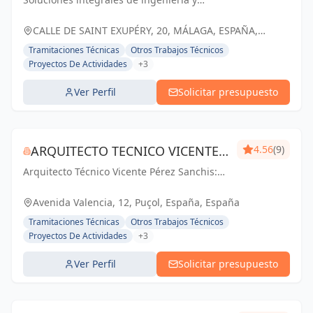
INGENIERÍA
arquitectura en Málaga y Andalucía.
Compromiso con la excelencia y el éxito de
CALLE DE SAINT EXUPÉRY, 20, MÁLAGA, ESPAÑA,
nuestros clientes.
España
Tramitaciones Técnicas
Otros Trabajos Técnicos
Proyectos De Actividades
+3
Ver Perfil
Solicitar presupuesto
ARQUITECTO TECNICO VICENTE
4.56
(9)
Arquitecto Técnico Vicente Pérez Sanchis:
PÉREZ SANCHIS
Creando espacios inspiradores,
transformando ideas en realidad.
Avenida Valencia, 12, Puçol, España, España
Tramitaciones Técnicas
Otros Trabajos Técnicos
Proyectos De Actividades
+3
Ver Perfil
Solicitar presupuesto