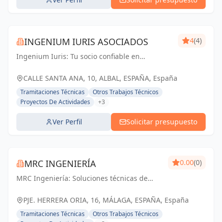
INGENIUM IURIS ASOCIADOS
4
(4)
Ingenium Iuris: Tu socio confiable en
ingeniería y arquitectura en Valencia.
Soluciones profesionales para proyectos
CALLE SANTA ANA, 10, ALBAL, ESPAÑA, España
exitosos.
Tramitaciones Técnicas
Otros Trabajos Técnicos
Proyectos De Actividades
+3
Ver Perfil
Solicitar presupuesto
MRC INGENIERÍA
0.00
(0)
MRC Ingeniería: Soluciones técnicas de
vanguardia para proyectos exitosos en
Málaga y toda Andalucía.
PJE. HERRERA ORIA, 16, MÁLAGA, ESPAÑA, España
Tramitaciones Técnicas
Otros Trabajos Técnicos