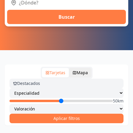
Buscar
Tarjetas
Mapa
Destacados
50km
Aplicar filtros