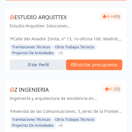
ESTUDIO ARQUITTEX
4.44
(9)
Estudio Arquittex: Soluciones
arquitectónicas y gestión de obras de
confianza en Navalmoral de la Mata y
Calle del Aviador Zorita, nº 13, 1o oficina 106, Madrid,
Cáceres. Materializamos tus proyectos con
España, España
Tramitaciones Técnicas
Otros Trabajos Técnicos
excelencia.
Proyectos De Actividades
+3
Ver Perfil
Solicitar presupuesto
Z INGENIERIA
4.2
(5)
Ingeniería y arquitectura de excelencia en
Cádiz y Jerez de la Frontera. Tu socio
confiable para proyectos técnicos y licencias
Avenida de las Comunicaciones, 5, Jerez de la Frontera,
de apertura.
España, España
Tramitaciones Técnicas
Otros Trabajos Técnicos
Proyectos De Actividades
+3