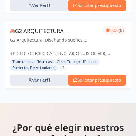
Ver Perfil
Solicitar presupuesto
G2 ARQUITECTURA
0.00
(0)
G2 Arquitectura: Diseñando sueños,
construyendo realidades. Espacios que
inspiran, arquitectura que trasciende.
EDIFICIO LICEO, CALLE NOTARIO LUIS OLIVER,
MARBELLA, ESPAÑA, España
Tramitaciones Técnicas
Otros Trabajos Técnicos
Proyectos De Actividades
+3
Ver Perfil
Solicitar presupuesto
¿Por qué elegir nuestros