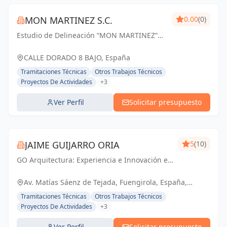
MON MARTINEZ S.C.
0.00
(0)
Estudio de Delineación “MON MARTINEZ”
cuenta con una amplia trayectoria de más
de 25 años de experiencia. Entendemos
CALLE DORADO 8 BAJO, España
nuestro trabajo, como parte importante de
Tramitaciones Técnicas
Otros Trabajos Técnicos
un trabajo...
Proyectos De Actividades
+3
Ver Perfil
Solicitar presupuesto
JAIME GUIJARRO ORIA
5
(10)
GO Arquitectura: Experiencia e Innovación en
obra nueva, reformas y gestiones
urbanísticas. Con Seriedad, Confianza,
Av. Matías Sáenz de Tejada, Fuengirola, España,
Rapidez y Economía como pilares, ofrecemos
España
Tramitaciones Técnicas
Otros Trabajos Técnicos
soluciones...
Proyectos De Actividades
+3
Ver Perfil
Solicitar presupuesto