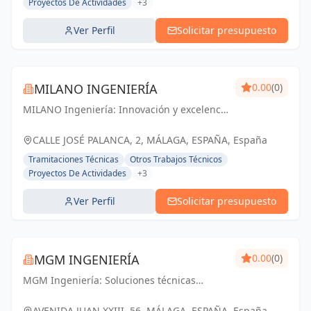
Proyectos De Actividades
+3
Ver Perfil
Solicitar presupuesto
MILANO INGENIERÍA
0.00
(0)
MILANO Ingeniería: Innovación y excelencia
en ingeniería y arquitectura para un futuro
sostenible en Málaga y Andalucía.
CALLE JOSÉ PALANCA, 2, MÁLAGA, ESPAÑA, España
Tramitaciones Técnicas
Otros Trabajos Técnicos
Proyectos De Actividades
+3
Ver Perfil
Solicitar presupuesto
MGM INGENIERÍA
0.00
(0)
MGM Ingeniería: Soluciones técnicas
confiables y resultados excepcionales para
tus proyectos en Málaga.
AVENIDA JUAN XXIII, 56, MÁLAGA, ESPAÑA, España