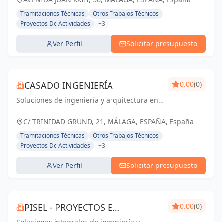
Tramitaciones Técnicas
Otros Trabajos Técnicos
Proyectos De Actividades
+3
Ver Perfil
Solicitar presupuesto
CASADO INGENIERÍA
0.00
(0)
Soluciones de ingeniería y arquitectura en
Málaga y Andalucía. Comprometidos con la
calidad y la satisfacción del cliente.
C/ TRINIDAD GRUND, 21, MÁLAGA, ESPAÑA, España
Tramitaciones Técnicas
Otros Trabajos Técnicos
Proyectos De Actividades
+3
Ver Perfil
Solicitar presupuesto
PISEL - PROYECTOS E
0.00
(0)
Soluciones integrales de ingeniería y