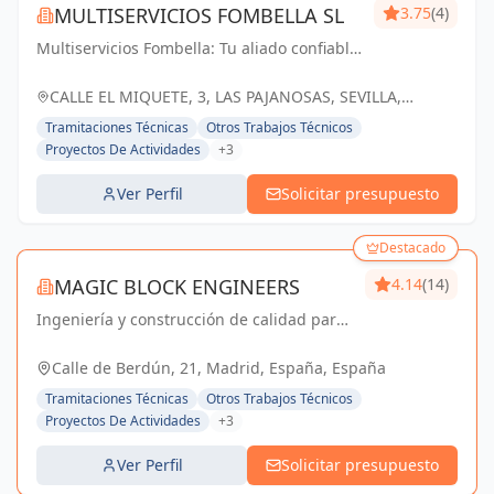
MULTISERVICIOS FOMBELLA SL
3.75
(4)
Multiservicios Fombella: Tu aliado confiable
en ingeniería y arquitectura, creando
soluciones sólidas para un futuro
CALLE EL MIQUETE, 3, LAS PAJANOSAS, SEVILLA,
construido con excelencia.
ESPAÑA, España
Tramitaciones Técnicas
Otros Trabajos Técnicos
Proyectos De Actividades
+3
Ver Perfil
Solicitar presupuesto
Destacado
MAGIC BLOCK ENGINEERS
4.14
(14)
Ingeniería y construcción de calidad para
un futuro sostenible en Madrid y Sevilla La
Nueva.
Calle de Berdún, 21, Madrid, España, España
Tramitaciones Técnicas
Otros Trabajos Técnicos
Proyectos De Actividades
+3
Ver Perfil
Solicitar presupuesto