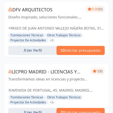
DFV ARQUITECTOS
0.00
(0)
Diseño inspirado, soluciones funcionales.
Dfv Arquitectos: transformando espacios en
experiencias memorables
PASEO DE JUAN ANTONIO VALLEJO-NÁJERA BOTAS, 31,
28005 MADRID, ESPAÑA, España
Tramitaciones Técnicas
Otros Trabajos Técnicos
Proyectos De Actividades
+3
Ver Perfil
Solicitar presupuesto
LICPRO MADRID - LICENCIAS Y
5
(8)
Transformamos ideas en licencias y proyectos
PROYECTOS
exitosos. Licpro Madrid: tu aliado en el
desarrollo empresarial y arquitectónico
AVENIDA DE PORTUGAL, 45, MADRID, MADRID,
ESPAÑA, España
Tramitaciones Técnicas
Otros Trabajos Técnicos
Proyectos De Actividades
+3
Ver Perfil
Solicitar presupuesto