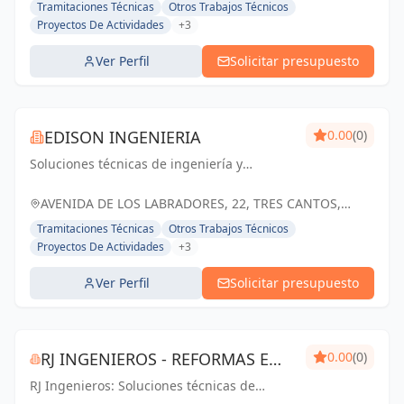
Tramitaciones Técnicas
Otros Trabajos Técnicos
Proyectos De Actividades
+3
Ver Perfil
Solicitar presupuesto
EDISON INGENIERIA
0.00
(0)
Soluciones técnicas de ingeniería y
arquitectura para el éxito de tus proyectos
en Tres Cantos y Madrid
AVENIDA DE LOS LABRADORES, 22, TRES CANTOS,
ESPAÑA, España
Tramitaciones Técnicas
Otros Trabajos Técnicos
Proyectos De Actividades
+3
Ver Perfil
Solicitar presupuesto
RJ INGENIEROS - REFORMAS E
0.00
(0)
RJ Ingenieros: Soluciones técnicas de
INSTALACIONES
calidad para proyectos de éxito en Madrid.