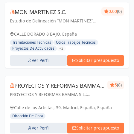
MON MARTINEZ S.C.
0.00
(0)
Estudio de Delineación “MON MARTINEZ”
cuenta con una amplia trayectoria de más
de 25 años de experiencia. Entendemos
CALLE DORADO 8 BAJO, España
nuestro trabajo, como parte importante de
Tramitaciones Técnicas
Otros Trabajos Técnicos
un trabajo...
Proyectos De Actividades
+3
Ver Perfil
Solicitar presupuesto
PROYECTOS Y REFORMAS BAMMA
5
(8)
PROYECTOS Y REFORMAS BAMMA S.L.:
S.L.
Diseñamos, construimos y transformamos
espacios en Madrid. Tu visión, nuestra pasión.
Calle de los Artistas, 39, Madrid, España, España
Dirección De Obra
Ver Perfil
Solicitar presupuesto