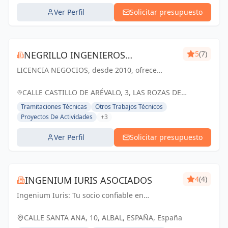
Ver Perfil
Solicitar presupuesto
NEGRILLO INGENIEROS
5
(7)
LICENCIA NEGOCIOS, desde 2010, ofrece
CONSULTORES SL
servicios de asesoría en licencias de actividad.
Con un enfoque personalizado y eficaz,
CALLE CASTILLO DE ARÉVALO, 3, LAS ROZAS DE
nuestro equipo de expertos ha completado
MADRID, ESPAÑA, España
Tramitaciones Técnicas
Otros Trabajos Técnicos
más...
Proyectos De Actividades
+3
Ver Perfil
Solicitar presupuesto
INGENIUM IURIS ASOCIADOS
4
(4)
Ingenium Iuris: Tu socio confiable en
ingeniería y arquitectura en Valencia.
Soluciones profesionales para proyectos
CALLE SANTA ANA, 10, ALBAL, ESPAÑA, España
exitosos.