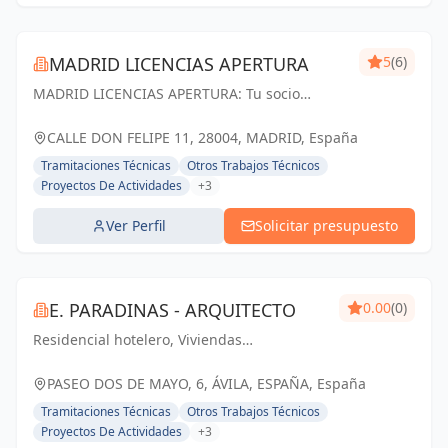
MADRID LICENCIAS APERTURA
5
(6)
MADRID LICENCIAS APERTURA: Tu socio
confiable en licencias de apertura y proyectos
técnicos en Madrid. Cumplimos tus
CALLE DON FELIPE 11, 28004, MADRID, España
expectativas.
Tramitaciones Técnicas
Otros Trabajos Técnicos
Proyectos De Actividades
+3
Ver Perfil
Solicitar presupuesto
E. PARADINAS - ARQUITECTO
0.00
(0)
Residencial hotelero, Viviendas
plurifamiliares, Unifamiliares,
Rehabilitación, Viviendas protegidas.
PASEO DOS DE MAYO, 6, ÁVILA, ESPAÑA, España
Tramitaciones Técnicas
Otros Trabajos Técnicos
Proyectos De Actividades
+3