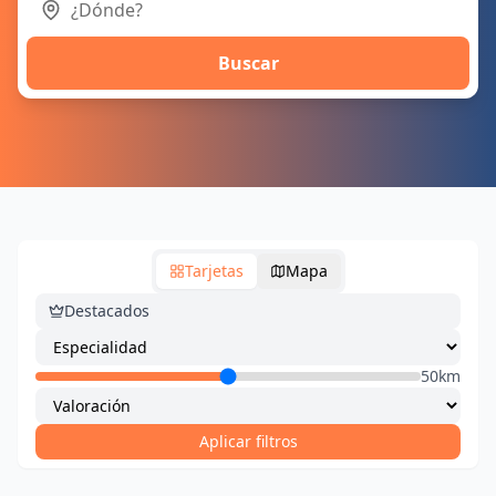
Buscar
Tarjetas
Mapa
Destacados
50km
Aplicar filtros