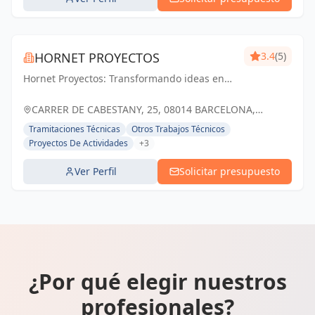
HORNET PROYECTOS
3.4
(5)
Hornet Proyectos: Transformando ideas en
realidades arquitectónicas e ingenieras,
impulsando el crecimiento de nuestros
CARRER DE CABESTANY, 25, 08014 BARCELONA,
clientes
ESPAÑA, España
Tramitaciones Técnicas
Otros Trabajos Técnicos
Proyectos De Actividades
+3
Ver Perfil
Solicitar presupuesto
¿Por qué elegir nuestros
profesionales?