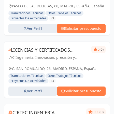
PASEO DE LAS DELICIAS, 68, MADRID, ESPAÑA, España
Tramitaciones Técnicas
Otros Trabajos Técnicos
Proyectos De Actividades
+3
Ver Perfil
Solicitar presupuesto
LICENCIAS Y CERTIFICADOS
5
(6)
LYC Ingeniería: Innovación, precisión y
ESTUDIO DE INGENIERÍA S.L.P.
excelencia en cada proyecto de ingeniería y
arquitectura en Madrid.
C. SAN ROMUALDO, 26, MADRID, ESPAÑA, España
Tramitaciones Técnicas
Otros Trabajos Técnicos
Proyectos De Actividades
+3
Ver Perfil
Solicitar presupuesto
CIRTEC INGENIERÍA
0.00
(0)