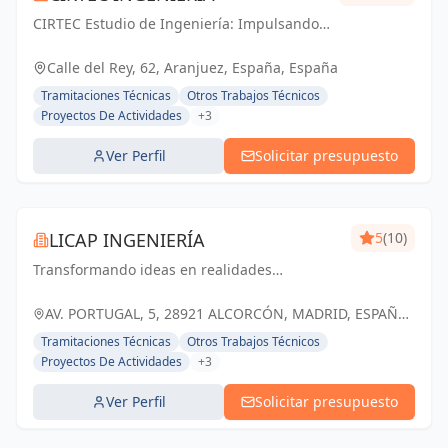
CIRTEC Estudio de Ingeniería: Impulsando
el futuro de Madrid con soluciones técnicas
y diseño arquitectónico de vanguardia.
Calle del Rey, 62, Aranjuez, España, España
Tramitaciones Técnicas
Otros Trabajos Técnicos
Proyectos De Actividades
+3
Ver Perfil
Solicitar presupuesto
LICAP INGENIERÍA
5
(10)
Transformando ideas en realidades
arquitectónicas y estructurales, construyendo
un futuro sólido y sostenible en Alcorcón y
AV. PORTUGAL, 5, 28921 ALCORCÓN, MADRID, ESPAÑA,
Madrid
España
Tramitaciones Técnicas
Otros Trabajos Técnicos
Proyectos De Actividades
+3
Ver Perfil
Solicitar presupuesto