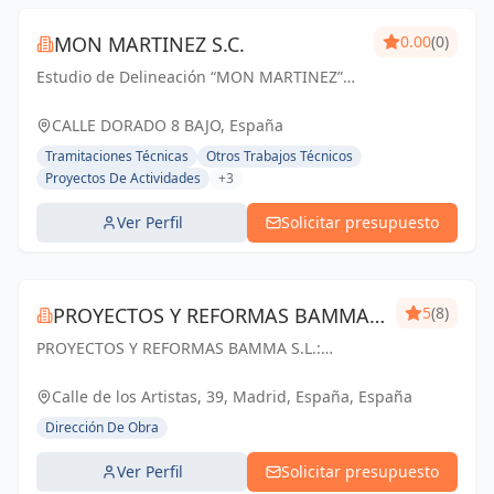
MON MARTINEZ S.C.
0.00
(0)
Estudio de Delineación “MON MARTINEZ”
cuenta con una amplia trayectoria de más
de 25 años de experiencia. Entendemos
CALLE DORADO 8 BAJO, España
nuestro trabajo, como parte importante de
Tramitaciones Técnicas
Otros Trabajos Técnicos
un trabajo...
Proyectos De Actividades
+3
Ver Perfil
Solicitar presupuesto
PROYECTOS Y REFORMAS BAMMA
5
(8)
PROYECTOS Y REFORMAS BAMMA S.L.:
S.L.
Diseñamos, construimos y transformamos
espacios en Madrid. Tu visión, nuestra pasión.
Calle de los Artistas, 39, Madrid, España, España
Dirección De Obra
Ver Perfil
Solicitar presupuesto