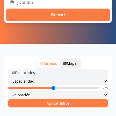
Buscar
Tarjetas
Mapa
Destacados
50km
Aplicar filtros