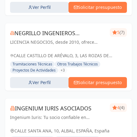
Ver Perfil
Solicitar presupuesto
NEGRILLO INGENIEROS
5
(7)
LICENCIA NEGOCIOS, desde 2010, ofrece
CONSULTORES SL
servicios de asesoría en licencias de actividad.
Con un enfoque personalizado y eficaz,
CALLE CASTILLO DE ARÉVALO, 3, LAS ROZAS DE
nuestro equipo de expertos ha completado
MADRID, ESPAÑA, España
Tramitaciones Técnicas
Otros Trabajos Técnicos
más...
Proyectos De Actividades
+3
Ver Perfil
Solicitar presupuesto
INGENIUM IURIS ASOCIADOS
4
(4)
Ingenium Iuris: Tu socio confiable en
ingeniería y arquitectura en Valencia.
Soluciones profesionales para proyectos
CALLE SANTA ANA, 10, ALBAL, ESPAÑA, España
exitosos.