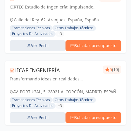
CIRTEC Estudio de Ingeniería: Impulsando
el futuro de Madrid con soluciones técnicas
y diseño arquitectónico de vanguardia.
Calle del Rey, 62, Aranjuez, España, España
Tramitaciones Técnicas
Otros Trabajos Técnicos
Proyectos De Actividades
+3
Ver Perfil
Solicitar presupuesto
LICAP INGENIERÍA
5
(10)
Transformando ideas en realidades
arquitectónicas y estructurales, construyendo
un futuro sólido y sostenible en Alcorcón y
AV. PORTUGAL, 5, 28921 ALCORCÓN, MADRID, ESPAÑA,
Madrid
España
Tramitaciones Técnicas
Otros Trabajos Técnicos
Proyectos De Actividades
+3
Ver Perfil
Solicitar presupuesto