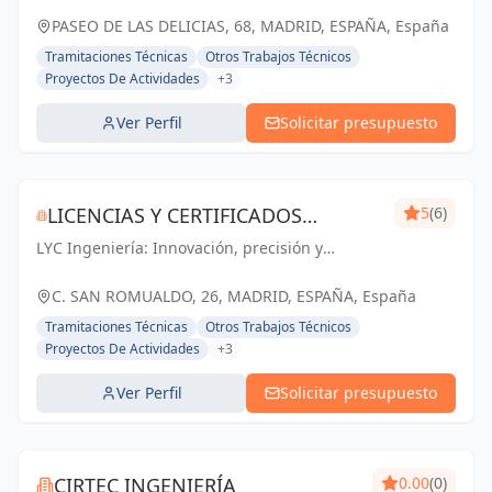
PASEO DE LAS DELICIAS, 68, MADRID, ESPAÑA, España
Tramitaciones Técnicas
Otros Trabajos Técnicos
Proyectos De Actividades
+3
Ver Perfil
Solicitar presupuesto
LICENCIAS Y CERTIFICADOS
5
(6)
LYC Ingeniería: Innovación, precisión y
ESTUDIO DE INGENIERÍA S.L.P.
excelencia en cada proyecto de ingeniería y
arquitectura en Madrid.
C. SAN ROMUALDO, 26, MADRID, ESPAÑA, España
Tramitaciones Técnicas
Otros Trabajos Técnicos
Proyectos De Actividades
+3
Ver Perfil
Solicitar presupuesto
CIRTEC INGENIERÍA
0.00
(0)