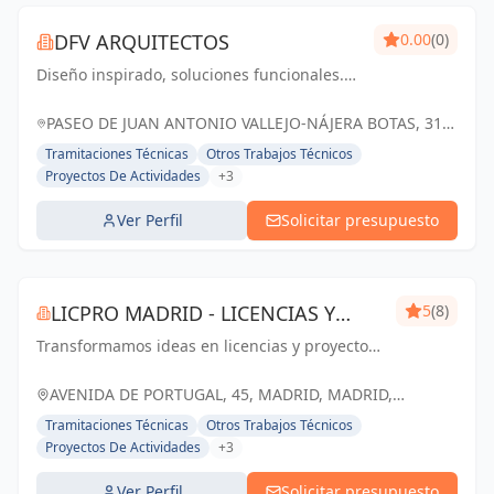
DFV ARQUITECTOS
0.00
(0)
Diseño inspirado, soluciones funcionales.
Dfv Arquitectos: transformando espacios en
experiencias memorables
PASEO DE JUAN ANTONIO VALLEJO-NÁJERA BOTAS, 31,
28005 MADRID, ESPAÑA, España
Tramitaciones Técnicas
Otros Trabajos Técnicos
Proyectos De Actividades
+3
Ver Perfil
Solicitar presupuesto
LICPRO MADRID - LICENCIAS Y
5
(8)
Transformamos ideas en licencias y proyectos
PROYECTOS
exitosos. Licpro Madrid: tu aliado en el
desarrollo empresarial y arquitectónico
AVENIDA DE PORTUGAL, 45, MADRID, MADRID,
ESPAÑA, España
Tramitaciones Técnicas
Otros Trabajos Técnicos
Proyectos De Actividades
+3
Ver Perfil
Solicitar presupuesto