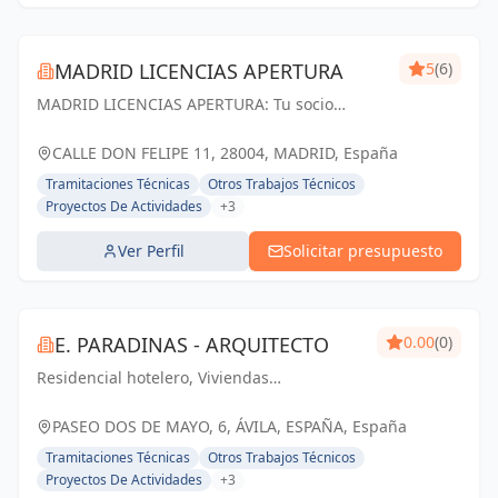
MADRID LICENCIAS APERTURA
5
(6)
MADRID LICENCIAS APERTURA: Tu socio
confiable en licencias de apertura y proyectos
técnicos en Madrid. Cumplimos tus
CALLE DON FELIPE 11, 28004, MADRID, España
expectativas.
Tramitaciones Técnicas
Otros Trabajos Técnicos
Proyectos De Actividades
+3
Ver Perfil
Solicitar presupuesto
E. PARADINAS - ARQUITECTO
0.00
(0)
Residencial hotelero, Viviendas
plurifamiliares, Unifamiliares,
Rehabilitación, Viviendas protegidas.
PASEO DOS DE MAYO, 6, ÁVILA, ESPAÑA, España
Tramitaciones Técnicas
Otros Trabajos Técnicos
Proyectos De Actividades
+3