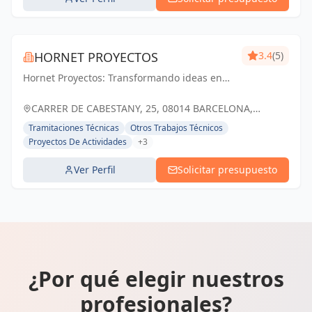
HORNET PROYECTOS
3.4
(5)
Hornet Proyectos: Transformando ideas en
realidades arquitectónicas e ingenieras,
impulsando el crecimiento de nuestros
CARRER DE CABESTANY, 25, 08014 BARCELONA,
clientes
ESPAÑA, España
Tramitaciones Técnicas
Otros Trabajos Técnicos
Proyectos De Actividades
+3
Ver Perfil
Solicitar presupuesto
¿Por qué elegir nuestros
profesionales?