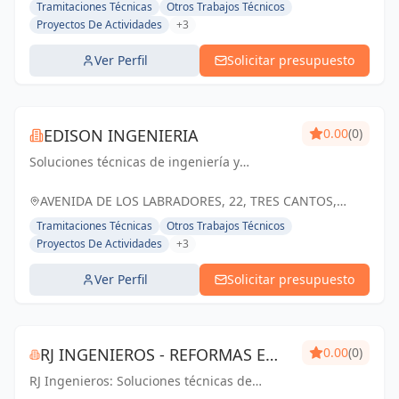
Tramitaciones Técnicas
Otros Trabajos Técnicos
Proyectos De Actividades
+3
Ver Perfil
Solicitar presupuesto
EDISON INGENIERIA
0.00
(0)
Soluciones técnicas de ingeniería y
arquitectura para el éxito de tus proyectos
en Tres Cantos y Madrid
AVENIDA DE LOS LABRADORES, 22, TRES CANTOS,
ESPAÑA, España
Tramitaciones Técnicas
Otros Trabajos Técnicos
Proyectos De Actividades
+3
Ver Perfil
Solicitar presupuesto
RJ INGENIEROS - REFORMAS E
0.00
(0)
RJ Ingenieros: Soluciones técnicas de
INSTALACIONES
calidad para proyectos de éxito en Madrid.